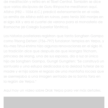
de meditación y retiro en el Tíbet Central. También se dice
que varios discípulos de Guru Rinpoche meditaron aquí.
Atisha (982 – 1054 d.C.) predicó extensamente en el valle.
La ermita de Atisha está en ruinas, pero tenía 300 monjes en
el siglo XIX y era el cuartel de verano para el monasterio de
Ramoche (el Colegio Superior Tántrico).
Las historias posteriores registran que tanto Songtsen Gampo
como Trisong Detsen (756–797) fundaron templos en Yerpa, y
Klu-mes Tshul-khrims hizo algunas renovaciones en el siglo XI.
La tradición dice que después de que Mangza Tricham,
princesa de Mang, una de sus esposas, dio a luz al único
hijo de Songtsen Gampo, Gungri Gungsten: "Se construyó un
santuario y una estupa dedicados a la deidad tutelar de la
madre y el hijo sobre el regazo de una montaña rocosa que
se asemejaba a una imagen sentada de la Santa Tara en
la región de Yerpa."
Aquí hay un video sobre Drak Yerpa para ver más detalles.