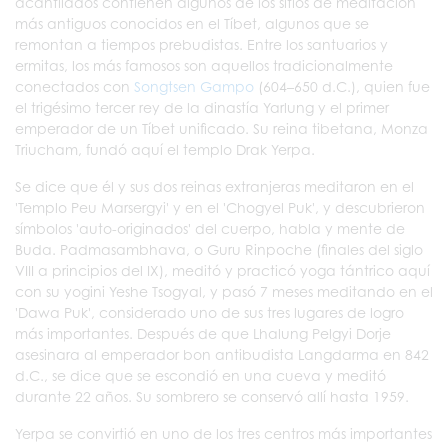
acantilados contienen algunos de los sitios de meditación
más antiguos conocidos en el Tíbet, algunos que se
remontan a tiempos prebudistas. Entre los santuarios y
ermitas, los más famosos son aquellos tradicionalmente
conectados con
Songtsen Gampo
(604–650 d.C.), quien fue
el trigésimo tercer rey de la dinastía Yarlung y el primer
emperador de un Tíbet unificado. Su reina tibetana, Monza
Triucham, fundó aquí el templo Drak Yerpa.
Se dice que él y sus dos reinas extranjeras meditaron en el
'Templo Peu Marsergyi' y en el 'Chogyel Puk', y descubrieron
símbolos 'auto-originados' del cuerpo, habla y mente de
Buda. Padmasambhava, o Guru Rinpoche (finales del siglo
VIII a principios del IX), meditó y practicó yoga tántrico aquí
con su yogini Yeshe Tsogyal, y pasó 7 meses meditando en el
'Dawa Puk', considerado uno de sus tres lugares de logro
más importantes. Después de que Lhalung Pelgyi Dorje
asesinara al emperador bon antibudista Langdarma en 842
d.C., se dice que se escondió en una cueva y meditó
durante 22 años. Su sombrero se conservó allí hasta 1959.
Yerpa se convirtió en uno de los tres centros más importantes