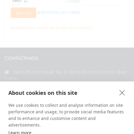
o
Envíanos un correo
ENVIAR
Respuesta por correo dentro de 0.5 a 24 horas.
CONTÁCTANOS
Dava Private House, No. 8, Dang Re Road, Lhasa, Tíbet,
China
+86 18583346229
About cookies on this site
inquiry@greattibettour.com
We use cookies to collect and analyse information on site
performance and usage, to provide social media features
CONÉCTATE CON NOSOTROS
and to enhance and customise content and
advertisements.
Learn more