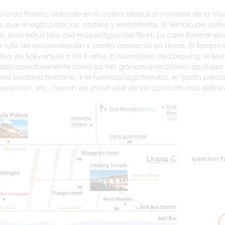
acio de Potala, ubicado en la colina Mabuli al noroeste de la ciud
 que integra palacios, castillos y monasterios. El Templo de Jokh
 es la estructura civil más antigua del Tíbet. La calle Barkhor e
 ruta de circunvalación y centro comercial en Lhasa. El Templo
atua de Sakyamuni a los 8 años. El Monasterio de Drepung, el Mo
dos colectivamente como los tres grandes monasterios de Lhasa y 
del budismo tibetano. Y el hermoso lago Namtso, el "jardín precio
pachen, etc., hacen de Lhasa una de las ciudades más distint