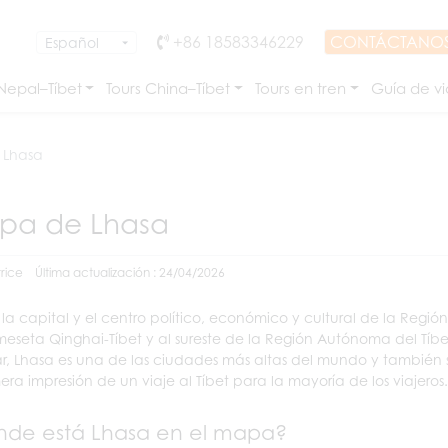
+86 18583346229
CONTÁCTANO
 Nepal–Tíbet
Tours China–Tíbet
Tours en tren
Guía de vi
 Lhasa
pa de Lhasa
rice
Última actualización : 24/04/2026
 la capital y el centro político, económico y cultural de la Reg
meseta Qinghai-Tíbet y al sureste de la Región Autónoma del Tíbet
r, Lhasa es una de las ciudades más altas del mundo y también s
mera impresión de un viaje al Tíbet para la mayoría de los viajeros.
de está Lhasa en el mapa?