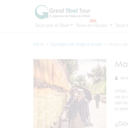
Tours por el Tíbet
Tours en Grupo
Tours
Inicio
Consejos de Viaje a Lhasa
Mapa de
Ma
Beat
Lhasa,
de la 
del ma
la pri
¿Dón