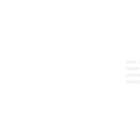
Volar 
desde 
nevada
del la