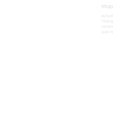
Mapa
Actual
Chengd
camino
que ve