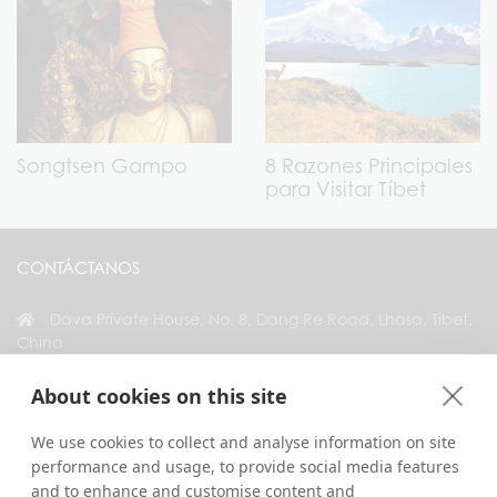
Songtsen Gampo
8 Razones Principales
para Visitar Tíbet
CONTÁCTANOS
Dava Private House, No. 8, Dang Re Road, Lhasa, Tíbet,
China
+86 18583346229
About cookies on this site
inquiry@greattibettour.com
We use cookies to collect and analyse information on site
performance and usage, to provide social media features
CONÉCTATE CON NOSOTROS
and to enhance and customise content and