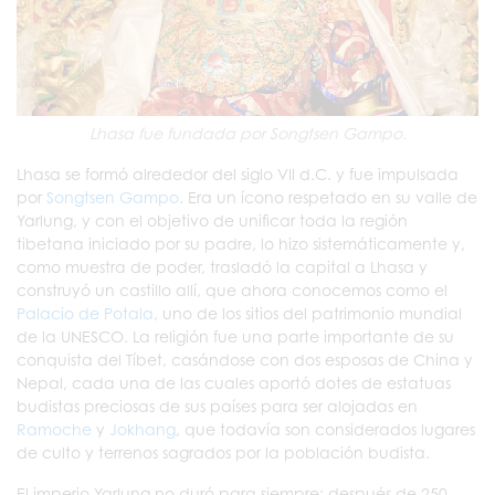
Lhasa fue fundada por Songtsen Gampo.
Lhasa se formó alrededor del siglo VII d.C. y fue impulsada
por
Songtsen Gampo
. Era un ícono respetado en su valle de
Yarlung, y con el objetivo de unificar toda la región
tibetana iniciado por su padre, lo hizo sistemáticamente y,
como muestra de poder, trasladó la capital a Lhasa y
construyó un castillo allí, que ahora conocemos como el
Palacio de Potala
, uno de los sitios del patrimonio mundial
de la UNESCO. La religión fue una parte importante de su
conquista del Tíbet, casándose con dos esposas de China y
Nepal, cada una de las cuales aportó dotes de estatuas
budistas preciosas de sus países para ser alojadas en
Ramoche
y
Jokhang
, que todavía son considerados lugares
de culto y terrenos sagrados por la población budista.
El imperio Yarlung no duró para siempre; después de 250