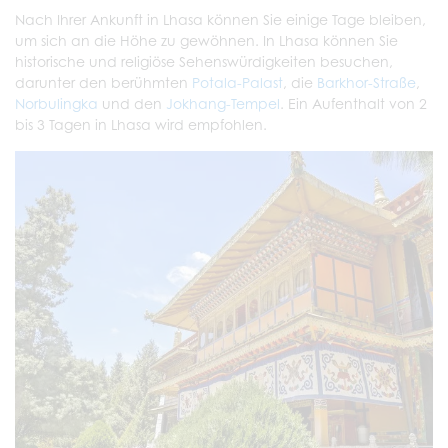
Nach Ihrer Ankunft in Lhasa können Sie einige Tage bleiben,
um sich an die Höhe zu gewöhnen. In Lhasa können Sie
historische und religiöse Sehenswürdigkeiten besuchen,
darunter den berühmten
Potala-Palast
, die
Barkhor-Straße
,
Norbulingka
und den
Jokhang-Tempel
. Ein Aufenthalt von 2
bis 3 Tagen in Lhasa wird empfohlen.