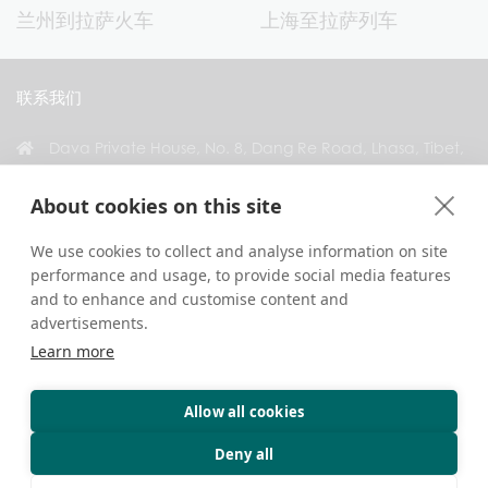
兰州到拉萨火车
上海至拉萨列车
联系我们
Dava Private House, No. 8, Dang Re Road, Lhasa, Tibet,
China
About cookies on this site
+86 18583346229
inquiry@greattibettour.com
We use cookies to collect and analyse information on site
performance and usage, to provide social media features
and to enhance and customise content and
与我们联系
advertisements.
Learn more
Allow all cookies
版权 © 2026. 版权所有.
隐私政策
联系我们
旅行贴士
Deny all