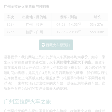
广州至拉萨火车票价与时刻表
车次
出发地 - 目的地
发车 - 到达
时长
+2
Z264
广州 - 拉萨
09:26 - 14:53
53h 27m
+2
Z266
拉萨 - 广州
12:35 - 20:08
55h 33m
西藏火车票预订
温馨提示：我们网站上列出的所有火车票价格均为
净价
。如今，乘
坐火车前往西藏非常受欢迎，
火车票的需求远远大于供应
。虽然车
票在出发前15天开始网上发售，但软卧票很难买到，因为它们会在
短时间内售罄，尤其是在4月到10月西藏旅游的旺季。我们可以通过
在净价基础上向票贩支付少量服务费（根据季节和城市不同而有所
浮动），来帮您预订进出拉萨的火车票，以保证您能获得车票。这
项服务旨在为我们的客户提供最大的便利。
广州至拉萨火车之旅
广州至拉萨的列车是中国最长的火车旅程，横跨数个省份，途经武