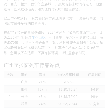
汉、西安、兰州、西宁等主要城市。虽然听起来时间有点长，但沿
途每一处风景都很美。绝对值得你花时间慢慢体验。
登上Z264次列车，从秀丽的南方到辽阔的北方，一路穿行中国，同
时欣赏窗外多样的自然美景。
在西宁至拉萨的青藏铁路段，Z264次列车（如果您在西宁上车，则
为Z265次）将经过
昆仑山脉
、可可西里、沱沱河和唐古拉山口（海
拔5072米），那里的景色非常壮观，您很可能会看到野生动物。这
些体验可能是坐飞机无法获得的。列车会在格尔木站和那曲站停
靠，您可以下车适应一下高海拔环境。请注意停靠时间。
广州至拉萨列车停靠站点
天数
车站
海拔
到站/发车时间
停靠时间
1
广州
21m
--/09:26
--
1
郴州
189m
13:20/13:24
4分钟
1
长沙
63m
16:56/17:02
6分钟
1
武昌
24m
20:23/20:44
21分钟