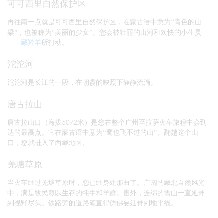
可可西里自然保护区
再往南一点就是可可西里自然保护区，在蒙古语中意为“青色的山
梁”，也被称为“美丽的少女”。您会被壮丽的山河和欢快的小生灵
——
藏羚羊
所打动。
沱沱河
沱沱河是长江的一段，在朝霞的映照下静静流淌。
唐古拉山
唐古拉山口（海拔5072米）是您在整个广州至拉萨火车旅程中会到
达的最高点。它在蒙古语中意为“鹰也飞不过的山”。翻越这个山
口，您就进入了西藏地区。
羌塘草原
当火车经过羌塘草原时，您已经身处那曲了。广阔的藏北自然风光
中，满是牧民赖以生存的牦牛和羊群。窗外，连绵的雪山一直延伸
到视野尽头。铁路旁的道路笔直得仿佛要延伸到地平线。