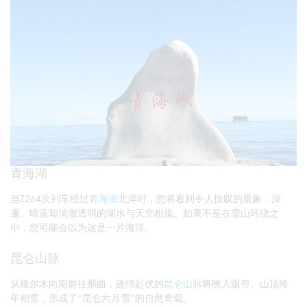
青海湖
当Z264次列车经过
青海湖
北岸时，您将看到令人惊叹的景象：深
邃、暗蓝却清澈透明的湖水与天空相接。如果不是在雪山环绕之
中，您可能会以为这是一片海洋。
昆仑山脉
从格尔木向南前往那曲，连绵起伏的
昆仑山脉
将映入眼帘。山顶终
年积雪，形成了“昆仑六月雪”的自然奇观。