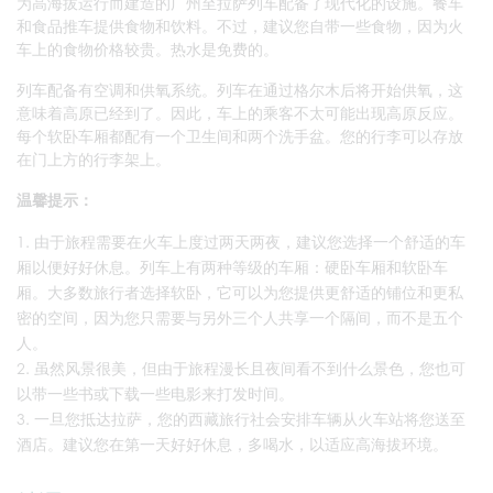
为高海拔运行而建造的广州至拉萨列车配备了现代化的设施。餐车
和食品推车提供食物和饮料。不过，建议您自带一些食物，因为火
车上的食物价格较贵。热水是免费的。
列车配备有空调和供氧系统。列车在通过格尔木后将开始供氧，这
意味着高原已经到了。因此，车上的乘客不太可能出现高原反应。
每个软卧车厢都配有一个卫生间和两个洗手盆。您的行李可以存放
在门上方的行李架上。
温馨提示：
由于旅程需要在火车上度过两天两夜，建议您选择一个舒适的车
厢以便好好休息。列车上有两种等级的车厢：硬卧车厢和软卧车
厢。大多数旅行者选择软卧，它可以为您提供更舒适的铺位和更私
密的空间，因为您只需要与另外三个人共享一个隔间，而不是五个
人。
虽然风景很美，但由于旅程漫长且夜间看不到什么景色，您也可
以带一些书或下载一些电影来打发时间。
一旦您抵达拉萨，您的西藏旅行社会安排车辆从火车站将您送至
酒店。建议您在第一天好好休息，多喝水，以适应高海拔环境。