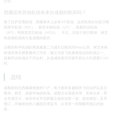
行街。
西藏还有其他机场有来自成都的航班吗？
除了拉萨贡嘎机场，西藏基本上还有4个机场。这些机场分别是日喀
则和平机场（RKZ）、林芝米林机场（LZY）、昌都邦达机场
（BPX）和阿里昆莎机场（NGQ）。不过，目前只有日喀则、林芝
和昌都机场有往返成都的航班。
日喀则和平机场距离西藏第二大城市日喀则市约46公里。林芝米林
机场坐落在雅鲁藏布江河谷，被认为是飞机最难抵达的机场之一。
昌都邦达机场位于邦达村，从县城昌都市区驱车前往大约需要2.5小
时。
总结
成都是前往西藏最便捷的门户，每天都有多趟航班飞往拉萨以及日
喀则、林芝、昌都等地的机场。成都文化底蕴丰厚，美食众多，景
点充满活力，值得你在开启西藏之旅前短暂一游。提前规划，及早
预订，并确保你的入藏函办理妥当，以享受一段顺畅而难忘的旅
程。