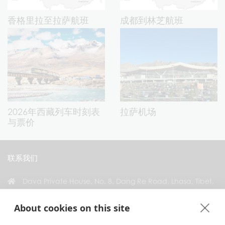
香格里拉至拉萨航班
成都到林芝航班
2026年西藏列车时刻表
拉萨机场
与票价
联系我们
Dava Private House, No. 8, Dang Re Road, Lhasa, Tibet,
China
About cookies on this site
+86 18583346229