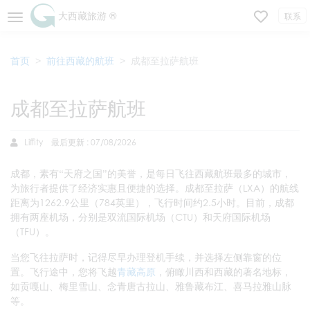
大西藏旅游 ®
联系
首页
前往西藏的航班
成都至拉萨航班
成都至拉萨航班
Liffity
最后更新 : 07/08/2026
成都，素有“天府之国”的美誉，是每日飞往西藏航班最多的城市，
为旅行者提供了经济实惠且便捷的选择。成都至拉萨（LXA）的航线
距离为1262.9公里（784英里），飞行时间约2.5小时。目前，成都
拥有两座机场，分别是双流国际机场（CTU）和天府国际机场
（TFU）。
当您飞往拉萨时，记得尽早办理登机手续，并选择左侧靠窗的位
置。飞行途中，您将飞越
青藏高原
，俯瞰川西和西藏的著名地标，
如贡嘎山、梅里雪山、念青唐古拉山、雅鲁藏布江、喜马拉雅山脉
等。