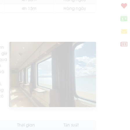
4h 15m
Hàng ngày
inh
 giờ
 qua
n
 và
.
ng
có
Thời gian
Tần suất