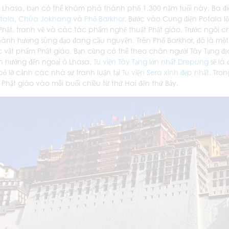
n Lhasa, bạn có thể khám phá thành phố 1.300 năm tuổi này. Ba 
otala
,
Chùa Jokhang
và
Phố Barkhor
. Bước vào Cung điện Potala l
Phật, tranh vẽ và các tác phẩm nghệ thuật Phật giáo. Trước ngôi c
 hành hương sùng đạo đang cầu nguyện. Trên Phố Barkhor, đó là một
 vật phẩm Phật giáo. Bạn cũng có thể theo chân người Tây Tạng 
 hướng đến ngoại ô Lhasa,
Tu viện Tây Tạng lớn nhất Drepung
sẽ là
ỏ lỡ cảnh các nhà sư tranh luận tại
Tu viện Sera xinh đẹp nhất
. Tro
ề Phật giáo vào mỗi buổi chiều từ thứ Hai đến thứ Bảy.