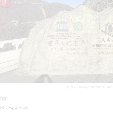
Vạn Lý Trường Thành Muti
ạng
và Vùng lân cận