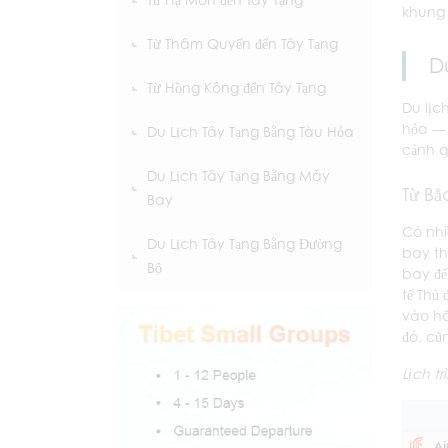
khung 
Từ Thâm Quyến đến Tây Tạng
D
Từ Hồng Kông đến Tây Tạng
Du lịc
hỏa — 
Du Lịch Tây Tạng Bằng Tàu Hỏa
cảnh q
Du Lịch Tây Tạng Bằng Máy
Từ Bắ
Bay
Có nhi
Du Lịch Tây Tạng Bằng Đường
bay th
Bộ
bay đế
tế Thủ
vào hã
đó, cũ
Lịch t
Ai