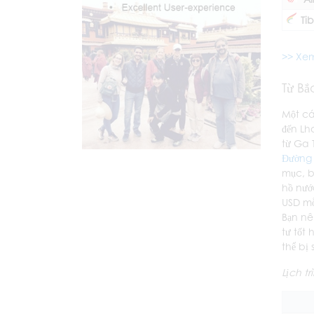
Ti
>> Xem
Từ Bắ
Một cá
đến Lh
từ Ga 
Đường 
mục, b
hồ nướ
USD mỗ
Bạn nê
tư tốt
thể bị
Lịch t