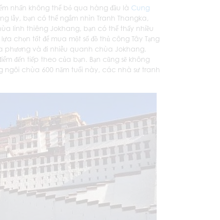
điểm nhấn không thể bỏ qua hàng đầu là
Cung
ộng lẫy, bạn có thể ngắm nhìn Tranh Thangka,
hùa linh thiêng Jokhang, bạn có thể thấy nhiều
 lựa chọn tốt để mua một số đồ thủ công Tây Tạng
địa phương và đi nhiễu quanh chùa Jokhang.
 điểm đến tiếp theo của bạn. Bạn cũng sẽ không
ng ngôi chùa 600 năm tuổi này, các nhà sư tranh