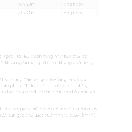
40h 20m
Hàng ngày
41h 21m
Hàng ngày
c ngoài, tài liệu quan trọng nhất bạn phải có
với tất cả người mang hộ chiếu không phải Trung
tự túc không được phép ở Tây Tạng, vì vậy du
c cấp phép. Khi tour của bạn được xác nhận,
 cho bạn bằng cách sử dụng bản sao hộ chiếu và
 tình trạng lệch múi giờ và có thời gian nhận Giấy
ấy, bản gốc phải được xuất trình tại quầy làm thủ