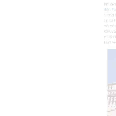
Khi đế
điện P
tượng 
tín đồ
và các
Chuyển
muốn b
luận v