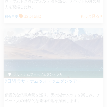
湖・ヤムドク湖とナムツォ湖を巡る、チベットの真の魅
力を凝縮した旅。
USD1580
もっと見る
料金目安
ラサ - ナムツォ - ツェダン - ラサ
9日間 ラサ・ナムツォ・ツェダンツアー
伝説的な仏教寺院を巡り、天の湖ナムツォを楽しみ、チ
ベット人の神話的な発祥の地を探索します。