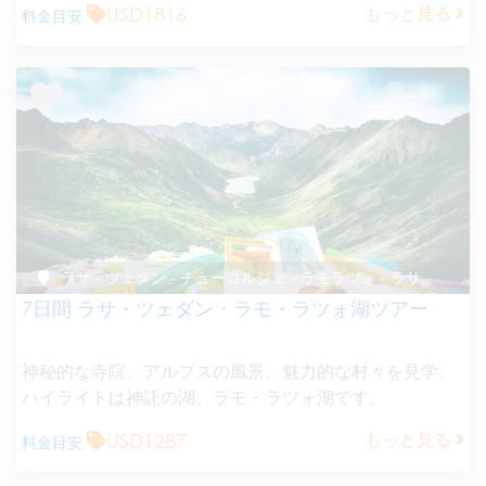
USD1816
もっと見る
料金目安
ラサ - ツェタン - チューコルジェ - ラモラツォ - ラサ
7日間 ラサ・ツェダン・ラモ・ラツォ湖ツアー
神秘的な寺院、アルプスの風景、魅力的な村々を見学。
ハイライトは神託の湖、ラモ・ラツォ湖です。
USD1287
もっと見る
料金目安