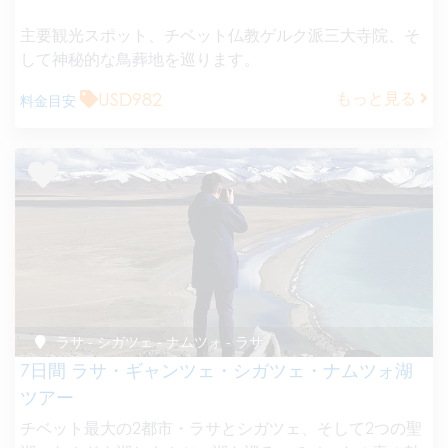
主要観光スポット、チベット仏教ゲルク派三大寺院、そ
して神秘的な鳥葬地を巡ります。
USD982
もっと見る
料金目安
ラサ - シガツェ - ナムツォ - ラサ
7日間 ラサ・ギャンツェ・シガツェ・ナムツォ湖
ツアー
チベット最大の2都市・ラサとシガツェ、そして2つの聖