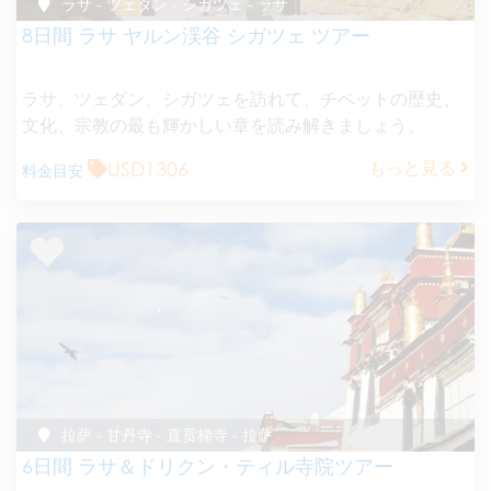
ラサ - ツェダン - シガツェ - ラサ
8日間 ラサ ヤルン渓谷 シガツェ ツアー
ラサ、ツェダン、シガツェを訪れて、チベットの歴史、
文化、宗教の最も輝かしい章を読み解きましょう。
USD1306
もっと見る
料金目安
拉萨 - 甘丹寺 - 直贡梯寺 - 拉萨
6日間 ラサ＆ドリクン・ティル寺院ツアー