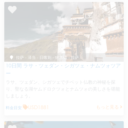
拉萨 - 泽当 - 日喀则 - 纳木错 - 拉萨
10日間 ラサ・ツェダン・シガツェ・ナムツォツア
ー
ラサ、ツェダン、シガツェでチベット仏教の神秘を探
り、聖なる湖ヤムドロクツォとナムツォの美しさを堪能
しましょう。
USD1881
もっと見る
料金目安