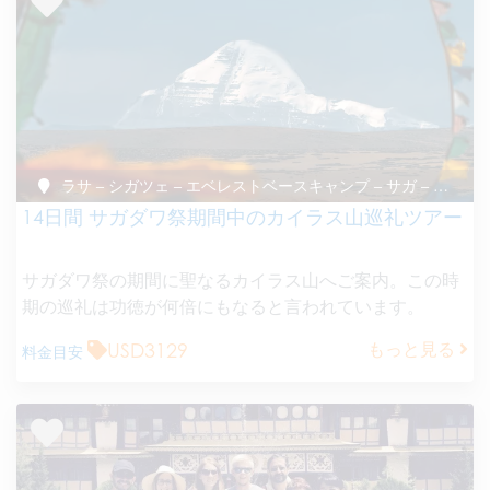
ラサ – シガツェ – エベレストベースキャンプ – サガ – カイラス巡礼 – マナサロワール湖 – サガ – シガツェ – ラサ
14日間 サガダワ祭期間中のカイラス山巡礼ツアー
サガダワ祭の期間に聖なるカイラス山へご案内。この時
期の巡礼は功徳が何倍にもなると言われています。
USD3129
もっと見る
料金目安