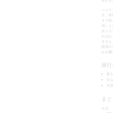
喜びを
ショト
す。初
まで続
池）と
ありま
ればな
ません
競演の
せる機
旅行
最
主
写
まと
今日、