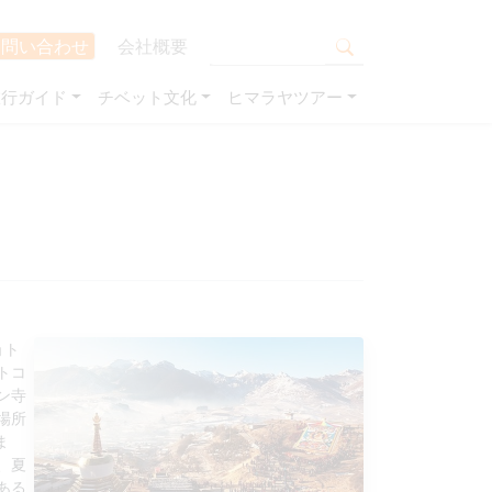
お問い合わせ
会社概要
旅行ガイド
チベット文化
ヒマラヤツアー
ョト
トコ
ン寺
場所
ま
、夏
ある