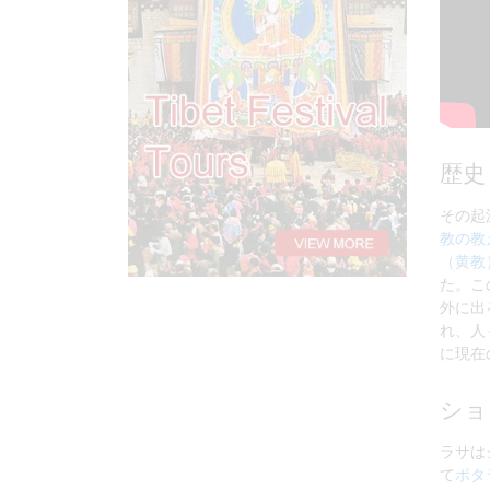
歴史
その起
教の教
（黄教
た。こ
外に出
れ、人
に現在
ショ
ラサは
て
ポタ