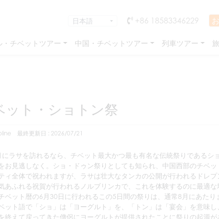
+86 18583346229
ル・チベットツアー
中国・チベットツアー
列車ツアー
ベット・ショトン祭
line
最終更新日 : 2026/07/21
月にラサを訪れるなら、チベット最大かつ最も有名な伝統祭りであるシ
をお見逃しなく。ショ・ドゥン祭りとしても知られ、中国西部のチベッ
ティ全体で祝われますが、ラサは壮大なタンカの公開が行われるドレプ
気あふれる祝賀が行われるノルブリンカで、これを体験するのに最適な
チベット暦の6月30日に行われるこの5日間の祭りは、通常8月にあたり
ベット語で「ショ」は「ヨーグルト」を、「トン」は「宴会」を意味し
を終えて戻ってきた僧侶にヨーグルトが提供されたことに祭りの起源が