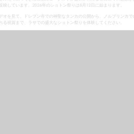
反映しています。2026年のショトン祭りは8月12日に始まります。
デオを見て、ドレプン寺での神聖なタンカの公開から、ノルブリンカで
れる祝賀まで、ラサでの盛大なショトン祭りを体験してください。