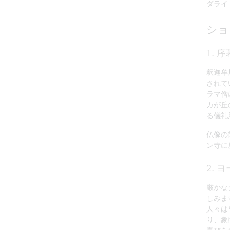
ダライ
ショ
1. 
釈迦牟
されて
ラマ僧
カが丘
る儀礼
仏像の
ン寺に
2. 
厳かな
しみま
人々は
り、象