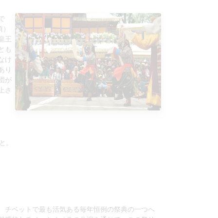
で
頃）
龍王
とも
なけ
あり
団が
上さ
と。
、チベットで最も活気ある毎年恒例の祭典の一つへ