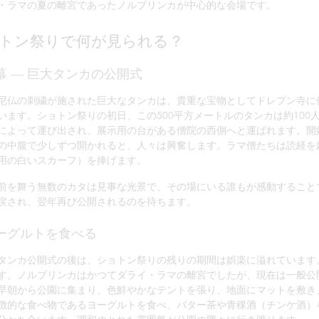
・ラマの夏の離宮であったノルブリンカが中心的な会場です。
トン祭りで何が見られる？
序幕 ― 巨大タンカの公開式
尼仏の刺繍が施された巨大なタンカは、貴重な宝物としてドレプン寺に
います。ショトン祭りの初日、この500平方メートルのタンカは約100
によって運び出され、展示用の台がある僧院の西側へと運ばれます。開
の中腹で少しずつ開かれると、人々は興奮します。ラマ僧たちは読経を
用の白いスカーフ）を捧げます。
前を舞う無数のカタは見事な光景で、その場にいる誰もが感動すること
戻され、翌年再び公開されるのを待ちます。
ヨーグルトを食べる
タンカ公開式の後は、ショトン祭りの残りの期間は娯楽に溢れています
す。ノルブリンカはかつてダライ・ラマの離宮でしたが、現在は一般公
早朝から公園に集まり、色鮮やかなテントを張り、地面にマットを敷き
徴的な食べ物であるヨーグルトを食べ、バター茶や青稞酒（チンケ酒）