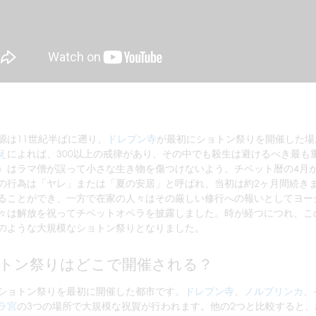
源は11世紀半ばに遡り、
ドレプン寺
が最初にショトン祭りを開催した場
え
によれば、300以上の戒律があり、その中でも殺生は避けるべき最も
）
はラマ僧が誤って小さな生き物を傷つけないよう、チベット暦の4月
の行為は「ヤレ」または「夏の安居」と呼ばれ、当初は約2ヶ月間続き
ることができ、一方で在家の人々はその厳しい修行への報いとしてヨー
々は解放を祝ってチベットオペラを披露しました。時が経つにつれ、こ
のような大規模なショトン祭りとなりました。
トン祭りはどこで開催される？
ショトン祭りを最初に開催した都市です。
ドレプン寺
、
ノルブリンカ
、
ラ宮
の3つの場所で大規模な祝賀が行われます。他の2つと比較すると、