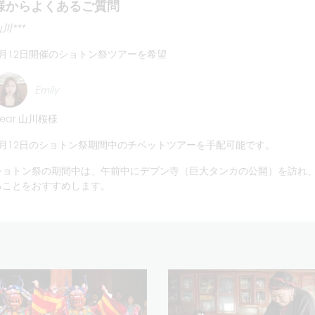
様からよくあるご質問
川***
8月12日開催のショトン祭ツアーを希望
Emily
ear 山川桜様
8月12日のショトン祭期間中のチベットツアーを手配可能です。
ショトン祭の期間中は、午前中にデプン寺（巨大タンカの公開）を訪れ
ることをおすすめします。