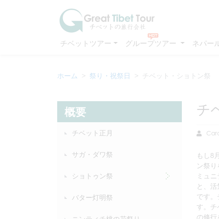
チベットツアー
グループツアー
ネパー
ホーム
祭り・祝祭日
チベット・ショトン祭
チ
概要
チベット正月
Caro
サガ・ダワ祭
もし8
ン祭り
ショトゥン祭
ミュニ
と、活
です。
バター灯明祭
す。チ
の修行
ニンティチ桃の花祭り