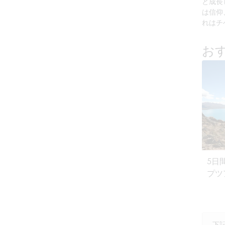
と成長
は信仰
れはチ
お
5日
プツ
下