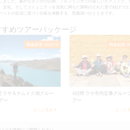
しました。厳かなタンカの公開、ノルブリンカでの楽しいピクニック、
、文化、そしてコミュニティを活気に満ちた調和のとれた形で結びつけ
ベットの生活に息づく伝統を体験する、意義深いひとときです。
すすめツアーパッケージ
料金目安 USD710
料金目安 US
間 ラサ＆ヤムドク湖グルー
4日間 ラサ市内定番グルー
アー
アー
もっと見る
もっと
記よりお気軽にご質問ください