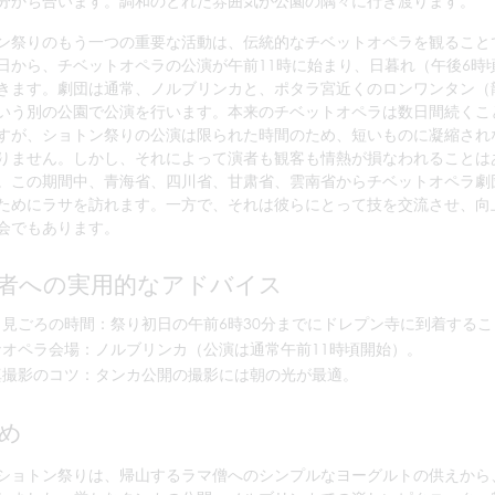
分かち合います。調和のとれた雰囲気が公園の隅々に行き渡ります。
ン祭りのもう一つの重要な活動は、伝統的なチベットオペラを観ること
日から、チベットオペラの公演が午前11時に始まり、日暮れ（午後6時
きます。劇団は通常、ノルブリンカと、ポタラ宮近くのロンワンタン（
いう別の公園で公演を行います。本来のチベットオペラは数日間続くこ
すが、ショトン祭りの公演は限られた時間のため、短いものに凝縮され
りません。しかし、それによって演者も観客も情熱が損なわれることは
。この期間中、青海省、四川省、甘肃省、雲南省からチベットオペラ劇
ためにラサを訪れます。一方で、それは彼らにとって技を交流させ、向
会でもあります。
者への実用的なアドバイス
も見ごろの時間：祭り初日の午前6時30分までにドレプン寺に到着するこ
なオペラ会場：ノルブリンカ（公演は通常午前11時頃開始）。
真撮影のコツ：タンカ公開の撮影には朝の光が最適。
め
ショトン祭りは、帰山するラマ僧へのシンプルなヨーグルトの供えから