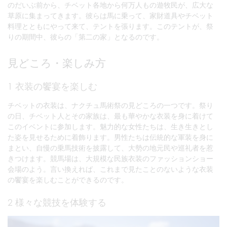
のだいぶ前から、チベット各地から何万人もの遊牧民が、広大な
草原に集まってきます。彼らは馬に乗って、家財道具やチベット
料理とともにやって来て、テントを張ります。このテントが、祭
りの期間中、彼らの「第二の家」となるのです。
見どころ・楽しみ方
1 衣装の饗宴を楽しむ
チベットの衣装は、ナクチュ馬術祭の見どころの一つです。祭り
の日、チベット人とその家族は、最も華やかな衣装を身に着けて
このイベントに参加します。魅力的な女性たちは、生き生きとし
た姿を見せるために着飾ります。男性たちは伝統的な軍装を身に
まとい、自慢の乗馬技術を披露して、大勢の地元民や巡礼者を惹
きつけます。競馬場は、大規模な民族衣装のファッションショー
会場のよう。言い換えれば、これまで見たことのないような衣装
の饗宴を楽しむことができるのです。
2 様々な競技を体験する