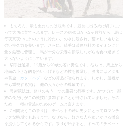
もちろん、最も重要なのは競馬です。競技に出る馬は騎手によ
って大切に育てられます。レースの約40日から2ヶ月前から、馬は
毎夜真夜中に氷のように冷たい川の水に浸され、荒々しい走りと
強い持久力を養います。さらに、騎手は濃厚飼料のタイミングと
量を厳密に管理し、馬が十分な栄養を摂取しながらも食べ過ぎて
太らないようにしています。
騎手は通常、12歳から20歳の若い男性です。彼らは、馬上から
地面の小さな的を拾い上げるなどの技を披露し、勝者にはメダル
や賞金、
カタ（ハダ）
などの賞品が贈られます。しかし、勝者が
最も重視する賞は、他の人々からの尊敬です。
弓術競技は、祭りのもう一つの重要な行事です。かつては、部
族の長だけがこの競技に参加することが許されていました。その
ため、一種の貴族のためのゲームと言えます。
7日間続くこの祭りは、チベットの若い男女にとってロマンチ
ックな時期でもあります。なぜなら、好きな人を追いかける機会
を提供してくれるからです。祭りが始まると、すべてのチベット