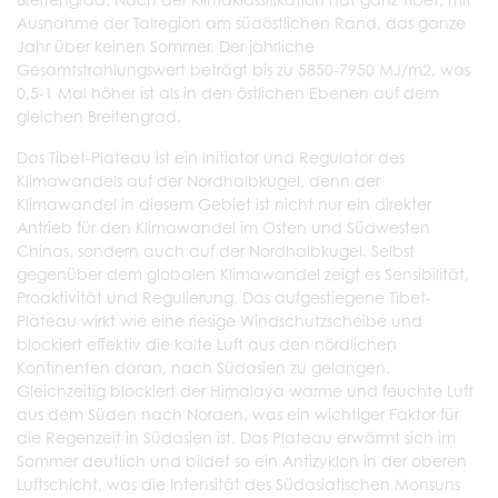
Ausnahme der Talregion am südöstlichen Rand, das ganze
Jahr über keinen Sommer. Der jährliche
Gesamtstrahlungswert beträgt bis zu 5850-7950 MJ/m2, was
0,5-1 Mal höher ist als in den östlichen Ebenen auf dem
gleichen Breitengrad.
Das Tibet-Plateau ist ein Initiator und Regulator des
Klimawandels auf der Nordhalbkugel, denn der
Klimawandel in diesem Gebiet ist nicht nur ein direkter
Antrieb für den Klimawandel im Osten und Südwesten
Chinas, sondern auch auf der Nordhalbkugel. Selbst
gegenüber dem globalen Klimawandel zeigt es Sensibilität,
Proaktivität und Regulierung. Das aufgestiegene Tibet-
Plateau wirkt wie eine riesige Windschutzscheibe und
blockiert effektiv die kalte Luft aus den nördlichen
Kontinenten daran, nach Südasien zu gelangen.
Gleichzeitig blockiert der Himalaya warme und feuchte Luft
aus dem Süden nach Norden, was ein wichtiger Faktor für
die Regenzeit in Südasien ist. Das Plateau erwärmt sich im
Sommer deutlich und bildet so ein Antizyklon in der oberen
Luftschicht, was die Intensität des Südasiatischen Monsuns