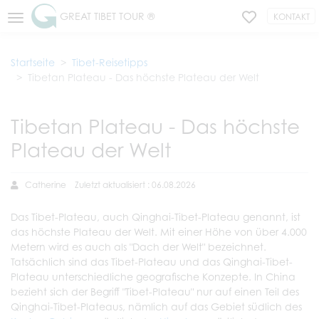
GREAT TIBET TOUR ®
KONTAKT
Startseite
Tibet-Reisetipps
Tibetan Plateau - Das höchste Plateau der Welt
Tibetan Plateau - Das höchste
Plateau der Welt
Catherine
Zuletzt aktualisiert : 06.08.2026
Das Tibet-Plateau, auch Qinghai-Tibet-Plateau genannt, ist
das höchste Plateau der Welt. Mit einer Höhe von über 4.000
Metern wird es auch als "Dach der Welt" bezeichnet.
Tatsächlich sind das Tibet-Plateau und das Qinghai-Tibet-
Plateau unterschiedliche geografische Konzepte. In China
bezieht sich der Begriff "Tibet-Plateau" nur auf einen Teil des
Qinghai-Tibet-Plateaus, nämlich auf das Gebiet südlich des