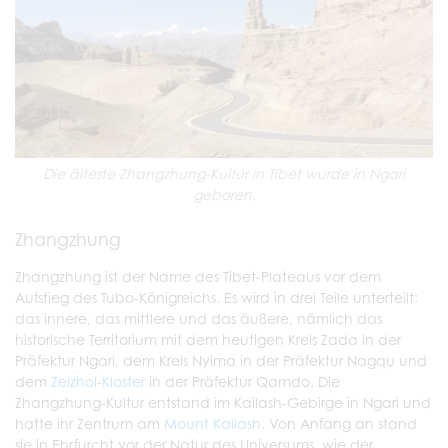
Die älteste Zhangzhung-Kultur in Tibet wurde in Ngari
geboren.
Zhangzhung
Zhangzhung ist der Name des Tibet-Plateaus vor dem
Aufstieg des Tubo-Königreichs. Es wird in drei Teile unterteilt:
das innere, das mittlere und das äußere, nämlich das
historische Territorium mit dem heutigen Kreis Zada in der
Präfektur Ngari, dem Kreis Nyima in der Präfektur Nagqu und
dem
Zelzhol-Kloster
in der Präfektur Qamdo. Die
Zhangzhung-Kultur entstand im Kailash-Gebirge in Ngari und
hatte ihr Zentrum am
Mount Kailash
. Von Anfang an stand
sie in Ehrfurcht vor der Natur des Universums, wie der