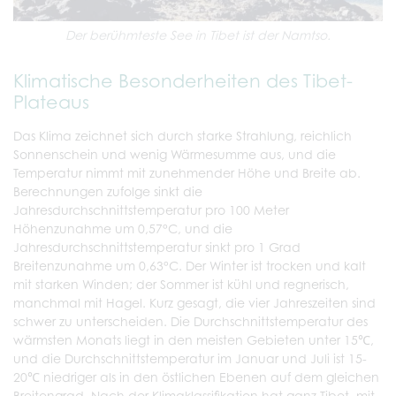
Der berühmteste See in Tibet ist der Namtso.
Klimatische Besonderheiten des Tibet-
Plateaus
Das Klima zeichnet sich durch starke Strahlung, reichlich
Sonnenschein und wenig Wärmesumme aus, und die
Temperatur nimmt mit zunehmender Höhe und Breite ab.
Berechnungen zufolge sinkt die
Jahresdurchschnittstemperatur pro 100 Meter
Höhenzunahme um 0,57°C, und die
Jahresdurchschnittstemperatur sinkt pro 1 Grad
Breitenzunahme um 0,63°C. Der Winter ist trocken und kalt
mit starken Winden; der Sommer ist kühl und regnerisch,
manchmal mit Hagel. Kurz gesagt, die vier Jahreszeiten sind
schwer zu unterscheiden. Die Durchschnittstemperatur des
wärmsten Monats liegt in den meisten Gebieten unter 15℃,
und die Durchschnittstemperatur im Januar und Juli ist 15-
20℃ niedriger als in den östlichen Ebenen auf dem gleichen
Breitengrad. Nach der Klimaklassifikation hat ganz Tibet, mit