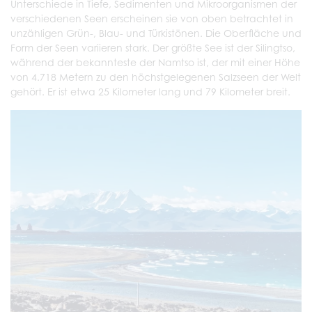
Unterschiede in Tiefe, Sedimenten und Mikroorganismen der
verschiedenen Seen erscheinen sie von oben betrachtet in
unzähligen Grün-, Blau- und Türkistönen. Die Oberfläche und
Form der Seen variieren stark. Der größte See ist der Silingtso,
während der bekannteste der Namtso ist, der mit einer Höhe
von 4.718 Metern zu den höchstgelegenen Salzseen der Welt
gehört. Er ist etwa 25 Kilometer lang und 79 Kilometer breit.