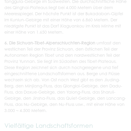
Tanggula-Gebirge im Südwesten. Die durchschnittliche Höhe
des Qinghai-Plateaus liegt bei 4.000 Metern über dem
Meeresspiegel. Der höchste Punkt ist der Bukadaban-Gipfel
im Kunlun-Gebirge mit einer Höhe von 6.860 Metern. Der
niedrigste Punkt ist das Dorf Xiaguankou im Kreis Minhe mit
einer Höhe von 1.650 Metern.
6. Die Sichuan-Tibet-Alpenschluchten-Region
umfasst den
westlichen Teil der Provinz Sichuan, den östlichen Teil der
Autonomen Region Tibet und den nordwestlichen Teil der
Provinz Yunnan. Sie liegt im Südosten des Tibet-Plateaus.
Diese Region zeichnet sich durch hochgelegene und tief
eingeschnittene Landschaftsformen aus. Berge und Flüsse
wechseln sich ab. Von Ost nach West gibt es den Jiuding-
Berg, den Minjiang-Fluss, das Qionglai-Gebirge, den Dadu-
Fluss, das Daxue-Gebirge, den Yalong-Fluss, das Sharuli-
Gebirge, den Jinsha-Fluss, das Quiet-Gebirge, den Lancang-
Fluss, das Nu-Gebirge, den Nu-Fluss usw., mit einer Höhe von
3.000 ~ 4.500 Metern.
Vielfältige Landschaftsformen