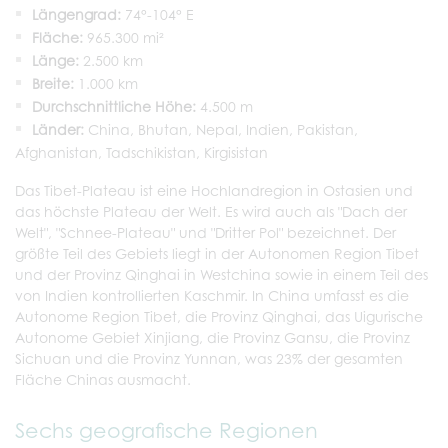
Längengrad:
74°-104° E
Fläche:
965.300 mi²
Länge:
2.500 km
Breite:
1.000 km
Durchschnittliche Höhe:
4.500 m
Länder:
China, Bhutan, Nepal, Indien, Pakistan,
Afghanistan, Tadschikistan, Kirgisistan
Das Tibet-Plateau ist eine Hochlandregion in Ostasien und
das höchste Plateau der Welt. Es wird auch als "Dach der
Welt", "Schnee-Plateau" und "Dritter Pol" bezeichnet. Der
größte Teil des Gebiets liegt in der Autonomen Region Tibet
und der Provinz Qinghai in Westchina sowie in einem Teil des
von Indien kontrollierten Kaschmir. In China umfasst es die
Autonome Region Tibet, die Provinz Qinghai, das Uigurische
Autonome Gebiet Xinjiang, die Provinz Gansu, die Provinz
Sichuan und die Provinz Yunnan, was 23% der gesamten
Fläche Chinas ausmacht.
Sechs geografische Regionen