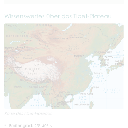
Wissenswertes über das Tibet-Plateau
Karte des Tibet-Plateaus
Breitengrad:
25°-40° N