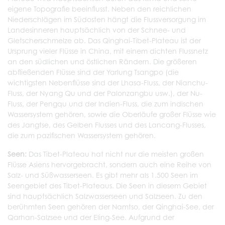
eigene Topografie beeinflusst. Neben den reichlichen
Niederschlägen im Südosten hängt die Flussversorgung im
Landesinneren hauptsächlich von der Schnee- und
Gletscherschmelze ab. Das Qinghai-Tibet-Plateau ist der
Ursprung vieler Flüsse in China, mit einem dichten Flussnetz
an den südlichen und östlichen Rändern. Die größeren
abfließenden Flüsse sind der Yarlung Tsangpo (die
wichtigsten Nebenflüsse sind der Lhasa-Fluss, der Nianchu-
Fluss, der Nyang Qu und der Palonzangbu usw.), der Nu-
Fluss, der Pengqu und der Indien-Fluss, die zum indischen
Wassersystem gehören, sowie die Oberläufe großer Flüsse wie
des Jangtse, des Gelben Flusses und des Lancang-Flusses,
die zum pazifischen Wassersystem gehören.
Seen:
Das Tibet-Plateau hat nicht nur die meisten großen
Flüsse Asiens hervorgebracht, sondern auch eine Reihe von
Salz- und Süßwasserseen. Es gibt mehr als 1.500 Seen im
Seengebiet des Tibet-Plateaus. Die Seen in diesem Gebiet
sind hauptsächlich Salzwasserseen und Salzseen. Zu den
berühmten Seen gehören der Namtso, der Qinghai-See, der
Qarhan-Salzsee und der Eling-See. Aufgrund der