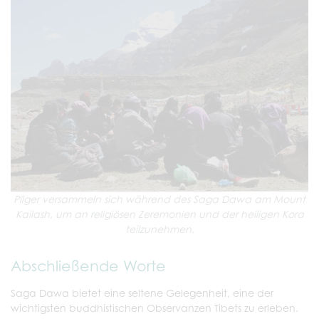
Pilger versammeln sich während des Saga Dawa am Mount
Kailash, um an religiösen Zeremonien und der heiligen Kora
teilzunehmen.
Abschließende Worte
Saga Dawa bietet eine seltene Gelegenheit, eine der
wichtigsten buddhistischen Observanzen Tibets zu erleben.