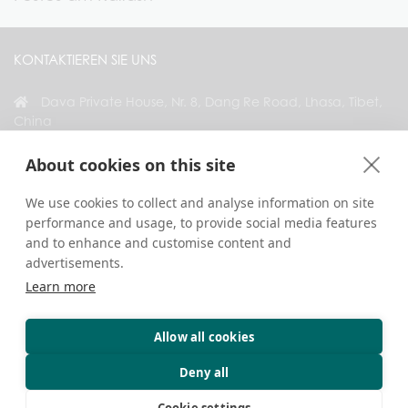
KONTAKTIEREN SIE UNS
Dava Private House, Nr. 8, Dang Re Road, Lhasa, Tibet,
China
+86 18583346229
About cookies on this site
inquiry@greattibettour.com
We use cookies to collect and analyse information on site
performance and usage, to provide social media features
VERBINDEN SIE SICH MIT UNS
and to enhance and customise content and
advertisements.
Learn more
Allow all cookies
Urheberrecht © 2026. Alle Rechte vorbehalten.
Datenschutz
Kontaktieren Sie uns
Reisetipps
Deny all
Cookie settings