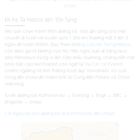
Lhasa
Đi Xe Từ Nepal đến Tây Tạng
Nếu bạn chọn hành trình đường bộ, hãy sẵn sàng cho một
chuyến đi tuyệt vời xuyên qua 1.300 km thường mất 3 đến 5
ngày để hoàn thành. Dọc theo
Đường cao tốc Trung-Nepal
,
còn được gọi là Đường cao tốc Hữu nghị, bạn sẽ băng qua
dãy Himalaya hùng vĩ đến Cửa khẩu Gyirong, chứng kiến mặt
phía bắc của Núi Everest cao ngất tại
Trại Căn cứ Everest
,
chiêm ngưỡng hồ linh thiêng tuyệt đẹp Yamdrokts, và cuối
cùng đến Lhasa để chiêm bái tại Cung điện Potala và Chùa
Jokhang.
Tuyến đường bộ: Kathmandu → Gyirong → Tingri → EBC →
Shigatse → Lhasa
√ 8 Ngày Du lịch đường bộ từ Kathmandu đến Lhasa