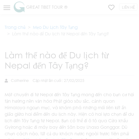
GREAT TIBET TOUR ®
LIÊN HỆ
Trang chủ
Mẹo Du Lịch Tây Tạng
Làm thế nào để Du lịch từ Nepal đến Tây Tạng?
Làm thế nào để Du lịch từ
Nepal đến Tây Tạng?
Catherine
Cập nhật lần cuối : 27/02/2025
Một chuyến đi từ Nepal đến Tây Tạng mang đến cho bạn cơ hội
tận hưởng nền văn hóa Phật giáo sâu sắc, cảnh quan
Himalaya ngoạn mục, và khám phá những mối liên kết ẩn
giấa giữa hai điểm đến du lịch này. Hiện có hai lựa chọn để du
lịch đến Tây Tạng từ Nepal. Bạn có thể đi ô tô qua Cửa khẩu
Gyirong hoặc đi máy bay đến Sân bay Lhasa Gonggar. Dù
chọn cách nào, tất cả du khách nước ngoài trước tiên phải