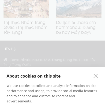
Thị Thực Nhóm Trung
Du lịch từ Lhasa đến
Quốc (Thị Thực Nhóm
Kathmandu: Đường
Tây Tạng)
bộ hay Máy bay?
LIÊN HỆ
Dava Private House, Số 8, Đường Dang Re, Lhasa, Tây
Tạng, Trung Quốc
+86 18583346229
About cookies on this site
inquiry@greattibettour.com
We use cookies to collect and analyse information on site
performance and usage, to provide social media features
KẾT NỐI VỚI CHÚNG TÔI
and to enhance and customise content and
advertisements.