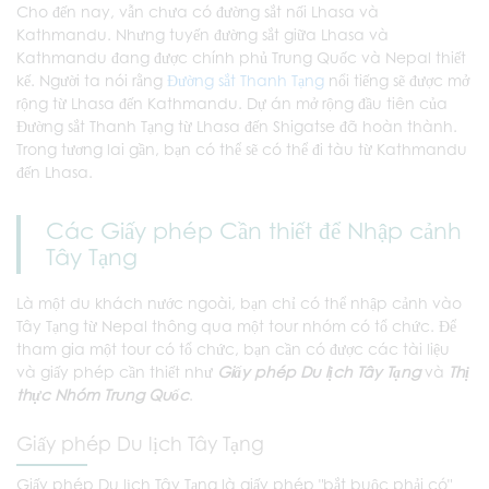
Cho đến nay, vẫn chưa có đường sắt nối Lhasa và
Kathmandu. Nhưng tuyến đường sắt giữa Lhasa và
Kathmandu đang được chính phủ Trung Quốc và Nepal thiết
kế. Người ta nói rằng
Đường sắt Thanh Tạng
nổi tiếng sẽ được mở
rộng từ Lhasa đến Kathmandu. Dự án mở rộng đầu tiên của
Đường sắt Thanh Tạng từ Lhasa đến Shigatse đã hoàn thành.
Trong tương lai gần, bạn có thể sẽ có thể đi tàu từ Kathmandu
đến Lhasa.
Các Giấy phép Cần thiết để Nhập cảnh
Tây Tạng
Là một du khách nước ngoài, bạn chỉ có thể nhập cảnh vào
Tây Tạng từ Nepal thông qua một tour nhóm có tổ chức. Để
tham gia một tour có tổ chức, bạn cần có được các tài liệu
và giấy phép cần thiết như
Giấy phép Du lịch Tây Tạng
và
Thị
thực Nhóm Trung Quốc
.
Giấy phép Du lịch Tây Tạng
Giấy phép Du lịch Tây Tạng là giấy phép "bắt buộc phải có"