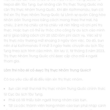
Nepal đến Tây Tạng, bạn không cần Thị thực Trung Quốc mà
cần Thị thực Nhóm Trung Quốc. Khi đến Kathmandu, bạn có
thể xin Thị thực Nhóm Trung Quốc tại Lãnh sự quán Cộng hòa
Nhân dân Trung Hoa bằng cách mang theo thư mời, hộ
chiếu, 2 ảnh hộ chiếu cỡ hộ chiếu với nền trắng và chi phí thị
thực. Hoặc bạn có thể ủy thác cho công ty du lịch của mình
xử lý giúp bằng cách chi 20 USD làm phí dịch vụ. Việc xử lý
thị thực này thường mất khoảng 3 ngày làm việc. Do đó, bạn
nên ở lại Kathmandu ít nhất 3 ngày trước chuyến du lịch Tây
Tạng theo lịch trình của mình. Xin lưu ý, từ tháng 5 năm 2023,
Thị thực Nhóm Trung Quốc chỉ được cấp cho mỗi 4 người
tham gia.
Làm thế nào để có được Thị thực Nhóm Trung Quốc?
Có ba yêu cầu để đủ điều kiện xin thị thực nhóm.
Bạn cần một thư mời thị thực nhóm Trung Quốc chính thức
từ Cục Du lịch Tây Tạng.
Phải có tối thiểu bốn người trong nhóm của bạn.
Tất cả các thành viên trong nhóm của bạn phải nhập cảnh