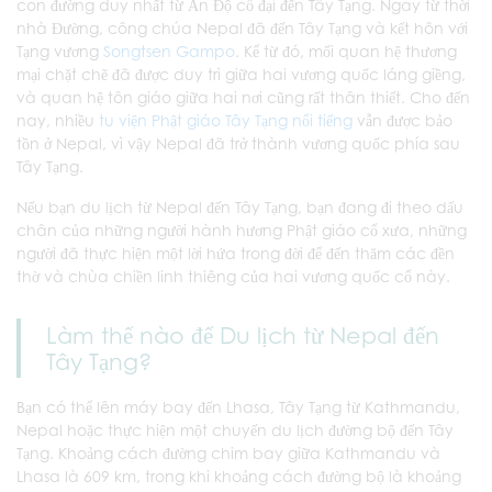
con đường duy nhất từ Ấn Độ cổ đại đến Tây Tạng. Ngay từ thời
nhà Đường, công chúa Nepal đã đến Tây Tạng và kết hôn với
Tạng vương
Songtsen Gampo
. Kể từ đó, mối quan hệ thương
mại chặt chẽ đã được duy trì giữa hai vương quốc láng giềng,
và quan hệ tôn giáo giữa hai nơi cũng rất thân thiết. Cho đến
nay, nhiều
tu viện Phật giáo Tây Tạng nổi tiếng
vẫn được bảo
tồn ở Nepal, vì vậy Nepal đã trở thành vương quốc phía sau
Tây Tạng.
Nếu bạn du lịch từ Nepal đến Tây Tạng, bạn đang đi theo dấu
chân của những người hành hương Phật giáo cổ xưa, những
người đã thực hiện một lời hứa trong đời để đến thăm các đền
thờ và chùa chiền linh thiêng của hai vương quốc cổ này.
Làm thế nào để Du lịch từ Nepal đến
Tây Tạng?
Bạn có thể lên máy bay đến Lhasa, Tây Tạng từ Kathmandu,
Nepal hoặc thực hiện một chuyến du lịch đường bộ đến Tây
Tạng. Khoảng cách đường chim bay giữa Kathmandu và
Lhasa là 609 km, trong khi khoảng cách đường bộ là khoảng