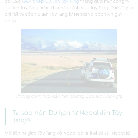
có được
Giấy phép Du lịch Tây Tạng
thông qua một công ty
du lịch Tây Tạng trước khi nhập cảnh vào Tây Tạng. Dưới đây là
chi tiết về cách đi đến Tây Tạng từ Nepal và cách xin giấy
phép.
Phong cảnh hấp dẫn trên Đường Cao tốc Hữu nghị
Tại sao nên Du lịch từ Nepal đến Tây
Tạng?
Mối liên hệ giữa Tây Tạng và Nepal có từ thời cổ đại. Nepal là