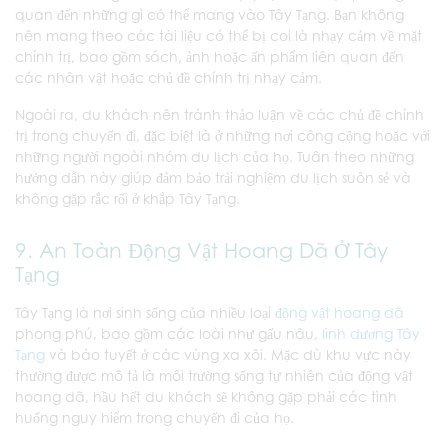
quan đến những gì có thể mang vào Tây Tạng. Bạn không
nên mang theo các tài liệu có thể bị coi là nhạy cảm về mặt
chính trị, bao gồm sách, ảnh hoặc ấn phẩm liên quan đến
các nhân vật hoặc chủ đề chính trị nhạy cảm.
Ngoài ra, du khách nên tránh thảo luận về các chủ đề chính
trị trong chuyến đi, đặc biệt là ở những nơi công cộng hoặc với
những người ngoài nhóm du lịch của họ. Tuân theo những
hướng dẫn này giúp đảm bảo trải nghiệm du lịch suôn sẻ và
không gặp rắc rối ở khắp Tây Tạng.
9. An Toàn Động Vật Hoang Dã Ở Tây
Tạng
Tây Tạng là nơi sinh sống của nhiều loại
động vật hoang dã
phong phú, bao gồm các loài như gấu nâu,
linh dương Tây
Tạng
và báo tuyết ở các vùng xa xôi. Mặc dù khu vực này
thường được mô tả là môi trường sống tự nhiên của động vật
hoang dã, hầu hết du khách sẽ không gặp phải các tình
huống nguy hiểm trong chuyến đi của họ.