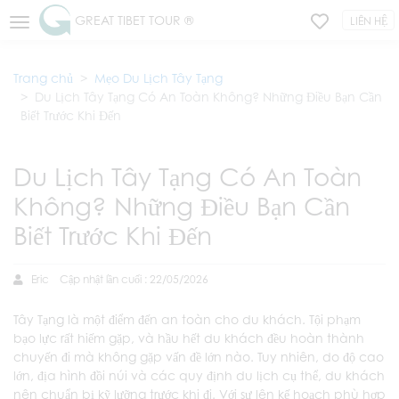
GREAT TIBET TOUR ®
LIÊN HỆ
Trang chủ
Mẹo Du Lịch Tây Tạng
Du Lịch Tây Tạng Có An Toàn Không? Những Điều Bạn Cần
Biết Trước Khi Đến
Du Lịch Tây Tạng Có An Toàn
Không? Những Điều Bạn Cần
Biết Trước Khi Đến
Eric
Cập nhật lần cuối : 22/05/2026
Tây Tạng là một điểm đến an toàn cho du khách. Tội phạm
bạo lực rất hiếm gặp, và hầu hết du khách đều hoàn thành
chuyến đi mà không gặp vấn đề lớn nào. Tuy nhiên, do độ cao
lớn, địa hình đồi núi và các quy định du lịch cụ thể, du khách
nên chuẩn bị kỹ lưỡng trước khi đi. Với sự lên kế hoạch phù hợp