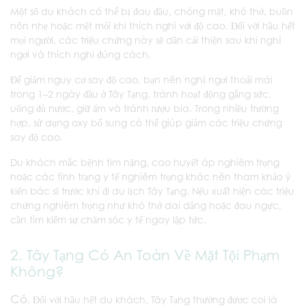
Một số du khách có thể bị đau đầu, chóng mặt, khó thở, buồn
nôn nhẹ hoặc mệt mỏi khi thích nghi với độ cao. Đối với hầu hết
mọi người, các triệu chứng này sẽ dần cải thiện sau khi nghỉ
ngơi và thích nghi đúng cách.
Để giảm nguy cơ say độ cao, bạn nên nghỉ ngơi thoải mái
trong 1–2 ngày đầu ở Tây Tạng, tránh hoạt động gắng sức,
uống đủ nước, giữ ấm và tránh rượu bia. Trong nhiều trường
hợp, sử dụng oxy bổ sung có thể giúp giảm các triệu chứng
say độ cao.
Du khách mắc bệnh tim nặng, cao huyết áp nghiêm trọng
hoặc các tình trạng y tế nghiêm trọng khác nên tham khảo ý
kiến bác sĩ trước khi đi du lịch Tây Tạng. Nếu xuất hiện các triệu
chứng nghiêm trọng như khó thở dai dẳng hoặc đau ngực,
cần tìm kiếm sự chăm sóc y tế ngay lập tức.
2. Tây Tạng Có An Toàn Về Mặt Tội Phạm
Không?
Có
. Đối với hầu hết du khách, Tây Tạng thường được coi là