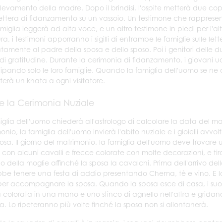
allevamento della madre. Dopo il brindisi, l'ospite metterà due cop
lettera di fidanzamento su un vassoio. Un testimone che rapprese
miglia leggerà ad alta voce, e un altro testimone in piedi per l'
tura, i testimoni apporranno i sigilli di entrambe le famiglie sulle
tamente al padre della sposa e dello sposo. Poi i genitori delle d
di gratitudine. Durante la cerimonia di fidanzamento, i giovani
ipando solo le loro famiglie. Quando la famiglia dell'uomo se ne 
terà un khata a ogni visitatore.
e la Cerimonia Nuziale
iglia dell'uomo chiederà all'astrologo di calcolare la data del ma
nio, la famiglia dell'uomo invierà l'abito nuziale e i gioielli avvol
posa. Il giorno del matrimonio, la famiglia dell'uomo deve trovare
 con alcuni cavalli e frecce colorate con molte decorazioni, e ti
o della moglie affinché la sposa la cavalchi. Prima dell'arrivo del
be tenere una festa di addio presentando Chema, tè e vino. E l
i per accompagnare la sposa. Quando la sposa esce di casa, i suoi
a colorata in una mano e uno stinco di agnello nell'altra e gridan
ia. Lo ripeteranno più volte finché la sposa non si allontanerà.