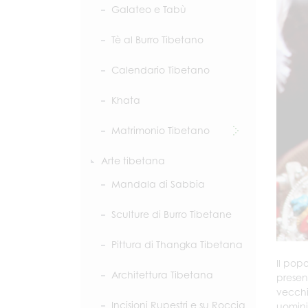
Galateo e Tabù
Tè al Burro Tibetano
Calendario Tibetano
Khata
Matrimonio Tibetano
Arte tibetana
Mandala di Sabbia
Sculture di Burro Tibetane
Pittura di Thangka Tibetana
Il pop
Architettura Tibetana
present
vecchi
Incisioni Rupestri e su Roccia
uomini