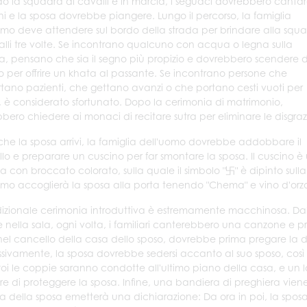
 la squadra di cavalli è in marcia, i seguaci dovrebbero canta
i e la sposa dovrebbe piangere. Lungo il percorso, la famiglia
omo deve attendere sul bordo della strada per brindare alla squ
alli tre volte. Se incontrano qualcuno con acqua o legna sulla
a, pensano che sia il segno più propizio e dovrebbero scendere 
o per offrire un khata al passante. Se incontrano persone che
rtano pazienti, che gettano avanzi o che portano cesti vuoti per
, è considerato sfortunato. Dopo la cerimonia di matrimonio,
bero chiedere ai monaci di recitare sutra per eliminare le disgraz
che la sposa arrivi, la famiglia dell'uomo dovrebbe addobbare il
lo e preparare un cuscino per far smontare la sposa. Il cuscino 
a con broccato colorato, sulla quale il simbolo "卐" è dipinto sulla
omo accoglierà la sposa alla porta tenendo "Chema" e vino d'orz
dizionale cerimonia introduttiva è estremamente macchinosa. Dallo
e nella sala, ogni volta, i familiari canterebbero una canzone e
nel cancello della casa dello sposo, dovrebbe prima pregare la div
sivamente, la sposa dovrebbe sedersi accanto al suo sposo, così
Poi le coppie saranno condotte all'ultimo piano della casa, e un l
are di proteggere la sposa. Infine, una bandiera di preghiera viene 
ia della sposa emetterà una dichiarazione: Da ora in poi, la sposa 