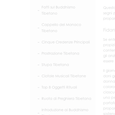
Fatti sul Buddhismo
Questa
segni 
Tibetano
propor
Cappello del Monaco
Fida
Tibetano
Se ent
Cinque Credenze Principali
propiz
conten
Prostrazione Tibetana
gli an
essere
Stupa Tibetana
Il gio
doni g
Ciotole Musicali Tibetane
donna 
caloro
Top 8 Oggetti Rituali
ciascu
uno pe
Ruota di Preghiera Tibetana
portafo
propon
Introduzione al Buddhismo
sostenu