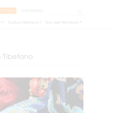
TATTACI
CHI SIAMO
o
Cultura tibetana
Tour dell’Himalaya
 Tibetano