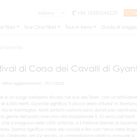
+86 18583346229
CON
l Tibet
Tour Cina Tibet
Tour in treno
Guida di viaggi
i di Gyantse
tival di Corsa dei Cavalli di Gyan
Ultimo aggiornamento : 19/11/2025
e è un luogo bellissimo situato nel sud del Tibet, con un'altitudin
i 4.000 metri. Gyantse significa "il picco della vittoria" in tibetan
va tra le montagne. Molti antichi costumi sono durati per centinaia
la gente del posto vive una vita tradizionale lì. Ci sono così tanti
l che si svolgono nelle città antiche, e il Festival Damar di Gyantse
moso. Darma significa corsa dei cavalli e tiro con l'arco nella ling
na. Originario del XV secolo, la competizione atletica annuale si