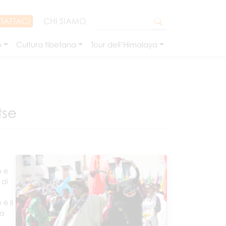
TATTACI
CHI SIAMO
o
Cultura tibetana
Tour dell’Himalaya
tse
e
o e
 di
 è il
ua