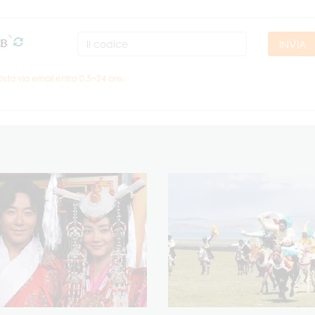
INVIA
osta via email entro 0,5~24 ore.