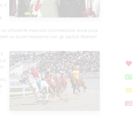
, il
i
e, c'è un attraente mercato commerciale dove puoi
oderti un buon momento con gli ospitali tibetani
ni
o a
no
rno.
te
,