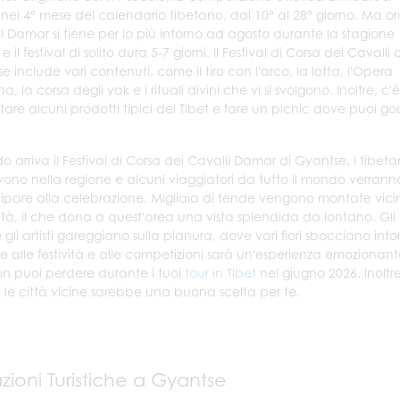
 nel 4° mese del calendario tibetano, dal 10° al 28° giorno. Ma ora
al Damar si tiene per lo più intorno ad agosto durante la stagione
e il festival di solito dura 5-7 giorni. Il Festival di Corsa dei Cavalli d
 include vari contenuti, come il tiro con l'arco, la lotta, l'Opera
na, la corsa degli yak e i rituali divini che vi si svolgono. Inoltr
tare alcuni prodotti tipici del Tibet e fare un picnic dove puoi g
 arriva il Festival di Corsa dei Cavalli Damar di Gyantse, i tibeta
vono nella regione e alcuni viaggiatori da tutto il mondo verrann
ipare alla celebrazione. Migliaia di tende vengono montate vici
ittà, il che dona a quest'area una vista splendida da lontano. Gli
e gli artisti gareggiano sulla pianura, dove vari fiori sbocciano into
ere alle festività e alle competizioni sarà un'esperienza emozionan
n puoi perdere durante i tuoi
tour in Tibet
nel giugno 2026. Inoltre
re le città vicine sarebbe una buona scelta per te.
azioni Turistiche a Gyantse