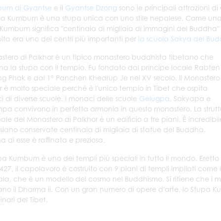
um di Gyantse
e il
Gyantse Dzong
sono le principali attrazioni di
pa Kumbum è una stupa unica con uno stile nepalese. Come una 
Kumbum significa "centinaia di migliaia di immagini del Buddha" i
lta era uno dei centri più importanti per
la scuola Sakya del Bu
astero di Palkhor è un tipico monastero buddhista tibetano che
a la stupa con il tempio. Fu fondato dal principe locale Rabten
g Phak e dal 1° Panchen Khedrup Je nel XV secolo. Il Monastero
r è molto speciale perché è l'unico tempio in Tibet che ospita
 di diverse scuole. I monaci delle scuole
Gelugpa
, Sakyapa e
a convivono in perfetta armonia in questo monastero. La strutt
pale del Monastero di Palkhor è un edificio a tre piani. È incredibil
 siano conservate centinaia di migliaia di statue del Buddha.
 di esse è raffinata e preziosa.
pa Kumbum è uno dei templi più speciali in tutto il mondo. Eretto
427, il capolavoro è costruito con 9 piani di templi impilati come
a, che è un modello del cosmo nel Buddhismo. Si ritiene che i m
ano il Dharma lì. Con un gran numero di opere d'arte, lo Stupa 
inari del Tibet.