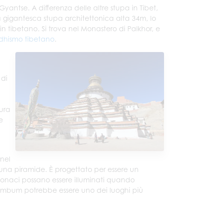
 Gyantse. A differenza delle altre stupa in Tibet,
gigantesca stupa architettonica alta 34m, lo
n tibetano. Si trova nel Monastero di Palkhor, e
ddhismo tibetano
.
 di
ura
e
 nel
 una piramide. È progettato per essere un
onaci possano essere illuminati quando
Kumbum potrebbe essere uno dei luoghi più