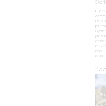
Stori
Il Fes
commem
Era di
piutto
Gyants
gradua
divenn
attivi
eventi
celebr
Pacc