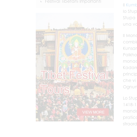
Festival Tibetani Importanti
Il
Kumb
lo Stu
Stupa 
una vo
Il Mon
combin
Kunsan
Palkho
monaci
Kadamp
princi
che vi
Ognuna
Lo Stu
1418-1
mandal
pratic
straord