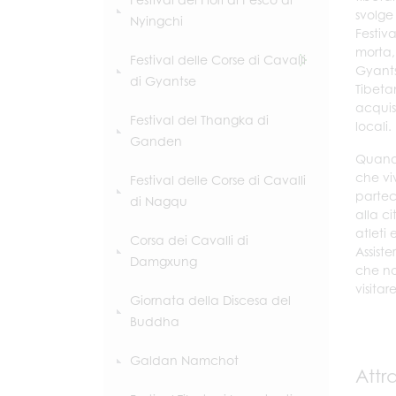
svolge
Nyingchi
Festiv
morta, 
Festival delle Corse di Cavalli
Gyantse
di Gyantse
Tibeta
acquis
Festival del Thangka di
locali.
Ganden
Quando
che vi
Festival delle Corse di Cavalli
partec
di Nagqu
alla c
atleti 
Corsa dei Cavalli di
Assist
Damgxung
che no
visita
Giornata della Discesa del
Buddha
Galdan Namchot
Attr