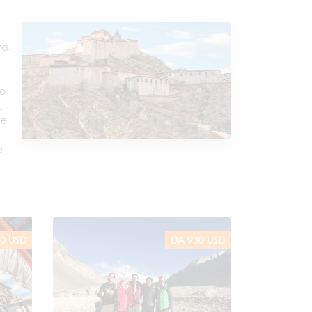
ya.
ro
,
te
a
0 USD
DA 930 USD