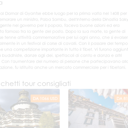
a
tival Damar di Gyantse ebbe luogo per la prima volta nel 1408 per
orare un ministro, Paba Sambu, dell'Interno della Dinastia Sak
ligente nel governo per il popolo, faceva buone azioni ed era
sto famoso tra la gente del posto. Dopo la sua morte, la gente di
e tenne attività commemorative per lui ogni anno, che si evolse
lmente in un festival di corse di cavalli. Con il passare del tempo
e una competizione importante in tutto il Tibet. Vi furono aggiun
tà buddhiste, danze agli dei, spettacoli di canto e danza e altri
. Con l'aumentare del numero di persone che partecipavano all
azione, fu istituito anche un mercato commerciale per i tibetani.
hetti tour consigliati
DA 1066 USD
DA 81