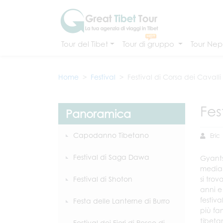
Tour del Tibet
Tour di gruppo
Tour Nepa
Home
Festival
Festival di Corsa dei Cavall
Fes
Panoramica
Capodanno Tibetano
Eric
Festival di Saga Dawa
Gyants
media d
Festival di Shoton
si tro
anni e 
festiva
Festa delle Lanterne di Burro
più fa
tibeta
Festival dei Fiori di Pesco di