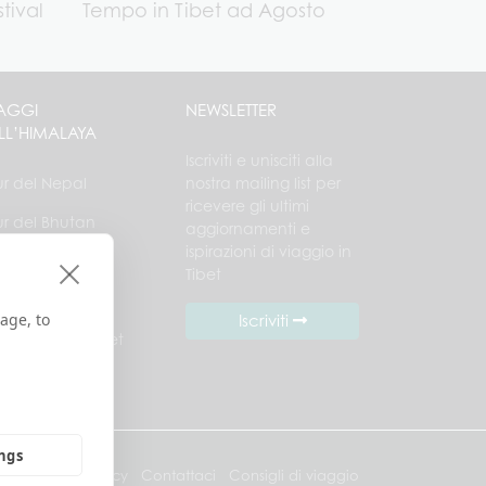
tival
Tempo in Tibet ad Agosto
AGGI
NEWSLETTER
LL’HIMALAYA
Iscriviti e unisciti alla
ur del Nepal
nostra mailing list per
ricevere gli ultimi
ur del Bhutan
aggiornamenti e
ispirazioni di viaggio in
ur Nepal Tibet
Tibet
ur Bhutan Tibet
age, to
Iscriviti
utan Nepal Tibet
llegrinaggio al
ilash 2026
ings
Privacy
Contattaci
Consigli di viaggio