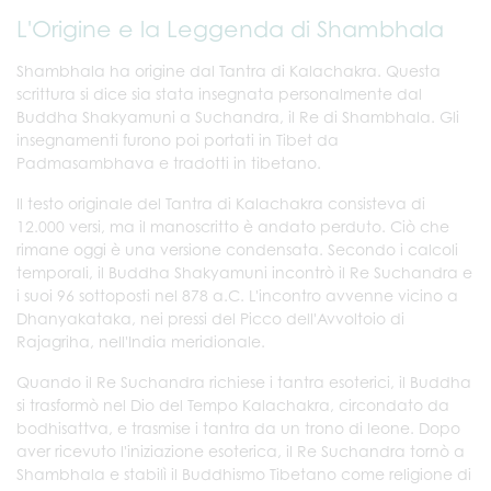
L'Origine e la Leggenda di Shambhala
Shambhala ha origine dal Tantra di Kalachakra. Questa
scrittura si dice sia stata insegnata personalmente dal
Buddha Shakyamuni a Suchandra, il Re di Shambhala. Gli
insegnamenti furono poi portati in Tibet da
Padmasambhava e tradotti in tibetano.
Il testo originale del Tantra di Kalachakra consisteva di
12.000 versi, ma il manoscritto è andato perduto. Ciò che
rimane oggi è una versione condensata. Secondo i calcoli
temporali, il Buddha Shakyamuni incontrò il Re Suchandra e
i suoi 96 sottoposti nel 878 a.C. L'incontro avvenne vicino a
Dhanyakataka, nei pressi del Picco dell'Avvoltoio di
Rajagriha, nell'India meridionale.
Quando il Re Suchandra richiese i tantra esoterici, il Buddha
si trasformò nel Dio del Tempo Kalachakra, circondato da
bodhisattva, e trasmise i tantra da un trono di leone. Dopo
aver ricevuto l'iniziazione esoterica, il Re Suchandra tornò a
Shambhala e stabilì il Buddhismo Tibetano come religione di