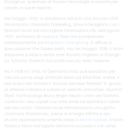
Shangri-La, sperando di trovarvi tecnologie avanzate per
creare un super esercito.
Nel maggio 1925, la spedizione arrivò in una piccola città
himalayana chiamata Darjeeling, dove interagirono con i
tibetani locali per raccogliere informazioni utili. Nell'agosto
1927, entrarono di nuovo in Tibet ma scomparvero
misteriosamente sull'
Altopiano Changtang
. Si diffuse la
speculazione che fossero periti, ma nel maggio 1928, il team
riapparve a Mosca senza aver trovato l'ingresso di Shangri-
La. Tuttavia, Roerich non parlò mai più della missione.
Tra il 1938 e il 1943, la Germania inviò due spedizioni per
cercare prove degli antenati ariani ad Atlantide. Inoltre, il
loro scopo era trovare il "Mondo dell'Asse Terrestre" in grado
di alterare il tempo e creare un esercito immortale. Giunti in
Tibet, l'antropologo Bruno Beger misurò i crani dei tibetani,
confrontò i loro capelli con altre etnie ed esaminò il colore
dei loro occhi. I tibetani locali menzionarono una grotta
chiamata Shambhala, piena di energia infinita e oro,
situata approssimativamente presso il
Monte Kailash
. Il team
tedesco tornò nell'agosto dell'anno successivo con ampi