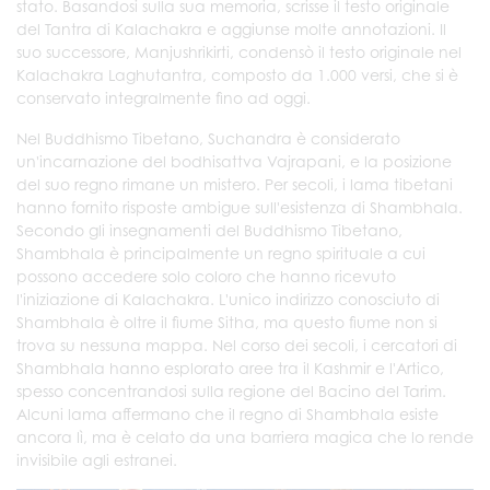
stato. Basandosi sulla sua memoria, scrisse il testo originale
del Tantra di Kalachakra e aggiunse molte annotazioni. Il
suo successore, Manjushrikirti, condensò il testo originale nel
Kalachakra Laghutantra, composto da 1.000 versi, che si è
conservato integralmente fino ad oggi.
Nel Buddhismo Tibetano, Suchandra è considerato
un'incarnazione del bodhisattva Vajrapani, e la posizione
del suo regno rimane un mistero. Per secoli, i lama tibetani
hanno fornito risposte ambigue sull'esistenza di Shambhala.
Secondo gli insegnamenti del Buddhismo Tibetano,
Shambhala è principalmente un regno spirituale a cui
possono accedere solo coloro che hanno ricevuto
l'iniziazione di Kalachakra. L'unico indirizzo conosciuto di
Shambhala è oltre il fiume Sitha, ma questo fiume non si
trova su nessuna mappa. Nel corso dei secoli, i cercatori di
Shambhala hanno esplorato aree tra il Kashmir e l'Artico,
spesso concentrandosi sulla regione del Bacino del Tarim.
Alcuni lama affermano che il regno di Shambhala esiste
ancora lì, ma è celato da una barriera magica che lo rende
invisibile agli estranei.