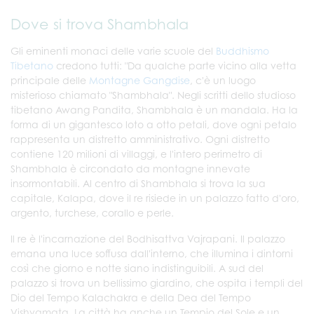
Dove si trova Shambhala
Gli eminenti monaci delle varie scuole del
Buddhismo
Tibetano
credono tutti: "Da qualche parte vicino alla vetta
principale delle
Montagne Gangdise
, c'è un luogo
misterioso chiamato "Shambhala". Negli scritti dello studioso
tibetano Awang Pandita, Shambhala è un mandala. Ha la
forma di un gigantesco loto a otto petali, dove ogni petalo
rappresenta un distretto amministrativo. Ogni distretto
contiene 120 milioni di villaggi, e l'intero perimetro di
Shambhala è circondato da montagne innevate
insormontabili. Al centro di Shambhala si trova la sua
capitale, Kalapa, dove il re risiede in un palazzo fatto d'oro,
argento, turchese, corallo e perle.
Il re è l'incarnazione del Bodhisattva Vajrapani. Il palazzo
emana una luce soffusa dall'interno, che illumina i dintorni
così che giorno e notte siano indistinguibili. A sud del
palazzo si trova un bellissimo giardino, che ospita i templi del
Dio del Tempo Kalachakra e della Dea del Tempo
Vishvamata. La città ha anche un Tempio del Sole e un