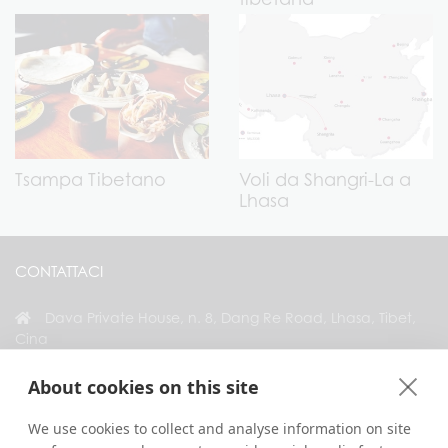
Tsampa Tibetano
Voli da Shangri-La a
Lhasa
CONTATTACI
Dava Private House, n. 8, Dang Re Road, Lhasa, Tibet,
Cina
+86 18583346229
About cookies on this site
inquiry@greattibettour.com
We use cookies to collect and analyse information on site