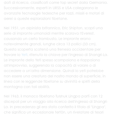
dati di ricerca, classificati come top secret dalla Germania.
Successivamente, esperti in URSS e USA collegarono le
avanzate tecnologie tedesche per razzi, missili e motori di
aerei a queste esplorazioni tibetane.
Nel 1951, un alpinista britannico, Eric Shipton, scoprì una
serie di impronte umanoidi mentre scalava l'Everest,
causando un certo trambusto. Le impronte erano
notevolmente grandi, lunghe circa 13 pollici (33 cm).
Questa scoperta scatenò una frenesia occidentale per
trovare lo
Yeti
, ritenuto la chiave per l'ingresso di Shangri-La.
Le impronte dello Yeti spesso scompaiono e riappaiono
all'improvviso, suggerendo la capacità di volare o di
accedere a un'altra dimensione. Quindi lo yeti potrebbe
non essere una creatura del nostro mondo di superficie, in
linea con le leggende tibetane su divinità e spiriti della
montagna con tali abilità.
Nel 1963, il monaco tibetano Tulshuk Lingpa partì con 12
discepoli per un viaggio alla ricerca dell'ingresso di Shangri-
La. In precedenza gli era stato conferito il titolo di "Lingpa",
che significa un eccezionale tertön, un rivelatore di tesori