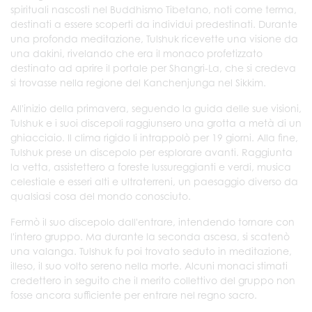
spirituali nascosti nel Buddhismo Tibetano, noti come terma,
destinati a essere scoperti da individui predestinati. Durante
una profonda meditazione, Tulshuk ricevette una visione da
una dakini, rivelando che era il monaco profetizzato
destinato ad aprire il portale per Shangri-La, che si credeva
si trovasse nella regione del Kanchenjunga nel Sikkim.
All'inizio della primavera, seguendo la guida delle sue visioni,
Tulshuk e i suoi discepoli raggiunsero una grotta a metà di un
ghiacciaio. Il clima rigido li intrappolò per 19 giorni. Alla fine,
Tulshuk prese un discepolo per esplorare avanti. Raggiunta
la vetta, assistettero a foreste lussureggianti e verdi, musica
celestiale e esseri alti e ultraterreni, un paesaggio diverso da
qualsiasi cosa del mondo conosciuto.
Fermò il suo discepolo dall'entrare, intendendo tornare con
l'intero gruppo. Ma durante la seconda ascesa, si scatenò
una valanga. Tulshuk fu poi trovato seduto in meditazione,
illeso, il suo volto sereno nella morte. Alcuni monaci stimati
credettero in seguito che il merito collettivo del gruppo non
fosse ancora sufficiente per entrare nel regno sacro.