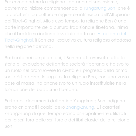
Per comprendere la religione tibetana nel suo insieme,
dovremmo iniziare comprendendo lo
Yungdrung Bon
, che è
la caratteristica culturale regionale intrinseca dell'Altopiano
del Tibet-Qinghai. Allo stesso tempo, la religione Bon è una
parte importante della cultura tradizionale tibetana. Prima
che il buddismo indiano fosse introdotto nell'
Altopiano del
Tibet-Qinghai
, il Bon era l'esclusiva cultura religiosa ortodossa
nella regione tibetana.
Radicato nei tempi antichi, il Bon ha attraversato tutta la
storia e l'evoluzione dell'antica società tibetana e ha svolto
un ruolo nel promuovere la civiltà e il progresso della prima
società tibetana. In seguito, la religione Bon, con una vasta
base di massa, ha anche svolto un ruolo insostituibile nella
formazione del buddismo tibetano.
Pertanto i documenti dell'antico Yungdrung Bon indigeno
erano chiamati i codici dello
Zhang-Zhung
. E i caratteri
Zhangzhung di quel tempo erano principalmente utilizzati
per la scrittura delle scritture e dei libri classici della religione
Bon.