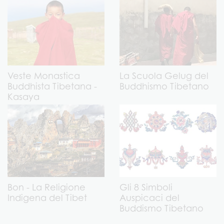
Veste Monastica
La Scuola Gelug del
Buddhista Tibetana -
Buddhismo Tibetano
Kasaya
Bon - La Religione
Gli 8 Simboli
Indigena del Tibet
Auspicaci del
Buddismo Tibetano