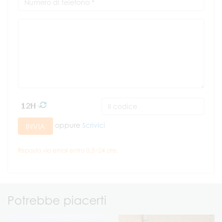
oppure
Scrivici
INVIA
Risposta via email entro 0,5~24 ore.
Potrebbe piacerti