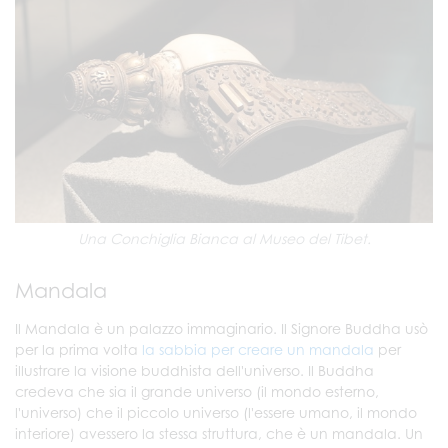
Una Conchiglia Bianca al Museo del Tibet.
Mandala
Il Mandala è un palazzo immaginario. Il Signore Buddha usò
per la prima volta
la sabbia per creare un mandala
per
illustrare la visione buddhista dell'universo. Il Buddha
credeva che sia il grande universo (il mondo esterno,
l'universo) che il piccolo universo (l'essere umano, il mondo
interiore) avessero la stessa struttura, che è un mandala. Un