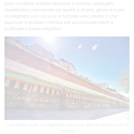
tubo contiene scritture tibetane o mantra. I pellegrini
dovrebbero camminare da destra a sinistra, girare le ruote
di preghiera una ad una, e ruotarle verso destra, il che
equivale a recitare i mantra per accumulare meriti e
purificare il karma negativo.
L'uso delle ruote di preghiera equivale alla recitazione di un
mantra.