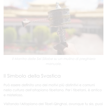
Il Mantra delle Sei Sillabe su un mulino di preghiera
manuale.
Il Simbolo della Svastica
Può essere definito uno dei motivi più distintivi e comuni
nella cultura dell'altopiano tibetano. Per i tibetani, è antico
e misterioso.
Visitando l'Altopiano del Tibet-Qinghai, ovunque tu sia, puoi