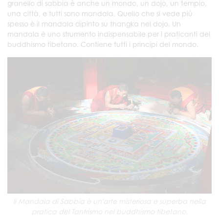
granello di sabbia è anche un mondo, un dojo, un tempio,
una città, e tutti sono mandala. Quello che si vede più
spesso è il mandala dipinto su thangka nel dojo. Un
mandala è uno strumento indispensabile per i praticanti del
buddhismo tibetano. Contiene tutti i principi del mondo.
Il Mandala di Sabbia è un'arte misteriosa e superba nella
pratica del Tantrismo nel buddhismo tibetano.