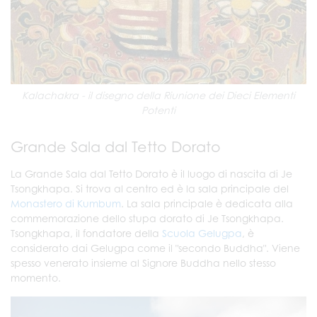
Kalachakra - il disegno della Riunione dei Dieci Elementi
Potenti
Grande Sala dal Tetto Dorato
La Grande Sala dal Tetto Dorato è il luogo di nascita di Je
Tsongkhapa. Si trova al centro ed è la sala principale del
Monastero di Kumbum
. La sala principale è dedicata alla
commemorazione dello stupa dorato di Je Tsongkhapa.
Tsongkhapa, il fondatore della
Scuola Gelugpa
, è
considerato dai Gelugpa come il "secondo Buddha". Viene
spesso venerato insieme al Signore Buddha nello stesso
momento.