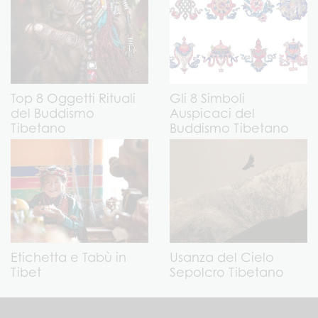
Top 8 Oggetti Rituali
Gli 8 Simboli
del Buddismo
Auspicaci del
Tibetano
Buddismo Tibetano
Etichetta e Tabù in
Usanza del Cielo
Tibet
Sepolcro Tibetano