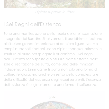
Dipinto rupestre in Tibet
I Sei Regni dell'Esistenza
Sono una manifestazione della teoria della reincarnazione
insegnata dal Buddha Shakyamuni. Il buddhismo tibetano
attribuisce grande importanza al pensiero figurativo. Molti
templi buddhisti tibetani usano dipinti thangka, affreschi e
sculture di burro per spiegare il buddhismo. I Sei Regni
dell'Esistenza sono spesso dipinti sulle pareti esterne delle
sale di recitazione dei sutra, come una delle immagini
indispensabili. L'immagine ti porta non solo una forma di
cultura religiosa, ma anche un senso della complessità e
della difficoltà dell'esistenza degli esseri senzienti. L'essenza
dell'esistenza è originariamente una forma di sofferenza.