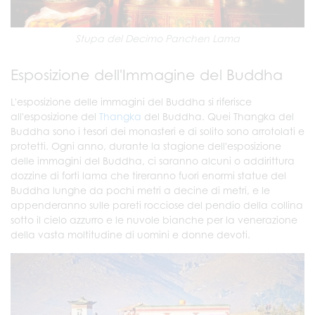
Stupa del Decimo Panchen Lama
Esposizione dell'Immagine del Buddha
L'esposizione delle immagini del Buddha si riferisce
all'esposizione del
Thangka
del Buddha. Quei Thangka del
Buddha sono i tesori dei monasteri e di solito sono arrotolati e
protetti. Ogni anno, durante la stagione dell'esposizione
delle immagini del Buddha, ci saranno alcuni o addirittura
dozzine di forti lama che tireranno fuori enormi statue del
Buddha lunghe da pochi metri a decine di metri, e le
appenderanno sulle pareti rocciose del pendio della collina
sotto il cielo azzurro e le nuvole bianche per la venerazione
della vasta moltitudine di uomini e donne devoti.