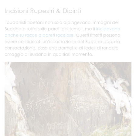
Incisioni Rupestri & Dipinti
I buddhisti tibetani non solo dipingevano immagini del
Buddha o sutra sulle pareti dei templi, ma li
incidevano
anche su rocce o pareti rocciose
. Questi ritratti possono
essere considerati un'incarnazione del Buddha dopo la
consacrazione, cosa che permette ai fedeli di rendere
omaggio al Buddha in qualsiasi momento.