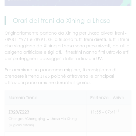
Orari dei treni da Xining a Lhasa
Originariamente partono da Xining per Lhasa diversi treni -
Z8981, Y971 e Z8991. Gli altri sono tutti treni diretti. Tutti i treni
che viaggiano da Xining a Lhasa sono pressurizzati, dotati di
ossigeno artificiale e sigillati. I finestrini hanno filtri ultravioletti
per proteggere i passeggeri dalle radiazioni UV.
Per ammirare un panorama migliore, ti consigliamo di
prendere il treno Z165 poiché attraversa le principali
attrazioni panoramiche durante il giorno.
Numero Treno
Partenza - Arrivo
+1
Z323/Z223
11:55 - 07:41
Chengdu/Chongqing → Lhasa via Xining
(A giorni alterni)