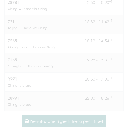
+1
Z8981
12:50 - 10:20
Xining → Lhasa via Xining
+1
Z21
15:32 - 11:42
Beijing → Lhasa via Xining
+1
Z265
18:19 - 14:54
Guangzhou → Lhasa via Xining
+1
Z165
19:28 - 15:30
Shanghai → Lhasa via Xining
+1
Y971
20:50 - 17:06
Xining → Lhasa
+1
Z8991
22:00 - 18:26
Xining → Lhasa
Prenotazione Biglietti Treno per il Tibet