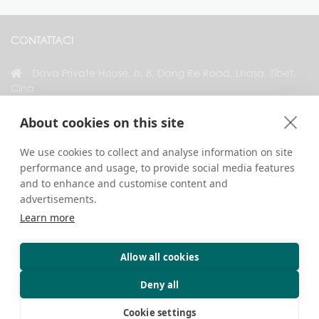
CONTATTACI
Dava Private House, n. 8, Dang Re Road, Lhasa, Tibet,
Cina
+86 18583346229
About cookies on this site
inquiry@greattibettour.com
We use cookies to collect and analyse information on site
performance and usage, to provide social media features
COLLEGATI CON NOI
and to enhance and customise content and
advertisements.
Learn more
Allow all cookies
Copyright © 2026. Tutti i diritti riservati.
Privacy
Contattaci
Consigli di viaggio
Deny all
Cookie settings