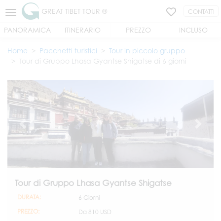
GREAT TIBET TOUR ®
CONTATTI
PANORAMICA
ITINERARIO
PREZZO
INCLUSO
Home
Pacchetti turistici
Tour in piccolo gruppo
Tour di Gruppo Lhasa Gyantse Shigatse di 6 giorni
Tour di Gruppo Lhasa Gyantse Shigatse
DURATA:
6 Giorni
PREZZO:
Da
810 USD