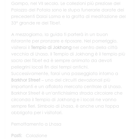
Gampo, nel VII secolo. Le collezioni più preziose del
Palazzo del Potala sono le stupa funerarie dorate dei
precedenti Dalai Lama e la grotta di meditazione del
33° grande re del Tibet.
A mezzogiorno, la guida ti porterà in un buon
ristorante per pranzare e riposare. Nel pomeriggio,
visiterai il
Tempio di Jokhang
nel centro della città
vecchia di Lhasa. Il Tempio di Jokhang è il tempio più
sacro del Tibet ed è sempre animato da devoti
pellegrini locali fin dai tempi antichi.
Successivamente, farai una passeggiata intorno a
Barkhor Street
– uno dei circuiti devozionali più
importanti e un affollato mercato centrale di Lhasa.
Barkhor Street è un'antichissima strada circolare che
circonda il Tempio di Jokhang e i locali ne vanno
sempre fieri. Simbolo di Lhasa, è anche una tappa
obbligata per i visitatori.
Pernottamento a Lhasa
Pasti:
Colazione