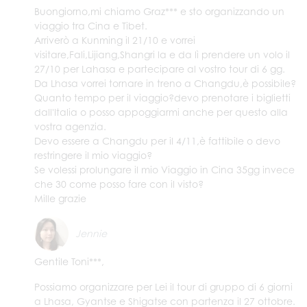
Buongiorno,mi chiamo Graz*** e sto organizzando un
viaggio tra Cina e Tibet.
Arriverò a Kunming il 21/10 e vorrei
visitare,Fali,Lijiang,Shangri la e da lì prendere un volo il
27/10 per Lahasa e partecipare al vostro tour di 6 gg.
Da Lhasa vorrei tornare in treno a Changdu,è possibile?
Quanto tempo per il viaggio?devo prenotare i biglietti
dall'Italia o posso appoggiarmi anche per questo alla
vostra agenzia.
Devo essere a Changdu per il 4/11,è fattibile o devo
restringere il mio viaggio?
Se volessi prolungare il mio Viaggio in Cina 35gg invece
che 30 come posso fare con il visto?
Mille grazie
Jennie
Gentile Toni***,
Possiamo organizzare per Lei il tour di gruppo di 6 giorni
a Lhasa, Gyantse e Shigatse con partenza il 27 ottobre.