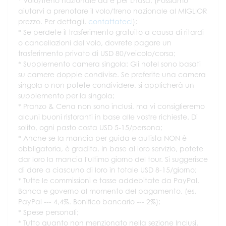
* Volo/treno nazionale da e per Lhasa; (Possiamo
aiutarvi a prenotare il volo/treno nazionale al MIGLIOR
prezzo. Per dettagli,
contattateci
);
* Se perdete il trasferimento gratuito a causa di ritardi
o cancellazioni del volo, dovrete pagare un
trasferimento privato di USD 80/veicolo/corsa;
* Supplemento camera singola: Gli hotel sono basati
su camere doppie condivise. Se preferite una camera
singola o non potete condividere, si applicherà un
supplemento per la singola;
* Pranzo & Cena non sono inclusi, ma vi consiglieremo
alcuni buoni ristoranti in base alle vostre richieste. Di
solito, ogni pasto costa USD 5-15/persona;
* Anche se la mancia per guida e autista NON è
obbligatoria, è gradita. In base al loro servizio, potete
dar loro la mancia l'ultimo giorno del tour. Si suggerisce
di dare a ciascuno di loro in totale USD 8-15/giorno;
* Tutte le commissioni e tasse addebitate da PayPal,
Banca e governo al momento del pagamento. (es.
PayPal --- 4,4%. Bonifico bancario --- 2%);
* Spese personali;
* Tutto quanto non menzionato nella sezione Inclusi.