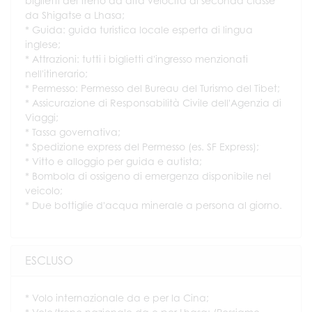
biglietti del treno ad alta velocità di seconda classe
da Shigatse a Lhasa;
* Guida: guida turistica locale esperta di lingua
inglese;
* Attrazioni: tutti i biglietti d'ingresso menzionati
nell'itinerario;
* Permesso: Permesso del Bureau del Turismo del Tibet;
* Assicurazione di Responsabilità Civile dell'Agenzia di
Viaggi;
* Tassa governativa;
* Spedizione express del Permesso (es. SF Express);
* Vitto e alloggio per guida e autista;
* Bombola di ossigeno di emergenza disponibile nel
veicolo;
* Due bottiglie d'acqua minerale a persona al giorno.
ESCLUSO
* Volo internazionale da e per la Cina;