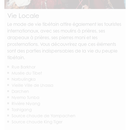
Vie Locale
Le mode de vie tibétain attire également les touristes
internationaux, avec ses moulins à prières, ses
drapeaux à prières, ses pierres mani et les
prosternations. Vous découvrirez que ces éléments
sont des parties indispensables de la vie du peuple
tibétain.
Rue Barkhor
Musée du Tibet
Norbulingka
Vieille Ville de Lhassa
Darchen
Nyemo Tunba
Rivière Niyang
Tashigang
Source chaude de Yampachen
Source chaude King Tiger