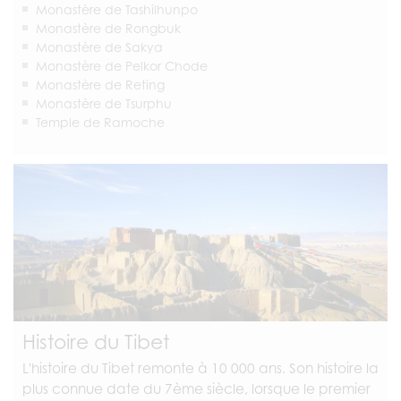
Monastère de Tashilhunpo
Monastère de Rongbuk
Monastère de Sakya
Monastère de Pelkor Chode
Monastère de Reting
Monastère de Tsurphu
Temple de Ramoche
Histoire du Tibet
L'histoire du Tibet remonte à 10 000 ans. Son histoire la
plus connue date du 7ème siècle, lorsque le premier