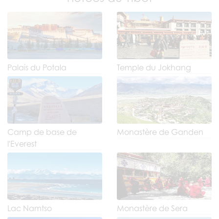
Palais du Potala
Temple du Jokhang
Camp de base de
Monastère de Ganden
l'Everest
Lac Namtso
Monastère de Sera