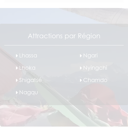
Attractions par Région
Lhassa
Ngari
Lhoka
Nyingchi
Shigatsé
Chamdo
Nagqu