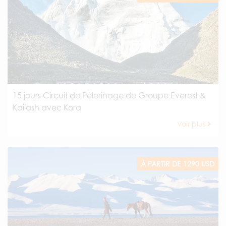
15 jours Circuit de Pèlerinage de Groupe Everest &
Kailash avec Kora
Voir plus
À PARTIR DE 1290 USD