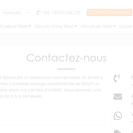
+86 18583346229
CONTACTEZ-NOUS
its Népal Tibet
Circuits Chine Tibet
Circuits en train
Guide
Contactez-nous
le formulaire ci-dessous ou nous envoyer un email à
. Nos conseillers voyage expérimentés se feront un
raire selon vos centres d’intérêt. Vous recevrez une
i de 0,5 à 24 heures.