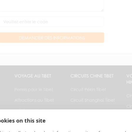
DEMANDER DES INFORMATIONS
VOYAGE AU TIBET
CIRCUITS CHINE TIBET
VO
HI
Permis pour le Tibet
Circuit Pékin Tibet
Ci
Attractions au Tibet
Circuit Shanghai Tibet
Ci
Météo au Tibet
Circuit Chengdu Tibet
Ci
okies on this site
Hôtels au Tibet
Circuit Xi’an Tibet
Ci
FAQ
Circuit Xining Tibet