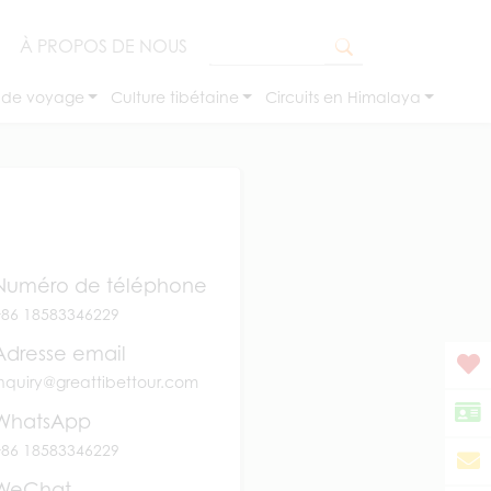
À PROPOS DE NOUS
 de voyage
Culture tibétaine
Circuits en Himalaya
Numéro de téléphone
+86 18583346229
Adresse email
inquiry@greattibettour.com
WhatsApp
+86 18583346229
WeChat