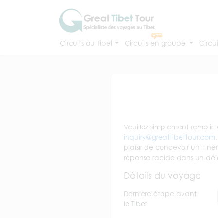
Circuits au Tibet
Circuits en groupe
Circu
Veuillez simplement remplir 
inquiry@greattibettour.com
plaisir de concevoir un itiné
réponse rapide dans un déla
Détails du voyage
Dernière étape avant
le Tibet