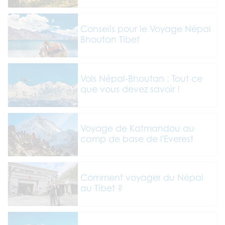
Conseils pour le Voyage Népal
Bhoutan Tibet
Vols Népal-Bhoutan : Tout ce
que vous devez savoir !
Voyage de Katmandou au
camp de base de l'Everest
Comment voyager du Népal
au Tibet ?