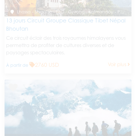
Lhassa - Shigatsé - EBC - Gyirong - Katmandou - Paro - Punakha - Paro
13 jours Circuit Groupe Classique Tibet Népal
Bhoutan
Ce circuit éclair des trois royaumes himalayens vous
permettra de profiter de cultures diverses et de
paysages spectaculaires.
2760 USD
Voir plus
À partir de