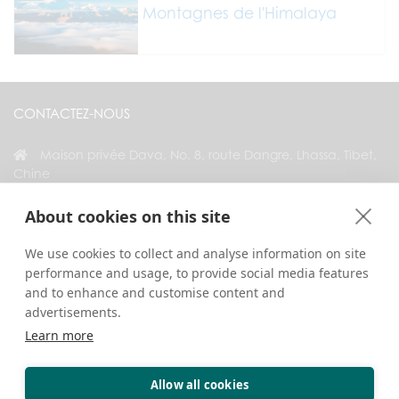
Montagnes de l'Himalaya
CONTACTEZ-NOUS
Maison privée Dava, No. 8, route Dangre, Lhassa, Tibet,
Chine
+86 18583346229
About cookies on this site
inquiry@greattibettour.com
We use cookies to collect and analyse information on site
performance and usage, to provide social media features
RESTEZ CONNECTÉ AVEC NOUS
and to enhance and customise content and
advertisements.
Learn more
Allow all cookies
Droits d’auteur © 2026. Tous droits réservés.