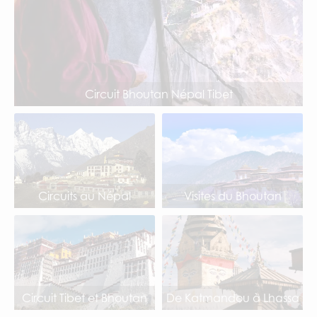
Circuit Bhoutan Népal Tibet
Circuits au Népal
Visites du Bhoutan
Circuit Tibet et Bhoutan
De Katmandou à Lhassa