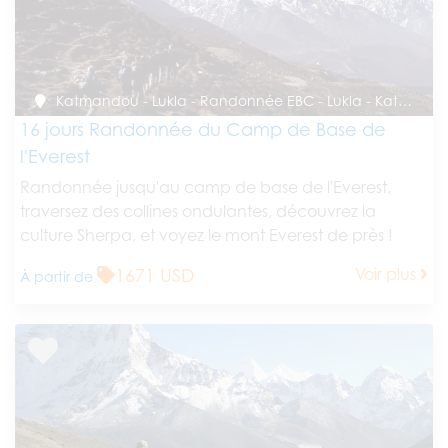
Katmandou - Lukla - Randonnée EBC - Lukla - Katmandou
16 jours Randonnée du Camp de Base de
l'Everest
Randonnée jusqu'au camp de base de l'Everest,
traversez des collines ondulantes, découvrez la
culture Sherpa, et voyez le mont Everest de près !
1671 USD
Voir plus
À partir de