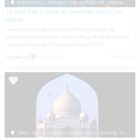
Katmandou - Pokhara - Trek du Poon Hill - Pokhara - Chitwan - Katmandou
12 jours Trek culturel et aventure douce au
Népal
Aventure au cœur d'une culture exotique, de
paysages majestueux, avec rafting et safari dans la
nature. Le trek du Poonhill est le point fort.
1310 USD
Voir plus
À partir de
Delhi - Agra - Varanasi - Katmandou - Gyirong - Shigatse - Lhassa