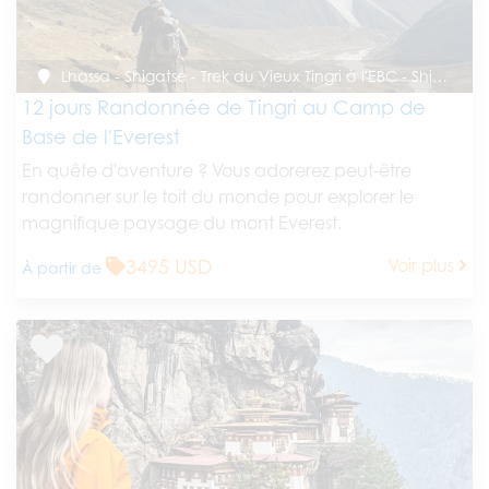
Lhassa - Shigatse - Trek du Vieux Tingri à l'EBC - Shigatse - Lhassa
12 jours Randonnée de Tingri au Camp de
Base de l'Everest
En quête d'aventure ? Vous adorerez peut-être
randonner sur le toit du monde pour explorer le
magnifique paysage du mont Everest.
3495 USD
Voir plus
À partir de