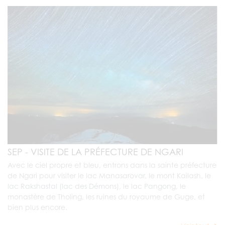
SEP - VISITE DE LA PRÉFECTURE DE NGARI
Avec le ciel propre et bleu, entrons dans la sainte préfecture
de Ngari pour visiter le lac Manasarovar, le mont Kailash, le
lac Rakshastal (lac des Démons), le lac Pangong, le
monastère de Tholing, les ruines du royaume de Guge, et
bien plus encore.