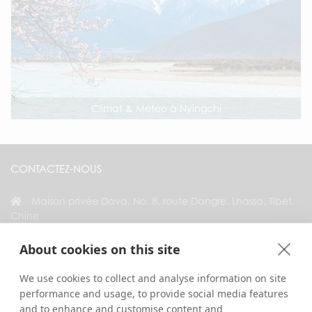
Climat & Météo à Nyingchi
CONTACTEZ-NOUS
Maison privée Dava, No. 8, route Dangre, Lhassa, Tibet,
Chine
+86 18583346229
About cookies on this site
inquiry@greattibettour.com
We use cookies to collect and analyse information on site
performance and usage, to provide social media features
RESTEZ CONNECTÉ AVEC NOUS
and to enhance and customise content and