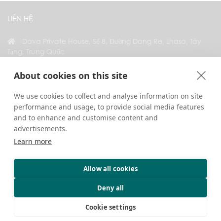
LIÊN HỆ
Dava Private House, Số 8, Đường Dang Re, Lhasa, Tây
Tạng, Trung Quốc
+86 18583346229
About cookies on this site
inquiry@greattibettour.com
We use cookies to collect and analyse information on site
performance and usage, to provide social media features
KẾT NỐI VỚI CHÚNG TÔI
and to enhance and customise content and
advertisements.
Learn more
Allow all cookies
Bản quyền © 2026. Bảo lưu mọi quyền.
Quyền riêng tư
Liên hệ
Mẹo du lịch
Deny all
Cookie settings