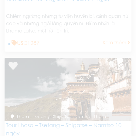
Chiêm ngưỡng những tu viện huyền bí, cảnh quan núi
cao và những ngôi làng quyến rũ. Điểm nhấn là
Lhamo Latso, một hồ tiên tri.
USD1287
Xem thêm
Từ
Lhasa - Tsetang - Shigatse - Namtso - Lhasa
Tour Lhasa – Tsetang – Shigatse – Namtso 10
ngày