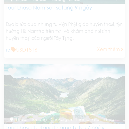
Tour Lhasa Namtso Tsetang 9 ngày
Dạo bước qua những tu viện Phật giáo huyền thoại, tận
hưởng Hồ Namtso trên trời, và khám phá nơi sinh
huyền thoại của người Tây Tạng.
USD1816
Xem thêm
Từ
Lhasa - Tsetang - Chökorgye - Lhamo Latso - Lhasa
Tour Lhasa Tsetang Lhamo Latso 7 ngày