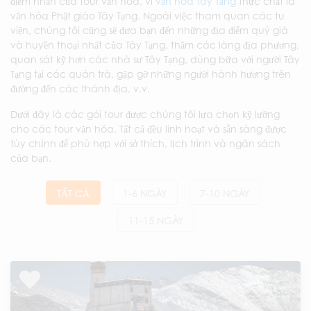
điểm nhấn của tour văn hóa, vì
văn hóa Tây Tạng
thực chất là
văn hóa Phật giáo Tây Tạng. Ngoài việc tham quan các tu
viện, chúng tôi cũng sẽ đưa bạn đến những địa điểm quý giá
và huyền thoại nhất của Tây Tạng, thăm các làng địa phương,
quan sát kỹ hơn các nhà sư Tây Tạng, dùng bữa với người Tây
Tạng tại các quán trà, gặp gỡ những người hành hương trên
đường đến các thánh địa, v.v.
Dưới đây là các gói tour được chúng tôi lựa chọn kỹ lưỡng
cho các tour văn hóa. Tất cả đều linh hoạt và sẵn sàng được
tùy chỉnh để phù hợp với sở thích, lịch trình và ngân sách
của bạn.
TẤT CẢ
1-6 NGÀY
7-10 NGÀY
11-15 NGÀY