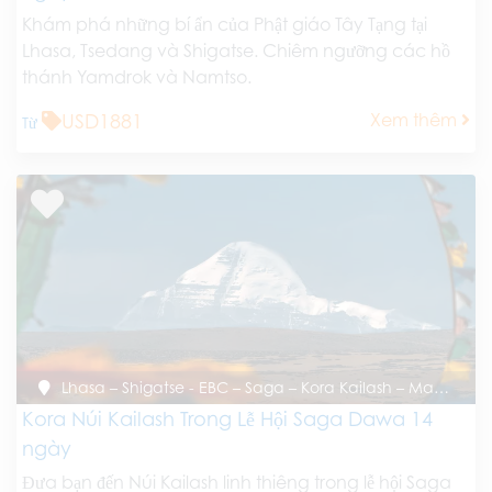
Khám phá những bí ẩn của Phật giáo Tây Tạng tại
Lhasa, Tsedang và Shigatse. Chiêm ngưỡng các hồ
thánh Yamdrok và Namtso.
USD1881
Xem thêm
Từ
Lhasa – Shigatse - EBC – Saga – Kora Kailash – Manasarovar - Saga – Shigatse – Lhasa
Kora Núi Kailash Trong Lễ Hội Saga Dawa 14
ngày
Đưa bạn đến Núi Kailash linh thiêng trong lễ hội Saga