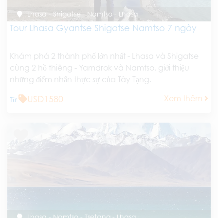
Lhasa - Shigatse - Namtso - Lhasa
Tour Lhasa Gyantse Shigatse Namtso 7 ngày
Khám phá 2 thành phố lớn nhất - Lhasa và Shigatse
cùng 2 hồ thiêng - Yamdrok và Namtso, giới thiệu
những điểm nhấn thực sự của Tây Tạng.
USD1580
Xem thêm
Từ
Lhasa - Namtso - Tsetang - Lhasa