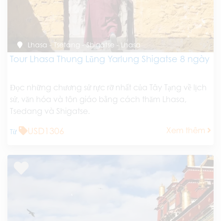
Lhasa - Tsetang - Shigatse - Lhasa
Tour Lhasa Thung Lũng Yarlung Shigatse 8 ngày
Đọc những chương sử rực rỡ nhất của Tây Tạng về lịch
sử, văn hóa và tôn giáo bằng cách thăm Lhasa,
Tsedang và Shigatse.
USD1306
Xem thêm
Từ