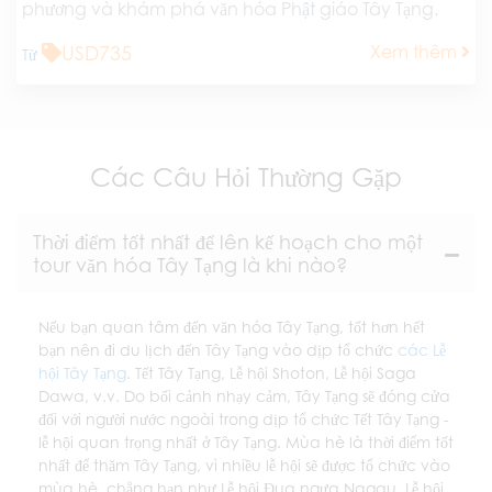
phương và khám phá văn hóa Phật giáo Tây Tạng.
USD735
Xem thêm
Từ
Các Câu Hỏi Thường Gặp
Thời điểm tốt nhất để lên kế hoạch cho một
tour văn hóa Tây Tạng là khi nào?
Nếu bạn quan tâm đến văn hóa Tây Tạng, tốt hơn hết
bạn nên đi du lịch đến Tây Tạng vào dịp tổ chức
các Lễ
hội Tây Tạng
. Tết Tây Tạng, Lễ hội Shoton, Lễ hội Saga
Dawa, v.v. Do bối cảnh nhạy cảm, Tây Tạng sẽ đóng cửa
đối với người nước ngoài trong dịp tổ chức Tết Tây Tạng -
lễ hội quan trọng nhất ở Tây Tạng. Mùa hè là thời điểm tốt
nhất để thăm Tây Tạng, vì nhiều lễ hội sẽ được tổ chức vào
mùa hè, chẳng hạn như Lễ hội Đua ngựa Nagqu, Lễ hội