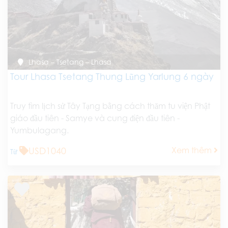
Lhasa – Tsetang – Lhasa
Tour Lhasa Tsetang Thung Lũng Yarlung 6 ngày
Truy tìm lịch sử Tây Tạng bằng cách thăm tu viện Phật
giáo đầu tiên - Samye và cung điện đầu tiên -
Yumbulagang.
USD1040
Xem thêm
Từ