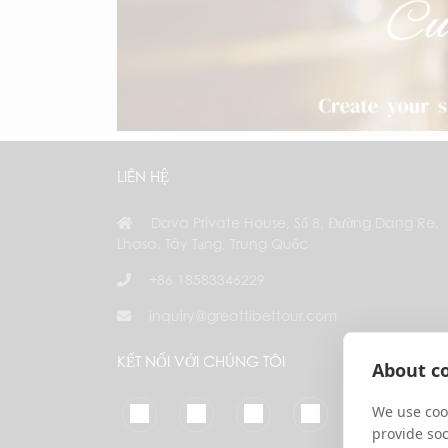
LIÊN HỆ
Dava Private House, Số 8, Đường Dang Re,
Lhasa, Tây Tạng, Trung Quốc
+86 18583346229
inquiry@greattibettour.com
KẾT NỐI VỚI CHÚNG TÔI
About co
We use cook
provide so