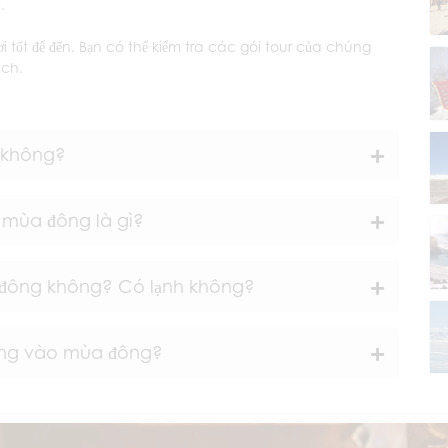
.
 tốt để đến. Bạn có thể kiểm tra các gói tour của chúng
ịch.
 không?
o mùa đông là gì?
a đông không? Có lạnh không?
 Tạng vào mùa đông?