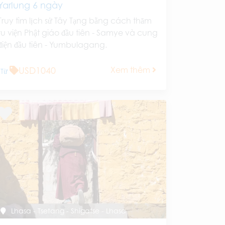
Yarlung 6 ngày
Truy tìm lịch sử Tây Tạng bằng cách thăm
tu viện Phật giáo đầu tiên - Samye và cung
điện đầu tiên - Yumbulagang.
USD1040
Xem thêm
Từ
Lhasa - Tsetang - Shigatse - Lhasa