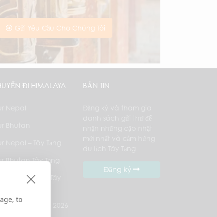
Gửi Yêu Cầu Cho Chúng Tôi
UYẾN ĐI HIMALAYA
BẢN TIN
ur Nepal
Đăng ký và tham gia
danh sách gửi thư để
ur Bhutan
nhận những cập nhật
mới nhất và cảm hứng
ur Nepal – Tây Tạng
du lịch Tây Tạng
ur Bhutan Tây Tạng
Đăng ký
utan – Nepal – Tây
ng
age, to
nh trình Kailash 2026