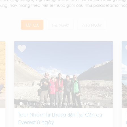
ọng, hãy mang theo một số thuốc giảm đau như paracetamol hoặc a
TẤT CẢ
1-6 NGÀY
7-10 NGÀY
Lhasa - Gyantse - Shigatse - Trại Căn cứ Everest - Shigatse – Lhasa
Tour Nhóm từ Lhasa đến Trại Căn cứ
Everest 8 ngày