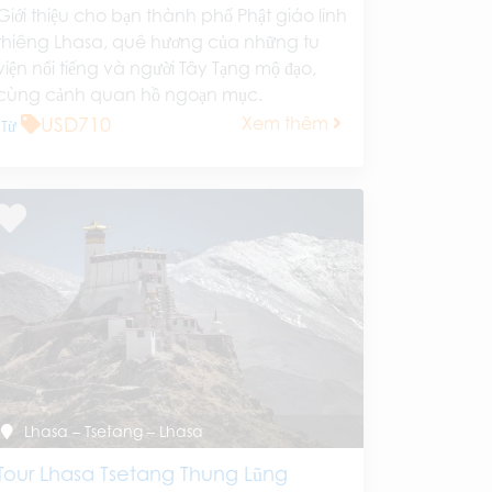
Giới thiệu cho bạn thành phố Phật giáo linh
thiêng Lhasa, quê hương của những tu
viện nổi tiếng và người Tây Tạng mộ đạo,
cùng cảnh quan hồ ngoạn mục.
USD710
Xem thêm
Từ
Lhasa – Tsetang – Lhasa
Tour Lhasa Tsetang Thung Lũng