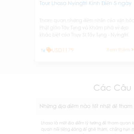
Tour Lhasa Nyingtri Kinh Điển 5 ngày
Tham quan những điểm nhấn của văn hó
Phật giáo Tây Tạng và Khám phá vẻ đẹp
khác biệt của Thụy Sĩ Tây Tạng - Nyingtri.
USD1179
Xem thêm
Từ
Các Câu 
Những địa điểm nào tốt nhất để th
Lhasa là một địa điểm lý tưởng để tham quan 
quan nổi tiếng đáng để ghé thăm, chẳng hạn 