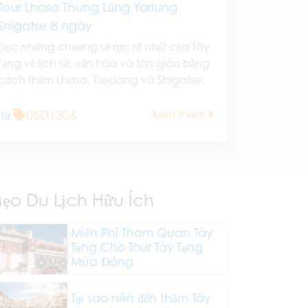
Tour Lhasa Thung Lũng Yarlung
Shigatse 8 ngày
Đọc những chương sử rực rỡ nhất của Tây
Tạng về lịch sử, văn hóa và tôn giáo bằng
cách thăm Lhasa, Tsedang và Shigatse.
USD1306
Xem thêm
Từ
ẹo Du Lịch Hữu Ích
Miễn Phí Tham Quan Tây
Tạng Cho Tour Tây Tạng
Mùa Đông
Tại sao nên đến thăm Tây