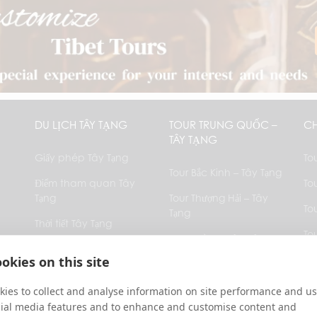
DU LỊCH TÂY TẠNG
TOUR TRUNG QUỐC –
CH
TÂY TẠNG
Giấy phép Tây Tạng
To
Tour Bắc Kinh – Tây Tạng
Điểm tham quan Tây
To
Tạng
Tour Thượng Hải – Tây
To
Tạng
Thời tiết Tây Tạng
To
Tour Thành Đô – Tây
Khách sạn Tây Tạng
Tạng
Bh
okies on this site
Câu hỏi thường gặp
Tạ
Tour Tây An – Tây Tạng
ies to collect and analyse information on site performance and us
Bản đồ Tây Tạng
Hà
Tour Tân Dĩnh – Tây
cial media features and to enhance and customise content and