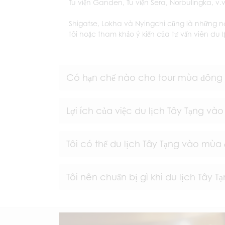
Tu viện Ganden, Tu viện Sera, Norbulingka, v.v
Shigatse, Lokha và Nyingchi cũng là những nơi
tôi hoặc tham khảo ý kiến ​​của tư vấn viên du l
Có hạn chế nào cho tour mùa đông
Lợi ích của việc du lịch Tây Tạng và
Tôi có thể du lịch Tây Tạng vào mù
Tôi nên chuẩn bị gì khi du lịch Tây