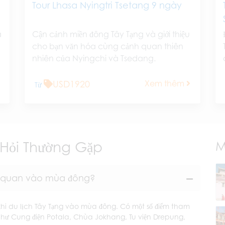
Tour Lhasa Nyingtri Tsetang 9 ngày
a
Cận cảnh miền đông Tây Tạng và giới thiệu
cho bạn văn hóa cùng cảnh quan thiên
nhiên của Nyingchi và Tsedang.
USD1920
Xem thêm
Từ
Hỏi Thường Gặp
M
am quan vào mùa đông?
khi du lịch Tây Tạng vào mùa đông. Có một số điểm tham
như Cung điện Potala, Chùa Jokhang, Tu viện Drepung,