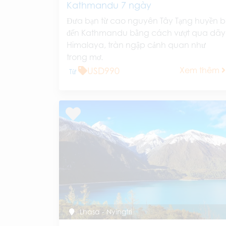
Kathmandu 7 ngày
Đưa bạn từ cao nguyên Tây Tạng huyền b
đến Kathmandu bằng cách vượt qua dãy
Himalaya, tràn ngập cảnh quan như
trong mơ.
USD990
Xem thêm
Từ
Lhasa - Nyingtri