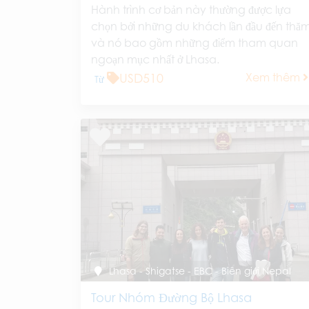
Hành trình cơ bản này thường được lựa
chọn bởi những du khách lần đầu đến thă
và nó bao gồm những điểm tham quan
ngoạn mục nhất ở Lhasa.
USD510
Xem thêm
Từ
Lhasa - Shigatse - EBC - Biên giới Nepal
Tour Nhóm Đường Bộ Lhasa