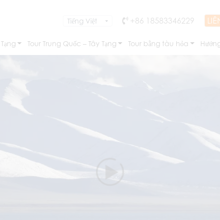
+86 18583346229
LIÊ
 Tạng
Tour Trung Quốc – Tây Tạng
Tour bằng tàu hỏa
Hướng