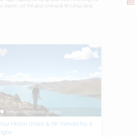
spirin, có thể giúp chống lại tê cóng cũng
Lhasa - Yamdrotso - Lhasa
Tour Nhóm Lhasa & Hồ Yamdrotso 5
ngày