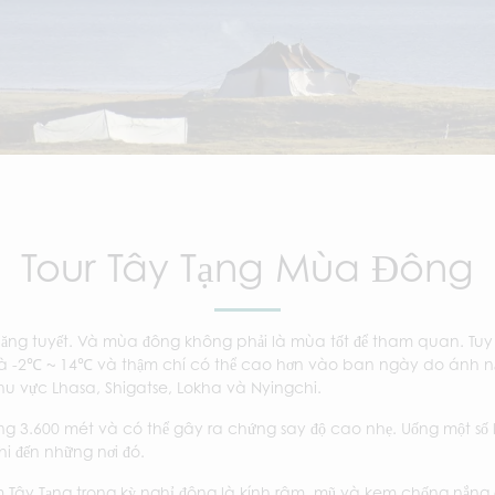
Tour Tây Tạng Mùa Đông
băng tuyết. Và mùa đông không phải là mùa tốt để tham quan. Tu
 là -2℃ ~ 14℃ và thậm chí có thể cao hơn vào ban ngày do ánh n
 khu vực Lhasa, Shigatse, Lokha và Nyingchi.
ng 3.600 mét và có thể gây ra chứng say độ cao nhẹ. Uống một số 
i đến những nơi đó.
m Tây Tạng trong kỳ nghỉ đông là kính râm, mũ và kem chống nắ