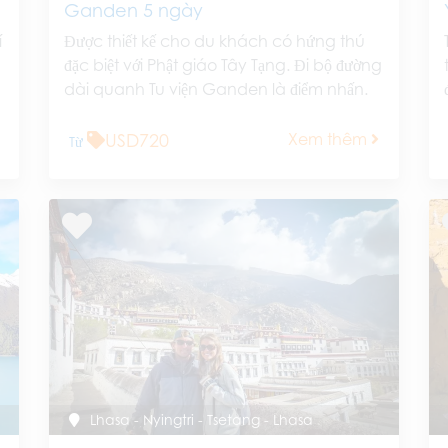
Ganden 5 ngày
í
Được thiết kế cho du khách có hứng thú
đặc biệt với Phật giáo Tây Tạng. Đi bộ đường
dài quanh Tu viện Ganden là điểm nhấn.
USD720
Xem thêm
Từ
Lhasa - Nyingtri - Tsetang - Lhasa