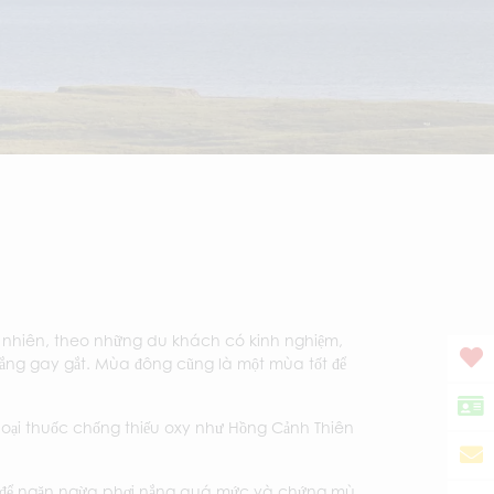
y nhiên, theo những du khách có kinh nghiệm,
ắng gay gắt. Mùa đông cũng là một mùa tốt để
loại thuốc chống thiếu oxy như Hồng Cảnh Thiên
ng để ngăn ngừa phơi nắng quá mức và chứng mù