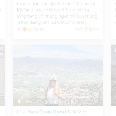
Tham quan các địa điểm du lịch chính ở
m
Tây Tạng, sau đó là các hồ linh thiêng,
sông băng và những ngọn núi tuyết hùng
vĩ trên đường đến Trại Căn cứ Everest.
USD930
Xem thêm
Từ
Lhasa - Tu viện Ganden - Lhasa
Tour Theo Đoàn Lhasa & Tu Viện