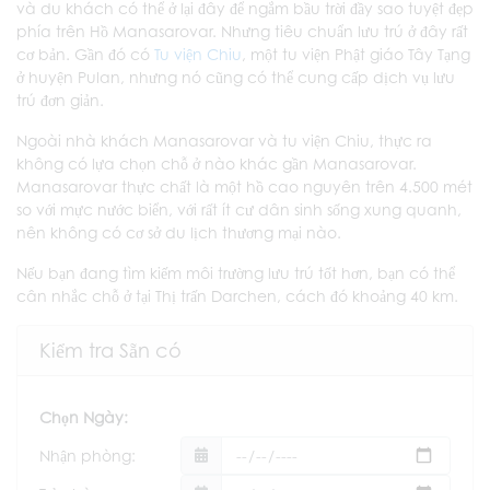
và du khách có thể ở lại đây để ngắm bầu trời đầy sao tuyệt đẹp
phía trên Hồ Manasarovar. Nhưng tiêu chuẩn lưu trú ở đây rất
cơ bản. Gần đó có
Tu viện Chiu
, một tu viện Phật giáo Tây Tạng
ở huyện Pulan, nhưng nó cũng có thể cung cấp dịch vụ lưu
trú đơn giản.
Ngoài nhà khách Manasarovar và tu viện Chiu, thực ra
không có lựa chọn chỗ ở nào khác gần Manasarovar.
Manasarovar thực chất là một hồ cao nguyên trên 4.500 mét
so với mực nước biển, với rất ít cư dân sinh sống xung quanh,
nên không có cơ sở du lịch thương mại nào.
Nếu bạn đang tìm kiếm môi trường lưu trú tốt hơn, bạn có thể
cân nhắc chỗ ở tại Thị trấn Darchen, cách đó khoảng 40 km.
Kiểm tra Sẵn có
Chọn Ngày:
Nhận phòng: