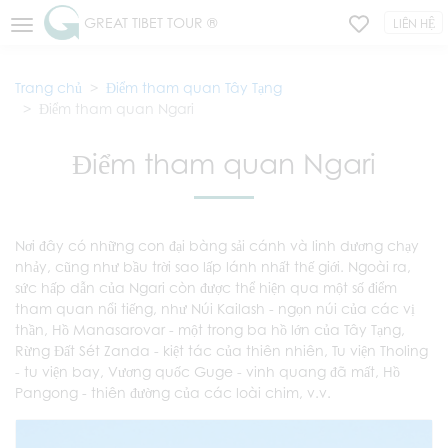
GREAT TIBET TOUR ®
LIÊN HỆ
Trang chủ
Điểm tham quan Tây Tạng
Điểm tham quan Ngari
Điểm tham quan Ngari
Nơi đây có những con đại bàng sải cánh và linh dương chạy
nhảy, cũng như bầu trời sao lấp lánh nhất thế giới. Ngoài ra,
sức hấp dẫn của Ngari còn được thể hiện qua một số điểm
tham quan nổi tiếng, như Núi Kailash - ngọn núi của các vị
thần, Hồ Manasarovar - một trong ba hồ lớn của Tây Tạng,
Rừng Đất Sét Zanda - kiệt tác của thiên nhiên, Tu viện Tholing
- tu viện bay, Vương quốc Guge - vinh quang đã mất, Hồ
Pangong - thiên đường của các loài chim, v.v.