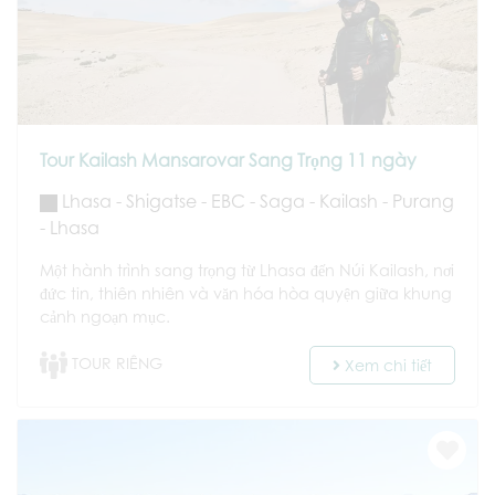
Tour Kailash Mansarovar Sang Trọng 11 ngày
Lhasa - Shigatse - EBC - Saga - Kailash - Purang
- Lhasa
Một hành trình sang trọng từ Lhasa đến Núi Kailash, nơi
đức tin, thiên nhiên và văn hóa hòa quyện giữa khung
cảnh ngoạn mục.
TOUR RIÊNG
Xem chi tiết