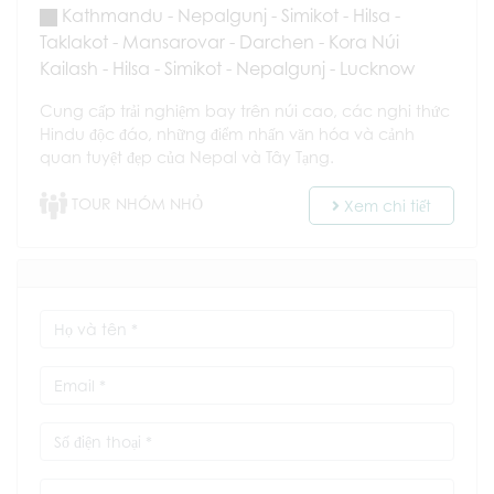
Kathmandu - Nepalgunj - Simikot - Hilsa -
Taklakot - Mansarovar - Darchen - Kora Núi
Kailash - Hilsa - Simikot - Nepalgunj - Lucknow
Cung cấp trải nghiệm bay trên núi cao, các nghi thức
Hindu độc đáo, những điểm nhấn văn hóa và cảnh
quan tuyệt đẹp của Nepal và Tây Tạng.
TOUR NHÓM NHỎ
Xem chi tiết