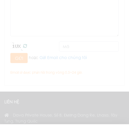
hoặc
Gửi Email cho chúng tôi
GỬI
Email sẽ được phản hồi trong vòng 0.5~24 giờ.
LIÊN HỆ
Dava Private House, Số 8, Đường Dang Re, Lhasa, Tây
Tạng, Trung Quốc