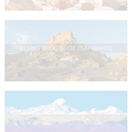
VƯƠNG QUỐC GUGE (TSAPARANG)
RỪNG ĐẤT ZANDA