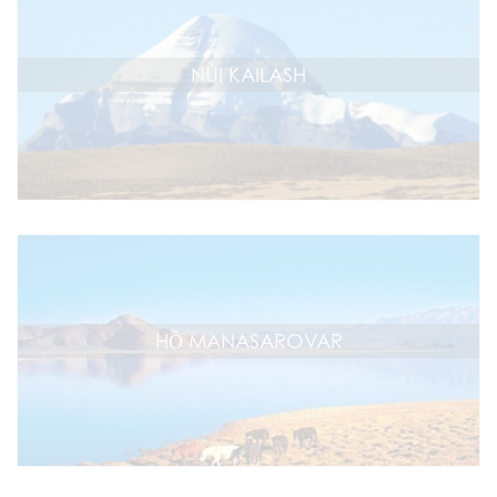
NÚI KAILASH
HỒ MANASAROVAR