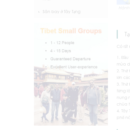
Hành 
Sân bay ở Tây Tạng
T
Có rất
Đầu 
mùa du
Thứ 
lớn củ
Thứ 
từng l
nung n
chùa t
Tây 
phố nà