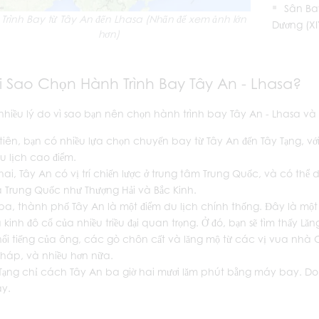
Sân Ba
Trình Bay từ Tây An đến Lhasa (Nhấn để xem ảnh lớn
Dương (XI
hơn)
ại Sao Chọn Hành Trình Bay Tây An - Lhasa?
 nhiều lý do vì sao bạn nên chọn hành trình bay Tây An - Lhasa và
tiên, bạn có nhiều lựa chọn chuyến bay từ Tây An đến Tây Tạng, vớ
 lịch cao điểm.
hai, Tây An có vị trí chiến lược ở trung tâm Trung Quốc, và có th
a Trung Quốc như Thượng Hải và Bắc Kinh.
ba, thành phố Tây An là một điểm du lịch chính thống. Đây là m
à kinh đô cổ của nhiều triều đại quan trọng. Ở đó, bạn sẽ tìm thấy L
ổi tiếng của ông, các gò chôn cất và lăng mộ từ các vị vua nhà
háp, và nhiều hơn nữa.
Tạng chỉ cách Tây An ba giờ hai mươi lăm phút bằng máy bay. Do 
y.