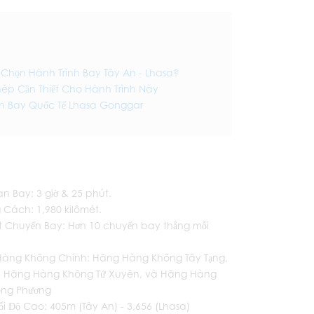
o Chọn Hành Trình Bay Tây An - Lhasa?
hép Cần Thiết Cho Hành Trình Này
n Bay Quốc Tế Lhasa Gonggar
an Bay: 3 giờ & 25 phút.
 Cách: 1,980 kilômét.
ất Chuyến Bay: Hơn 10 chuyến bay thẳng mỗi
àng Không Chính: Hãng Hàng Không Tây Tạng,
a, Hãng Hàng Không Tứ Xuyên, và Hãng Hàng
ng Phương
i Độ Cao: 405m (Tây An) - 3,656 (Lhasa)