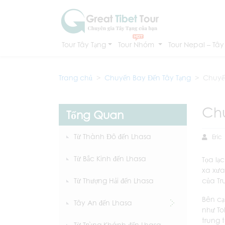
Tour Tây Tạng
Tour Nhóm
Tour Nepal – Tây
Trang chủ
Chuyến Bay Đến Tây Tạng
Chuyế
Chu
Tổng Quan
Từ Thành Đô đến Lhasa
Eric
Từ Bắc Kinh đến Lhasa
Tọa lạ
xa xưa
Từ Thượng Hải đến Lhasa
của Tr
Bên cạ
Tây An đến Lhasa
như To
trung 
Từ Trùng Khánh đến Lhasa