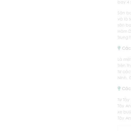
bay 4 
Sân ba
và là 
sân ba
Hàm Dư
trung 
Các 
Là một
trên t
từ các
Ninh, 
Các 
Từ Tây
Tây An
xe buý
Tây An