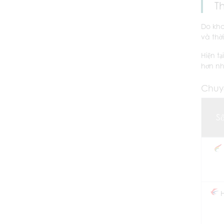
T
Do kho
và thờ
Hiện t
hơn nh
Chuy
S