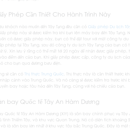
iấy Phép Cần Thiết Cho Hành Trình Này
 du khách nào muốn đến Tây Tạng đều cần có
Giấy phép Du lịch Tâ
Giấy phép này sẽ được kiểm tra khi bạn lên máy bay đến Tây Tạng. 
ốn có được giấy phép này, bạn có thể đặt tour với một công ty du 
ấp phép tại Tây Tạng, sau đó công ty du lịch Tây Tạng của bạn có 
xử lý. Xin lưu ý rằng có thể mất tới 20 ngày để nhận được giấy phép, 
vào điểm đến của bạn. Khi giấy phép được cấp, công ty du lịch củ
 nó cho bạn qua đường bưu điện.
ng sẽ cần có
Thị thực Trung Quốc
. Thị thực này là cần thiết trước kh
 nhập cảnh vào Trung Quốc. Và nó cũng sẽ được kiểm tra trước khi 
uyến bay hoặc tàu hỏa đến Tây Tạng, cùng với hộ chiếu của bạn.
ân bay Quốc tế Tây An Hàm Dương
y Quốc tế Tây An Hàm Dương (XIY) là sân bay chính phục vụ Tây 
ủ tỉnh Thiểm Tây, và khu vực Quan Trung. Nó có diện tích khoảng 
và là sân bay lớn nhất ở khu vực tây bắc Trung Quốc. Đây là một