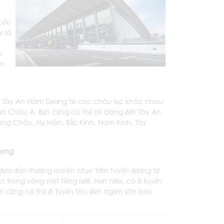
Quốc
y là
h
m.
tế Tây An Hàm Dương từ các châu lục khác nhau
ủa Châu Á. Bạn cũng có thể dễ dàng đến Tây An
àng Châu, Hạ Môn, Bắc Kinh, Nam Kinh, Tây
ương
 đưa đón thường xuyên chạy trên tuyến đường từ
 trong vòng một tiếng rưỡi. Hơn nữa, có 8 tuyến
n cũng có thể đi Tuyến tàu điện ngầm sân bay