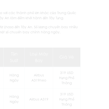
 so với các thành phố lớn khác của Trung Quốc
Tây An làm điểm khởi hành đến Tây Tạng.
từ Lhasa đến Tây An. Số lượng chuyến bay nhiều
ê một số chuyến bay chính hàng ngày.
Tần
Loại Máy
Giá Vé
Suất
Bay
319 USD
Hàng
Airbus
Hạng Phổ
Ngày
A319neo
Thông
319 USD
Hàng
Airbus A319
Hạng Phổ
Ngày
Thông