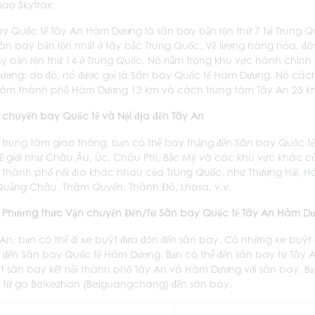
sao Skytrax.
y Quốc tế Tây An Hàm Dương là sân bay bận rộn thứ 7 tại Trung 
sân bay bận rộn nhất ở tây bắc Trung Quốc. Về lượng hàng hóa, đâ
y bận rộn thứ 14 ở Trung Quốc. Nó nằm trong khu vực hành chính
ơng; do đó, nó được gọi là Sân bay Quốc tế Hàm Dương. Nó các
tâm thành phố Hàm Dương 13 km và cách trung tâm Tây An 25 k
chuyến bay Quốc tế và Nội địa đến Tây An
 trung tâm giao thông, bạn có thể bay thẳng đến Sân bay Quốc 
hế giới như Châu Âu, Úc, Châu Phi, Bắc Mỹ và các khu vực khác c
 thành phố nội địa khác nhau của Trung Quốc, như Thượng Hải, H
Quảng Châu, Thâm Quyến, Thành Đô, Lhasa, v.v.
Phương thức Vận chuyển Đến/Từ Sân bay Quốc tế Tây An Hàm D
 An, bạn có thể đi xe buýt đưa đón đến sân bay. Có những xe buýt
 đến Sân bay Quốc tế Hàm Dương. Bạn có thể đến sân bay từ Tây An
t sân bay kết nối thành phố Tây An và Hàm Dương với sân bay. Bạ
 từ ga Beikezhan (Beiguangchang) đến sân bay.