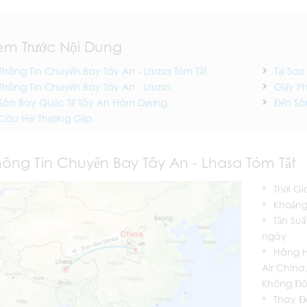
em Trước Nội Dung
Thông Tin Chuyến Bay Tây An - Lhasa Tóm Tắt
Tại Sa
Thông Tin Chuyến Bay Tây An - Lhasa
Giấy P
Sân Bay Quốc Tế Tây An Hàm Dương
Đến Sâ
Câu Hỏi Thường Gặp
hông Tin Chuyến Bay Tây An - Lhasa Tóm Tắt
Thời Gi
Khoảng
Tần Su
ngày
Hãng H
Air Chin
Không Đô
Thay Đổ