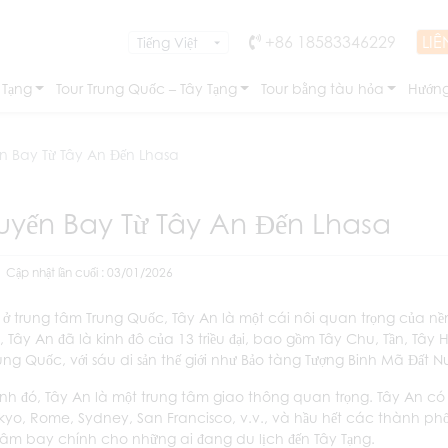
+86 18583346229
LIÊ
 Tạng
Tour Trung Quốc – Tây Tạng
Tour bằng tàu hỏa
Hướng
n Bay Từ Tây An Đến Lhasa
yến Bay Từ Tây An Đến Lhasa
Cập nhật lần cuối : 03/01/2026
c ở trung tâm Trung Quốc, Tây An là một cái nôi quan trọng của n
, Tây An đã là kinh đô của 13 triều đại, bao gồm Tây Chu, Tần, Tây 
ung Quốc, với sáu di sản thế giới như Bảo tàng Tượng Binh Mã Đất N
nh đó, Tây An là một trung tâm giao thông quan trọng. Tây An có k
kyo, Rome, Sydney, San Francisco, v.v., và hầu hết các thành phố
tâm bay chính cho những ai đang du lịch đến Tây Tạng.