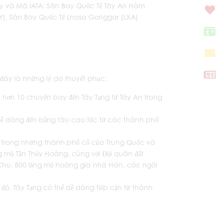
y và Mã IATA: Sân Bay Quốc Tế Tây An Hàm
Y). Sân Bay Quốc Tế Lhasa Gonggar (LXA)
 đây là những lý do thuyết phục:
i hơn 10 chuyến bay đến Tây Tạng từ Tây An trong
ể dễ dàng đến bằng tàu cao tốc từ các thành phố
ột trong những thành phố cổ của Trung Quốc và
ăng mộ Tần Thủy Hoàng, cùng với Đội quân đất
 Chu, 800 lăng mộ hoàng gia nhà Hán, các ngôi
đó, Tây Tạng có thể dễ dàng tiếp cận từ thành