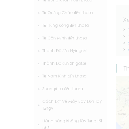
Từ Quảng Châu đến Lhasa
X
Từ Hồng Kông đến Lhasa
Từ Côn Minh đến Lhasa
Thành Đô đến Nyingchi
Thành Đô đến Shigatse
T
Từ Nam Kinh đến Lhasa
Shangri-La đến Lhasa
Cách Đặt Vé Máy Bay Đến Tây
Tạng?
Hãng hàng không Tây Tạng tốt
nhất