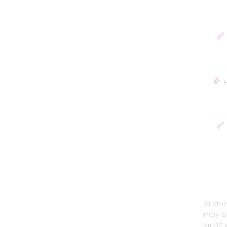
Vì chu
máy ba
vụ đặt