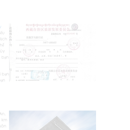
y
Nếu
lịch
thể
tùy
a bạn
i bạn
bạn
An,
5 km
 sân