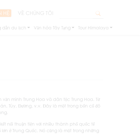
N HỆ
VỀ CHÚNG TÔI
 dẫn du lịch
Văn hóa Tây Tạng
Tour Himalaya
ền văn minh Trung Hoa và dân tộc Trung Hoa. Từ
Hán, Tùy, Đường, v.v. Đây là một trong bốn cố đô
ung.
ết nối thuận tiện với nhiều thành phố quốc tế
 lớn ở Trung Quốc. Nó cũng là một trong những