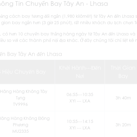
hông Tin Chuyến Bay Tây An - Lhasa
ảng cách bay tương đối ngắn (1,980 kilômét) từ Tây An đến Lhasa
i gian bay ngắn hơn (3 giờ 25 phút), rất nhiều khách du lịch chọn 
ại, có hơn 10 chuyến bay thẳng hàng ngày từ Tây An đến Lhasa và 
iều so với các thành phố nội địa khác. Ở đây chúng tôi chỉ liệt k
ến Bay Tây An đến Lhasa
Khởi Hành---Đến
Thời Gian
ố Hiệu Chuyến Bay
Nơi
Bay
Hãng Hàng Không Tây
06:55---10:35
Tạng
3h 40m
XYI --- LXA
TV9996
Hãng Hàng Không Đông
10:55---14:15
Phương
3h 20m
XYI --- LXA
MU2335