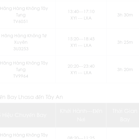
Hãng Hàng Không Tây
13:40---17:10
Tạng
3h 30m
XYI --- LXA
TV6051
Hãng Hàng Không Tứ
15:20---18:45
Xuyên
3h 25m
XYI --- LXA
3U3253
Hãng Hàng Không Tây
20:20---23:40
Tạng
3h 20m
XYI --- LXA
TV9964
ến Bay Lhasa đến Tây An
Khởi Hành---Đến
Thời Gian
ố Hiệu Chuyến Bay
Nơi
Bay
Hãng Hàng Không Tây
08:20---11:25