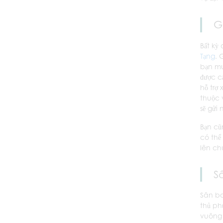
G
Bất kỳ
Tạng
. 
bạn mu
được c
hỗ trợ 
thuộc 
sẽ gửi
Bạn cũ
có thể
lên ch
S
Sân ba
thủ ph
vuông 