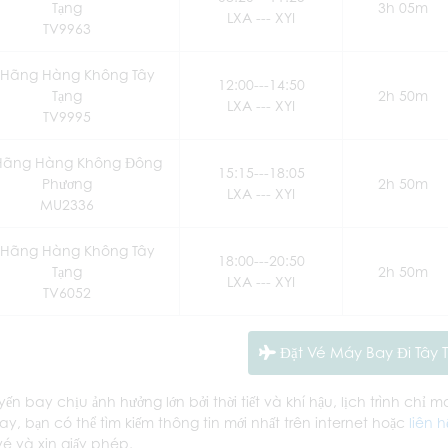
Tạng
3h 05m
LXA --- XYI
TV9963
Hãng Hàng Không Tây
12:00---14:50
Tạng
2h 50m
LXA --- XYI
TV9995
Hãng Hàng Không Đông
15:15---18:05
Phương
2h 50m
LXA --- XYI
MU2336
Hãng Hàng Không Tây
18:00---20:50
Tạng
2h 50m
LXA --- XYI
TV6052
Đặt Vé Máy Bay Đi Tây 
yến bay chịu ảnh hưởng lớn bởi thời tiết và khí hậu, lịch trình chỉ 
y, bạn có thể tìm kiếm thông tin mới nhất trên internet hoặc
liên h
 vé và xin giấy phép.