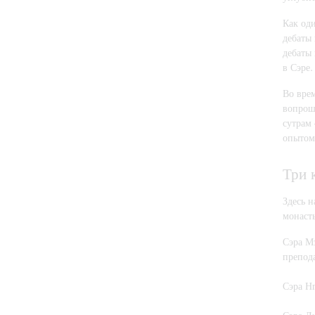
Как оди
дебаты
дебаты 
в Сэре.
Во вре
вопрош
сутрам
опытом
Три 
Здесь 
монаст
Сэра М
препод
Сэра Н