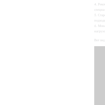
Реко
специал
Стар
подход
Мона
нагрузо
Вот вид