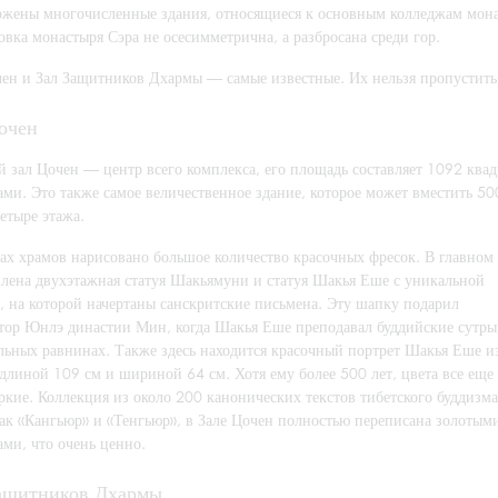
ожены многочисленные здания, относящиеся к основным колледжам монас
вка монастыря Сэра не осесимметрична, а разбросана среди гор.
чен и Зал Защитников Дхармы — самые известные. Их нельзя пропустить
очен
й зал Цочен — центр всего комплекса, его площадь составляет 1092 ква
ами. Это также самое величественное здание, которое может вместить 5
етыре этажа.
ах храмов нарисовано большое количество красочных фресок. В главном 
влена двухэтажная статуя Шакьямуни и статуя Шакья Еше с уникальной
, на которой начертаны санскритские письмена. Эту шапку подарил
тор Юнлэ династии Мин, когда Шакья Еше преподавал буддийские сутры
льных равнинах. Также здесь находится красочный портрет Шакья Еше и
длиной 109 см и шириной 64 см. Хотя ему более 500 лет, цвета все еще
ркие. Коллекция из около 200 канонических текстов тибетского буддизма
как «Кангьюр» и «Тенгьюр», в Зале Цочен полностью переписана золотым
ми, что очень ценно.
ащитников Дхармы