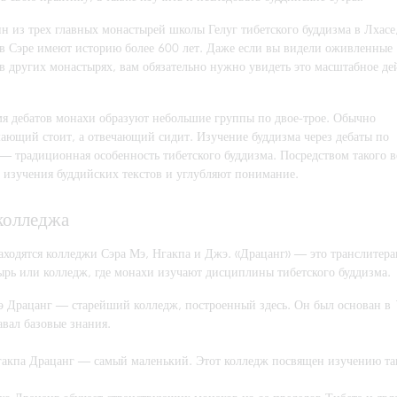
н из трех главных монастырей школы Гелуг тибетского буддизма в Лхасе
 в Сэре имеют историю более 600 лет. Даже если вы видели оживленные
в других монастырях, вам обязательно нужно увидеть это масштабное де
мя дебатов монахи образуют небольшие группы по двое-трое. Обычно
ающий стоит, а отвечающий сидит. Изучение буддизма через дебаты по
 — традиционная особенность тибетского буддизма. Посредством такого 
 изучения буддийских текстов и углубляют понимание.
колледжа
находятся колледжи Сэра Мэ, Нгакпа и Джэ. «Драцанг» — это транслитера
ырь или колледж, где монахи изучают дисциплины тибетского буддизма.
э Драцанг — старейший колледж, построенный здесь. Он был основан в 
авал базовые знания.
гакпа Драцанг — самый маленький. Этот колледж посвящен изучению та