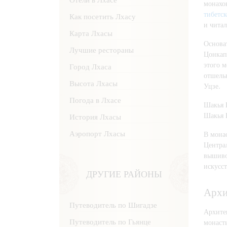
монахо
тибетск
Как посетить Лхасу
и читал
Карта Лхасы
Основа
Лучшие рестораны
Цонкап
этого 
Город Лхаса
отшель
Высота Лхасы
Уцзе.
Погода в Лхасе
Шакья 
Шакья 
История Лхасы
Аэропорт Лхасы
В монас
Центра
вышиво
искусс
ДРУГИЕ РАЙОНЫ
Архи
Путеводитель по Шигадзе
Архите
Путеводитель по Гьянце
монасты