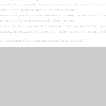
мендуется запланировать посещение залов до полудня, потому что многие
ьно отведено время для посещения дебатов во дворе.
айтесь соблюдать максимально возможную тишину при наблюдении за де
ите слишком близко и не фотографируйте постоянно.
стырь Сэра расположен на большой высоте. Посетителям, впервые приех
к, таких как восхождение на гору. Если вы почувствуете усталость, не о
ео о монастыре Сэра, где можно увидеть больше деталей.