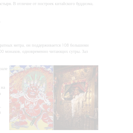
тыря. В отличие от построек китайского буддизма,
.
дратных метра, он поддерживается 108 большими
000 монахов, одновременно читающих сутры. Зал
зале
 на
з
,
и