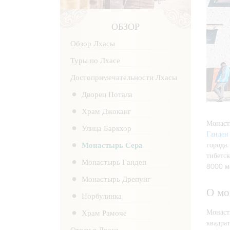
ОБЗОР
Обзор Лхасы
Туры по Лхасе
Достопримечательности Лхасы
Дворец Потала
Храм Джоканг
Монаст
Улица Баркхор
Ганден
города.
Монастырь Сера
тибетск
Монастырь Ганден
8000 м
Монастырь Дрепунг
О мо
Норбулинка
Монаст
Храм Рамоче
квадра
Отели в Лхасе