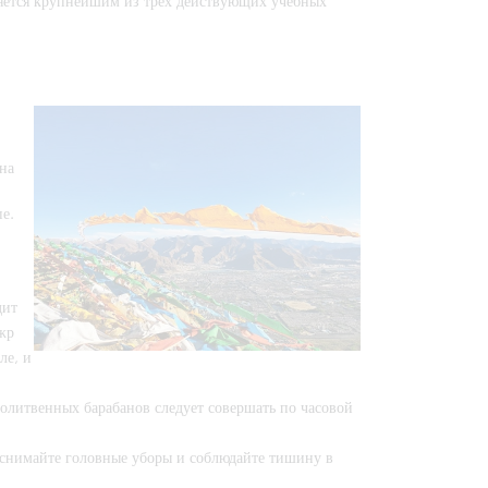
ляется крупнейшим из трех действующих учебных
на
пе.
дит
жр
ле, и
молитвенных барабанов следует совершать по часовой
; снимайте головные уборы и соблюдайте тишину в