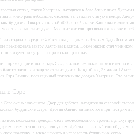
звестная статуя, статуя Хаягривы, находится в Зале Защитников Дхармы
й зал и мимо ряда небольших часовен, вы увидите статую в конце. Хаягр
ском буддизме. Говорят, что этой 600-летней статуе Хаягривы молятся м
и может изгонять злых духов. Местные жители просовывают голову в не
 была создана в середине XV века выдающимся тибетским буддийским мон
ние практиковала тантру Хаягривы Ваджры. Позже мастер стал учеником 
ений в изучении сутр и тантрической практике.
ие, приходящие в монастырь Сэра, в основном поклоняются именно в это
о благословениях и защите от злых духов. Каждый год 27 числа 12 меся
аль Сэра Бенчин, посвященный поклонению дордже Хаягривы. Это религ
ты в Сэре
в Сэре очень знамениты. Двор для дебатов находится на северной сторо
довали буддийские сутры. Дебаты обычно начинаются в три часа дня и п
 из всех колледжей проводят часть послеобеденного времени, дискутиру
 другом о том, что они изучили утром. Дебаты — важный способ для мон
ь свою практику, а также изучить и исследовать буддийские сутры.