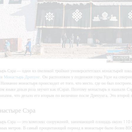
ырь Сэра — один из «великой тройки» университетских монастырей школ
и
Монастырь Дрепунг
. Он расположен у подножия горы Уцзе на северно
 Название монастыря происходит от того, что место, где он был постро
ом языке дикая роза звучит как «Сэра». Поэтому монастырь и назвали Сэ
онахов, что делало его вторым по величине после Дрепунга. Это второй 
настыре Сэра
ырь Сэра — это комплекс сооружений, занимающий площадь около 110
тных метров. В самый процветающий период в монастыре было более 80