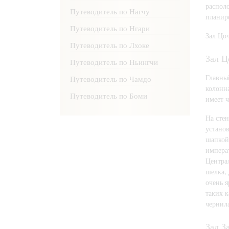
распол
Путеводитель по Нагчу
планиро
Путеводитель по Нгари
Зал Цо
Путеводитель по Лхоке
Зал Ц
Путеводитель по Ньингчи
Главны
Путеводитель по Чамдо
колонн
Путеводитель по Боми
имеет ч
На стен
устано
шапкой
импера
Центра
шелка, 
очень я
таких 
чернила
Зал З