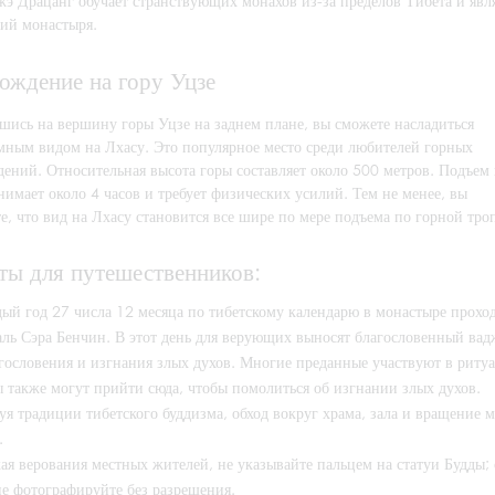
жэ Драцанг обучает странствующих монахов из-за пределов Тибета и яв
ний монастыря.
ождение на гору Уцзе
шись на вершину горы Уцзе на заднем плане, вы сможете насладиться
мным видом на Лхасу. Это популярное место среди любителей горных
дений. Относительная высота горы составляет около 500 метров. Подъем 
нимает около 4 часов и требует физических усилий. Тем не менее, вы
е, что вид на Лхасу становится все шире по мере подъема по горной тро
ты для путешественников:
ый год 27 числа 12 месяца по тибетскому календарю в монастыре прохо
аль Сэра Бенчин. В этот день для верующих выносят благословенный вад
гословения и изгнания злых духов. Многие преданные участвуют в ритуа
ы также могут прийти сюда, чтобы помолиться об изгнании злых духов.
уя традиции тибетского буддизма, обход вокруг храма, зала и вращение 
.
ая верования местных жителей, не указывайте пальцем на статуи Будды
не фотографируйте без разрешения.