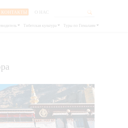
КОНТАКТЫ
О НАС
еводитель
Тибетская культура
Туры по Гималаям
эра