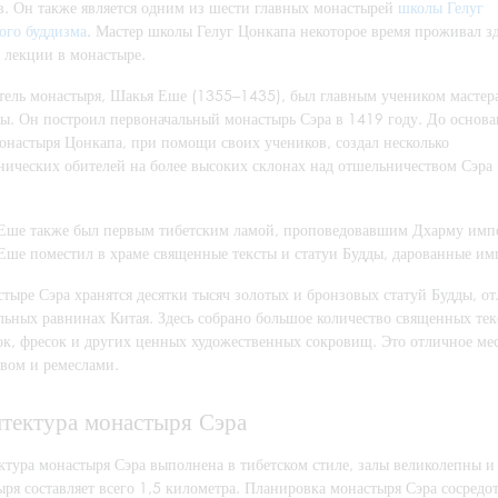
в. Он также является одним из шести главных монастырей
школы Гелуг
ого буддизма
. Мастер школы Гелуг Цонкапа некоторое время проживал з
 лекции в монастыре.
тель монастыря, Шакья Еше (1355–1435), был главным учеником мастер
ы. Он построил первоначальный монастырь Сэра в 1419 году. До основа
монастыря Цонкапа, при помощи своих учеников, создал несколько
нических обителей на более высоких склонах над отшельничеством Сэра
Еше также был первым тибетским ламой, проповедовавшим Дхарму импе
Еше поместил в храме священные тексты и статуи Будды, дарованные им
тыре Сэра хранятся десятки тысяч золотых и бронзовых статуй Будды, о
льных равнинах Китая. Здесь собрано большое количество священных тек
к, фресок и других ценных художественных сокровищ. Это отличное мест
твом и ремеслами.
тектура монастыря Сэра
ктура монастыря Сэра выполнена в тибетском стиле, залы великолепны и 
ря составляет всего 1,5 километра. Планировка монастыря Сэра сосредот