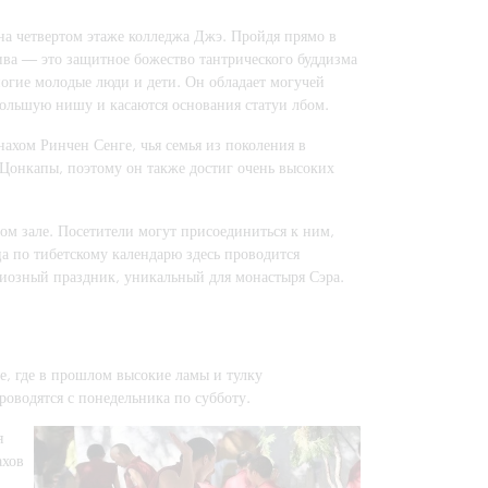
 на четвертом этаже колледжа Джэ. Пройдя прямо в
ива — это защитное божество тантрического буддизма
ногие молодые люди и дети. Он обладает могучей
большую нишу и касаются основания статуи лбом.
ахом Ринчен Сенге, чья семья из поколения в
Цонкапы, поэтому он также достиг очень высоких
м зале. Посетители могут присоединиться к ним,
ца по тибетскому календарю здесь проводится
иозный праздник, уникальный для монастыря Сэра.
не, где в прошлом высокие ламы и тулку
роводятся с понедельника по субботу.
я
ахов