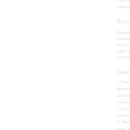
Сэра Д
заведе
Восх
Подняв
панора
восхож
гору за
заметит
Сове
Кажд
фестив
для бла
турист
След
стрелке
Уваж
залах; 