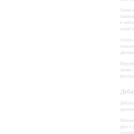
Самая и
главны
в тибет
силой 
Статуя
поколе
достиж
Верующ
молясь 
фестив
Деба
Дебаты 
пропове
Монахи
друг с
углубит