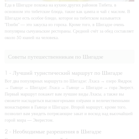
Еда в Шигадзе похожа на кухню других районов Тибета, в
основном это тибетские блюда, такие как цампа и чай с маслом. В
Шигадзе есть особое блюдо, которое на тибетском называется
"Пэнби" — это закуска из гороха. Кроме того, в Шигадзе очень
популярны сычуаньские рестораны. Средний счёт за обед составляет
около 50 юаней на человека.
Советы путешественникам по Шигадзе
1 - Лучший туристический маршрут по Шигадзе
Вот два популярных маршрута по Шигадзе: Лхаса → озеро Ямдрок
→ Гьянце → Шигадзе; Лхаса → Гьянце → Шигадзе → гора Эверест.
Первый маршрут покажет вам лучшие виды Лхасы, а также вы
сможете насладиться высокогорными озёрами и величественными
монастырями в Гьянце и Шигадзе. Второй маршрут, кроме того,
позволит вам увидеть потрясающие закат и восход над высочайшей
горой мира — Эверестом.
2 - Необходимые разрешения в Шигадзе