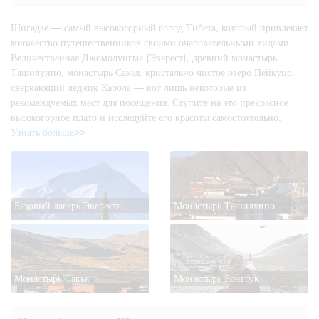
Шигадзе — самый высокогорный город Тибета, который привлекает
множество путешественников своими очаровательными видами.
Величественная Джомолунгма (Эверест), древний монастырь
Ташилунпо, монастырь Сакья, кристально чистое озеро Пейкуцо,
сверкающий ледник Карола — вот лишь некоторые из
рекомендуемых мест для посещения. Ступите на это прекрасное
высокогорное плато и исследуйте его красоты самостоятельно.
Узнать больше>>
Базовый лагерь Эвереста
Монастырь Ташилунпо
Монастырь Сакья
Монастырь Ронгбук