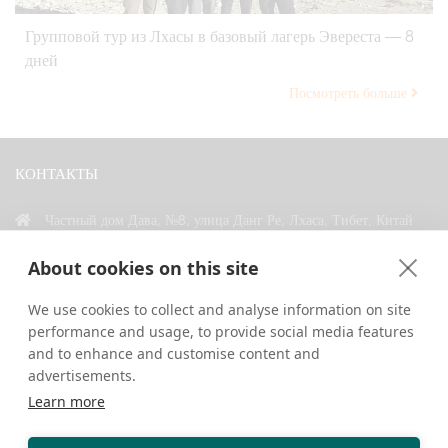
Групповой тур из Лхасы в базовый лагерь Эвереста — 8
дней
Посмотреть больше
КОНТАКТЫ
Частный дом Дава, №8, улица Данг Ре, Лхаса, Тибет, Китай
+86 18583346229
About cookies on this site
inquiry@greattibettour.com
We use cookies to collect and analyse information on site
performance and usage, to provide social media features
СВЯЗАТЬСЯ С НАМИ
and to enhance and customise content and
advertisements.
Learn more