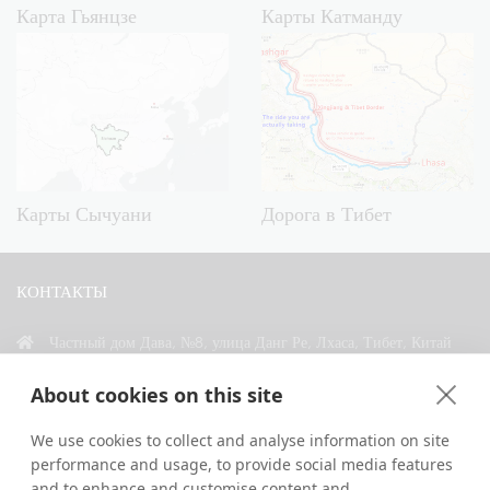
Карта Гьянцзе
Карты Катманду
Карты Сычуани
Дорога в Тибет
КОНТАКТЫ
Частный дом Дава, №8, улица Данг Ре, Лхаса, Тибет, Китай
+86 18583346229
About cookies on this site
inquiry@greattibettour.com
We use cookies to collect and analyse information on site
performance and usage, to provide social media features
СВЯЗАТЬСЯ С НАМИ
and to enhance and customise content and