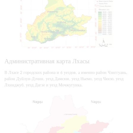
Административная карта Лхасы
В Лхасе 2 городских района и 6 уездов, а именно район Чэнггуань,
район Дуйлун-Дэчин, уезд Дамсюн, уезд Ньемо, уезд Чюсю, уезд
Лхинджуб, уезд Дагзе и уезд Мочжугунка.