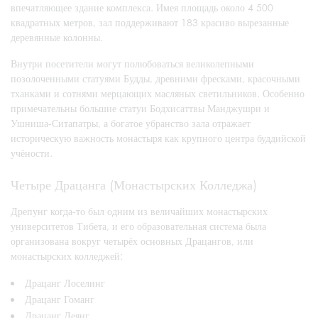
впечатляющее здание комплекса. Имея площадь около 4 500
квадратных метров, зал поддерживают 183 красиво вырезанные
деревянные колонны.
Внутри посетители могут полюбоваться великолепными
позолоченными статуями Будды, древними фресками, красочными
тханками и сотнями мерцающих масляных светильников. Особенно
примечательны большие статуи Бодхисаттвы Манджушри и
Ушниша-Ситапатры, а богатое убранство зала отражает
историческую важность монастыря как крупного центра буддийской
учёности.
Четыре Драцанга (Монастырских Колледжа)
Дрепунг когда-то был одним из величайших монастырских
университетов Тибета, и его образовательная система была
организована вокруг четырёх основных Драцангов, или
монастырских колледжей:
Драцанг Лоселинг
Драцанг Гоманг
Драцанг Деянг