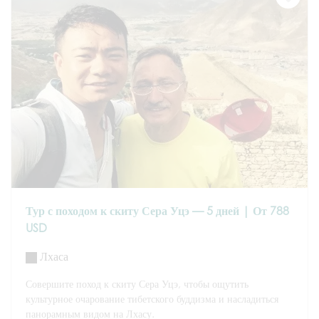
Тур с походом к скиту Сера Уцэ — 5 дней | От 788
USD
Лхаса
Совершите поход к скиту Сера Уцэ, чтобы ощутить
культурное очарование тибетского буддизма и насладиться
панорамным видом на Лхасу.