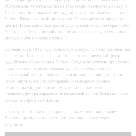
000 монахов, является одним из трёх великих монастырей Гелуг в
Лхасе и одной из важнейших буддийских достопримечательностей
Тибета. Расположенный примерно в 10 километрах к западу от
центра Лхасы, монастырь раскинулся на южном склоне горы Гамбо
Уце, где его белые постройки напоминают гигантскую кучу риса,
ниспадающую по склону холма.
Основанный в 1416 году, монастырь Дрепунг служил резиденцией
Первого по Пятого Далай-лам и превратился в ведущий центр
буддийского образования в Тибете. Сегодня посетители приезжают
сюда не только, чтобы полюбоваться его величественной
архитектурой и бесценными религиозными сокровищами, но и
чтобы ощутить его умиротворяющую атмосферу, увидеть
оживлённые буддийские диспуты и стать свидетелями
впечатляющего разворачивания гигантской тханки Будды во время
ежегодного фестиваля Шотон.
Посмотрите это видео для краткого знакомства с монастырём
Дрепунг, прежде чем изучать его историю, архитектуру и
традиции.