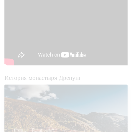
История монастыря Дрепунг