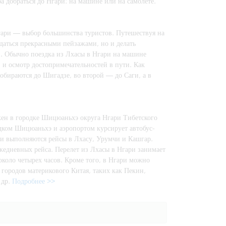
ба добраться до Нгари: на машине или на самолете.
гари — выбор большинства туристов. Путешествуя на
ждаться прекрасными пейзажами, но и делать
. Обычно поездка из Лхасы в Нгари на машине
 и осмотр достопримечательностей в пути. Как
обираются до Шигадзе, во второй — до Саги, а в
ен в городке Шицюаньхэ округа Нгари Тибетского
дком Шицюаньхэ и аэропортом курсирует автобус-
ри выполняются рейсы в Лхасу, Урумчи и Кашгар.
жедневных рейса. Перелет из Лхасы в Нгари занимает
около четырех часов. Кроме того, в Нгари можно
 городов материкового Китая, таких как Пекин,
 др.
Подробнее >>