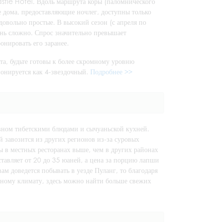
astle Hotel. Вдоль маршрута коры (паломнического
е дома, предоставляющие ночлег, доступны только
довольно простые. В высокий сезон (с апреля по
ень сложно. Спрос значительно превышает
онировать его заранее.
та, будьте готовы к более скромному уровню
ионируется как 4-звездочный.
Подробнее >>
вном тибетскими блюдами и сычуаньской кухней.
й завозится из других регионов из-за суровых
 в местных ресторанах выше, чем в других районах
ставляет от 20 до 35 юаней, а цена за порцию лапши
ам доведется побывать в уезде Пуланг, то благодаря
тному климату, здесь можно найти больше свежих