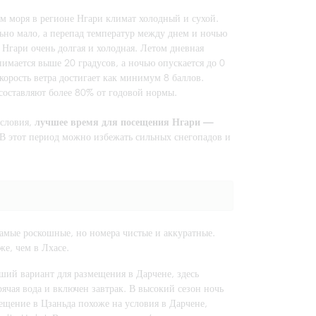
м моря в регионе Нгари климат холодный и сухой.
льно мало, а перепад температур между днем и ночью
 Нгари очень долгая и холодная. Летом дневная
имается выше 20 градусов, а ночью опускается до 0
скорость ветра достигает как минимум 8 баллов.
 составляют более 80% от годовой нормы.
условия,
лучшее время для посещения Нгари —
 В этот период можно избежать сильных снегопадов и
амые роскошные, но номера чистые и аккуратные.
же, чем в Лхасе.
ий вариант для размещения в Дарчене, здесь
рячая вода и включен завтрак. В высокий сезон ночь
ещение в Цзаньда похоже на условия в Дарчене,