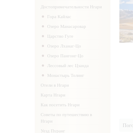
Достопримечательности Нгари
Гора Кайлас
Озеро Манасаровар
Царство Гуге
Озеро Лханаг-Цо
Озеро Пангонг-Цо
Лессовый лес Цзанда
Монастырь Толинг
Отели в Нгари
Карта Нгари
Как посетить Нгари
Советы по путешествию в
Нгари
Пого
Уезд Пуранг