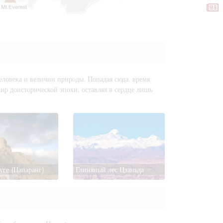
еловека и величии природы. Попадая сюда, время
мир доисторической эпохи, оставляя в сердце лишь
уге (Цапаранг)
Глиняный лес Цзаньда