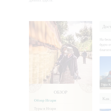
древних царств.
Дос
На бес
будто о
благого
Гора К
ОБЗОР
Как 
Обзор Нгари
Туры в Нгари