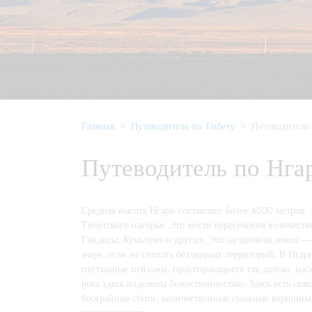
Главная
Путеводитель по Тибету
Путеводитель
Путеводитель по Нга
Средняя высота Нгари составляет более 4500 метров, э
Тибетского нагорья. Это место пересечения величест
Гандисы, Куньлуня и других. Эта загадочная земля 
мире, если не считать безлюдных территорий. В Нгар
пустынные пейзажи, простирающиеся так далеко, наско
река здесь наделены божественностью. Здесь есть св
бескрайние степи, величественные снежные вершины,