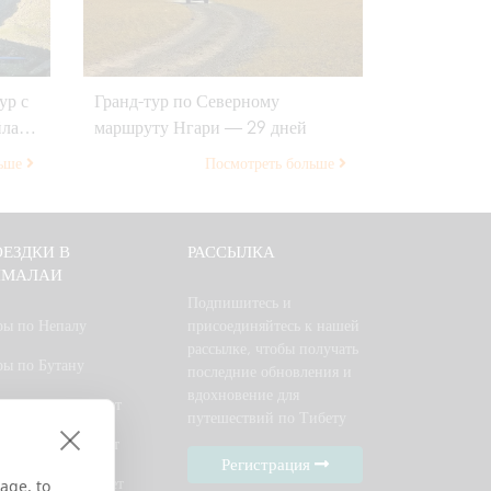
ур с
Гранд-тур по Северному
йласа
маршруту Нгари — 29 дней
льше
Посмотреть больше
ЕЗДКИ В
РАССЫЛКА
ИМАЛАИ
Подпишитесь и
ры по Непалу
присоединяйтесь к нашей
рассылке, чтобы получать
ры по Бутану
последние обновления и
вдохновение для
ры Непал — Тибет
путешествий по Тибету
ры Бутан — Тибет
Регистрация
тан, Непал и Тибет
age, to