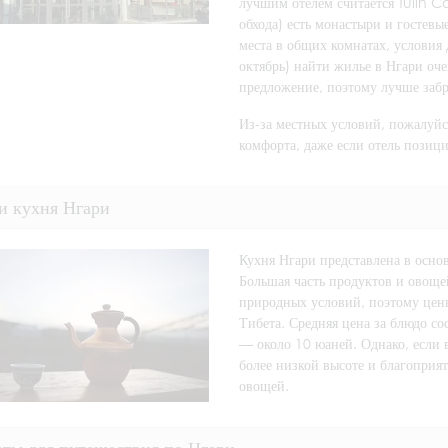
лучшим отелем считается Tulin C
обхода) есть монастыри и гостевы
места в общих комнатах, условия 
октябрь) найти жилье в Нгари оч
предложение, поэтому лучше забр
Из-за местных условий, пожалуйс
комфорта, даже если отель позиц
и кухня Нгари
Кухня Нгари представлена в осно
Большая часть продуктов и овоще
природных условий, поэтому цены
Тибета. Средняя цена за блюдо со
— около 10 юаней. Однако, если в
более низкой высоте и благоприя
овощей.
ты для путешествия по Нгари