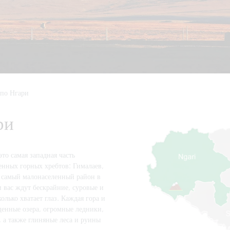
 по Нгари
ри
то самая западная часть
венных горных хребтов: Гималаев,
— самый малонаселенный район в
и вас ждут бескрайние, суровые и
лько хватает глаз. Каждая гора и
ященные озера, огромные ледники,
 а также глиняные леса и руины