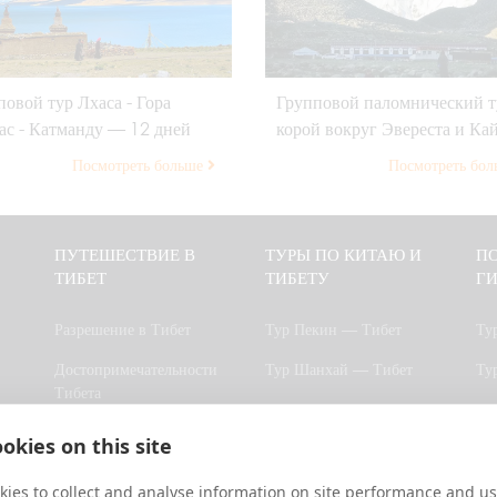
повой тур Лхаса - Гора
Групповой паломнический т
ас - Катманду — 12 дней
корой вокруг Эвереста и Ка
— 15 дней
Посмотреть больше
Посмотреть бо
ПУТЕШЕСТВИЕ В
ТУРЫ ПО КИТАЮ И
ПО
ТИБЕТ
ТИБЕТУ
Г
Разрешение в Тибет
Тур Пекин — Тибет
Ту
Достопримечательности
Тур Шанхай — Тибет
Ту
Тибета
Тур Чэнду — Тибет
Ту
Погода в Тибете
okies on this site
Тур Сиань — Тибет
Ту
Отели Тибета
Тур Сининь — Тибет
Бу
ies to collect and analyse information on site performance and us