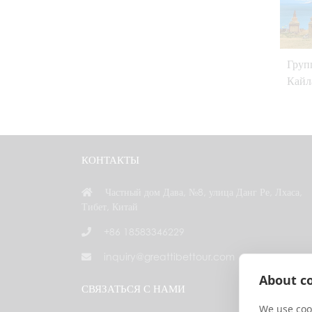
Груп
Кайл
КОНТАКТЫ
Частный дом Дава, №8, улица Данг Ре, Лхаса,
Тибет, Китай
+86 18583346229
inquiry@greattibettour.com
About co
СВЯЗАТЬСЯ С НАМИ
We use cook