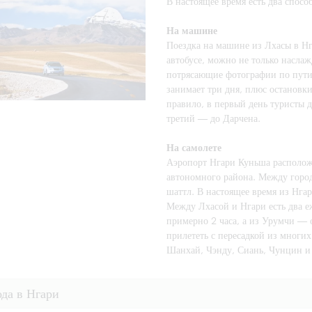
В настоящее время есть два спосо
На машине
Поездка на машине из Лхасы в Н
автобусе, можно не только насла
потрясающие фотографии по пути
занимает три дня, плюс остановки
правило, в первый день туристы д
третий — до Дарчена.
На самолете
Аэропорт Нгари Куньша располож
автономного района. Между горо
шаттл. В настоящее время из Нга
Между Лхасой и Нгари есть два е
примерно 2 часа, а из Урумчи — 
прилететь с пересадкой из многих
Шанхай, Чэнду, Сиань, Чунцин и
да в Нгари