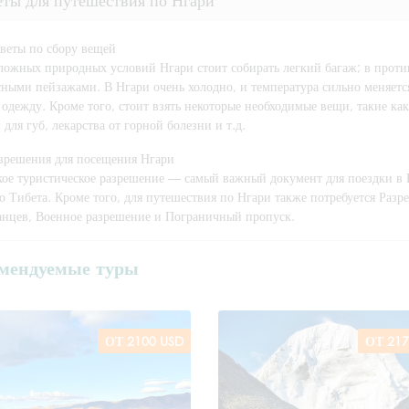
веты по сбору вещей
ложных природных условий Нгари стоит собирать легкий багаж; в против
ными пейзажами. В Нгари очень холодно, и температура сильно меняется 
 одежду. Кроме того, стоит взять некоторые необходимые вещи, такие ка
 для губ, лекарства от горной болезни и т.д.
зрешения для посещения Нгари
кое туристическое разрешение — самый важный документ для поездки в Нг
о Тибета. Кроме того, для путешествия по Нгари также потребуется Раз
анцев, Военное разрешение и Пограничный пропуск.
мендуемые туры
ОТ 2100 USD
ОТ 217