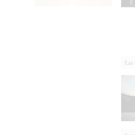
Еда 
Сове