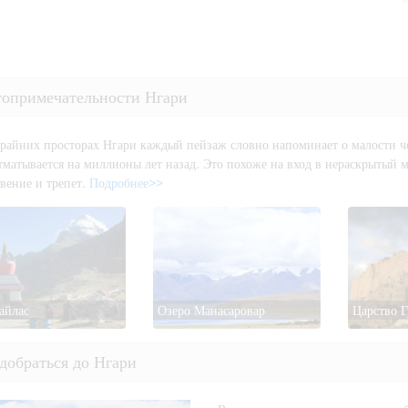
топримечательности Нгари
крайних просторах Нгари каждый пейзаж словно напоминает о малости ч
тматывается на миллионы лет назад. Это похоже на вход в нераскрытый 
вение и трепет.
Подробнее>>
айлас
Озеро Манасаровар
Царство Г
добраться до Нгари