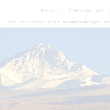
+86 18583346229
 — Тибет
Туры по Китаю и Тибету
Железнодорожные туры
Пут