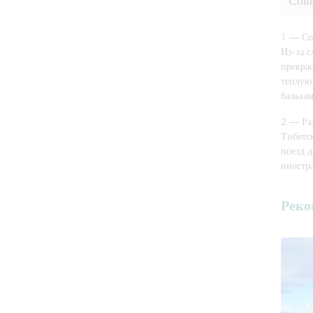
1 — Со
Из-за с
прекрас
теплую
бальзам
2 — Ра
Тибетс
поезд д
иностр
Реко