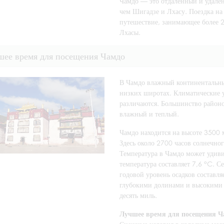
Чамдо — это отдаленный и удале
чем Шигадзе и Лхасу. Поездка н
путешествие, занимающее более 2
Лхасы.
шее время для посещения Чамдо
В Чамдо влажный континентальны
низких широтах. Климатические 
различаются. Большинство районо
влажный и теплый.
Чамдо находится на высоте 3500 
Здесь около 2700 часов солнечно
Температура в Чамдо может удиви
температура составляет 7,6 °C. С
годовой уровень осадков составля
глубокими долинами и высокими 
десять миль.
Лучшее время для посещения Ча