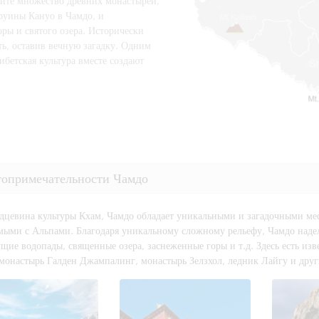
тите множество древних монастырей,
руины Кануо в Чамдо, и
ы и святого озера. Исторически
ь, оставив вечную загадку. Одним
бетская культура вместе создают
топримечательности Чамдо
рдцевина культуры Кхам, Чамдо обладает уникальными и загадочными м
мыми с Альпами. Благодаря уникальному сложному рельефу, Чамдо наде
щие водопады, священные озера, заснеженные горы и т.д. Здесь есть изв
 монастырь Галден Джампалинг, монастырь Зелзхол, ледник Лайгу и дру