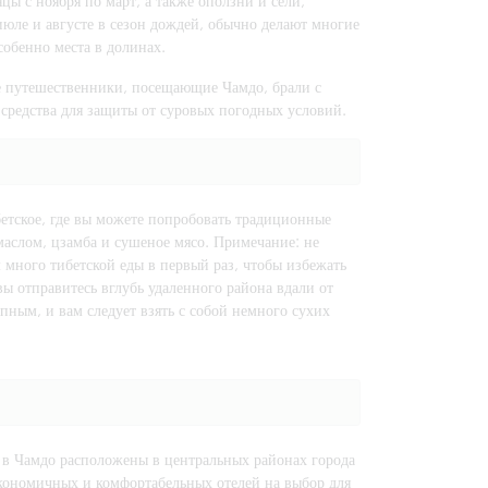
ы с ноября по март, а также оползни и сели,
ле и августе в сезон дождей, обычно делают многие
собенно места в долинах.
е путешественники, посещающие Чамдо, брали с
средства для защиты от суровых погодных условий.
етское, где вы можете попробовать традиционные
 маслом, цзамба и сушеное мясо. Примечание: не
 много тибетской еды в первый раз, чтобы избежать
ы отправитесь вглубь удаленного района вдали от
упным, и вам следует взять с собой немного сухих
 в Чамдо расположены в центральных районах города
кономичных и комфортабельных отелей на выбор для