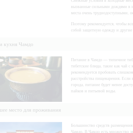
Снежные условия в холодные месяц
вызванные сильными дождями в ию
места очень труднодоступными, о
Поэтому рекомендуется, чтобы вс
собой защитную одежду и другие 
и кухня Чамдо
Питание в Чамдо — типичное тиб
тибетские блюда, такие как чай с
рекомендуется пробовать слишком
расстройства пищеварения. Если в
города, питание будет менее дост
пайков и питьевой воды.
шее место для проживания
Большинство средств размещения
Чамдо. В Чамдо есть множество э