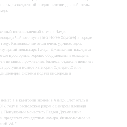
ин четырехзвездочный и один пятизвездочный отель.
амдо.
венный пятизвездочный отель в Чамдо,
площади Чайного пути (Tea Horse Square) в городе
 году. Расположение отеля очень удачное, здесь
Популярный монастырь Галден Джампалинг находится
в отеле просторные, хорошо оборудованы и оснащены
луги питания, проживания, бизнеса, отдыха и шопинга
тов доступны номера категории «супериор» или
ондиционеры, системы подачи кислорода и
омер 1 в категории эконом в Чамдо. Этот отель в
2016 году и расположен рядом с центром площади
e). Популярный монастырь Галден Джампалинг
 Он предлагает стандартные номера, бизнес-номера на
ный Wi-Fi.