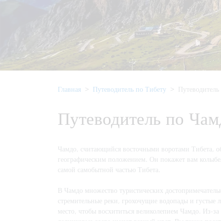
Главная
Путеводитель по Тибету
Путеводитель
Путеводитель по Чам
Чамдо, считающийся восточными воротами Тибета, об
географическим положением. Он покажет вам колыбел
самой самобытной частью Тибета.
В Чамдо множество туристических достопримечательн
стремительные реки, грохочущие водопады и густые 
место, чтобы восхититься великолепием Чамдо. Из-за