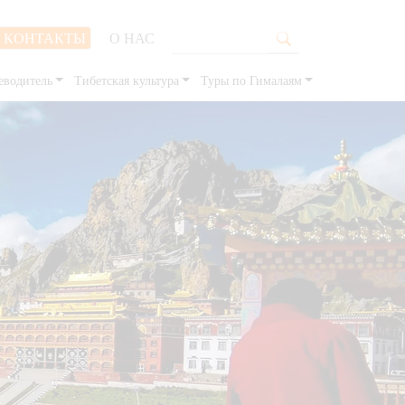
КОНТАКТЫ
О НАС
еводитель
Тибетская культура
Туры по Гималаям