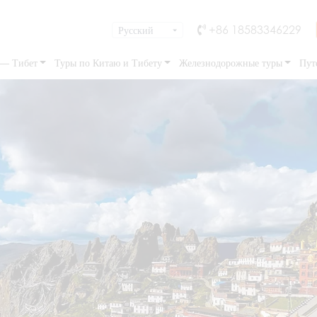
+86 18583346229
 — Тибет
Туры по Китаю и Тибету
Железнодорожные туры
Пут