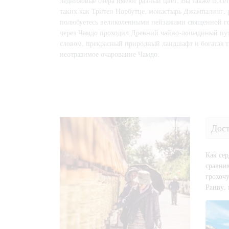
ледниковые озера имеют разный цвет. Вы также посе
таких как Тритен Норбутце, монастырь Джампалинг, 
полюбуетесь великолепными пейзажами священной гор
через Чамдо проходил Древний чайно-лошадиный пут
словом, прекрасный природный ландшафт и богатая ти
неотразимое очарование Чамдо.
Дос
Как се
сравни
грохочу
Ранву,