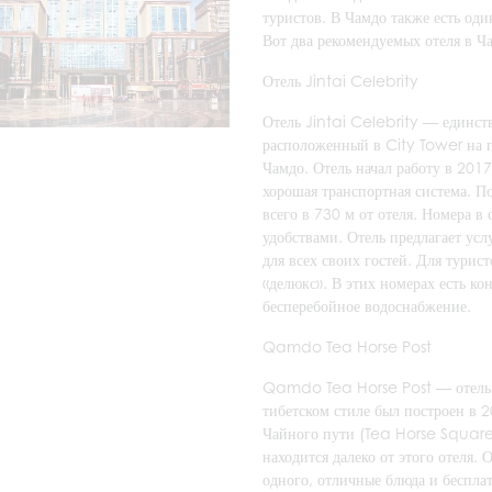
туристов. В Чамдо также есть од
Вот два рекомендуемых отеля в Ч
Отель Jintai Celebrity
Отель Jintai Celebrity — единст
расположенный в City Tower на 
Чамдо. Отель начал работу в 2017
хорошая транспортная система. 
всего в 730 м от отеля. Номера 
удобствами. Отель предлагает ус
для всех своих гостей. Для турис
«делюкс». В этих номерах есть к
бесперебойное водоснабжение.
Qamdo Tea Horse Post
Qamdo Tea Horse Post — отель н
тибетском стиле был построен в 
Чайного пути (Tea Horse Squar
находится далеко от этого отеля.
одного, отличные блюда и бесплат