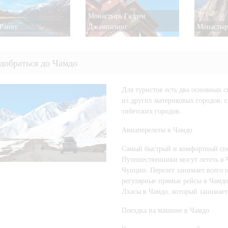
Монастырь Галден
 Ранву
Джампалинг
Монастыр
добраться до Чамдо
Для туристов есть два основных с
из других материковых городов, 
тибетских городов.
Авиаперелеты в Чамдо
Самый быстрый и комфортный спо
Путешественники могут лететь в Ч
Чунцин. Перелет занимает всего 
регулярные прямые рейсы в Чамдо
Лхасы в Чамдо, который занимает 
Поездка на машине в Чамдо