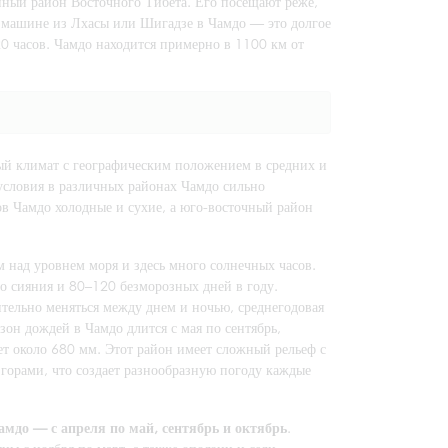
нный район Восточного Тибета. Его посещают реже,
а машине из Лхасы или Шигадзе в Чамдо — это долгое
0 часов. Чамдо находится примерно в 1100 км от
й климат с географическим положением в средних и
условия в различных районах Чамдо сильно
в Чамдо холодные и сухие, а юго-восточный район
м над уровнем моря и здесь много солнечных часов.
го сияния и 80–120 безморозных дней в году.
тельно меняться между днем и ночью, среднегодовая
езон дождей в Чамдо длится с мая по сентябрь,
ет около 680 мм. Этот район имеет сложный рельеф с
горами, что создает разнообразную погоду каждые
мдо — с апреля по май, сентябрь и октябрь
.