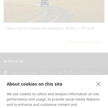
Гранд-тур по Северному маршруту Нгари — 29 дней
Посмотреть больше
КОНТАКТЫ
Частный дом Дава, №8, улица Данг Ре, Лхаса, Тибет, Китай
+86 18583346229
About cookies on this site
inquiry@greattibettour.com
We use cookies to collect and analyse information on site
performance and usage, to provide social media features
СВЯЗАТЬСЯ С НАМИ
and to enhance and customise content and