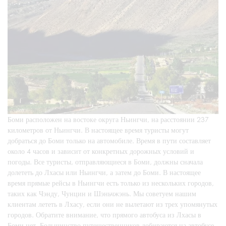
Боми расположен на востоке округа Ньингчи, на расстоянии 237
километров от Ньингчи. В настоящее время туристы могут
добраться до Боми только на автомобиле. Время в пути составляет
около 4 часов и зависит от конкретных дорожных условий и
погоды. Все туристы, отправляющиеся в Боми, должны сначала
долететь до Лхасы или Ньингчи, а затем до Боми. В настоящее
время прямые рейсы в Ньингчи есть только из нескольких городов,
таких как Чэнду, Чунцин и Шэньчжэнь. Мы советуем нашим
клиентам лететь в Лхасу, если они не вылетают из трех упомянутых
городов. Обратите внимание, что прямого автобуса из Лхасы в
Боми нет. Большинство путешественников добираются на автобусе