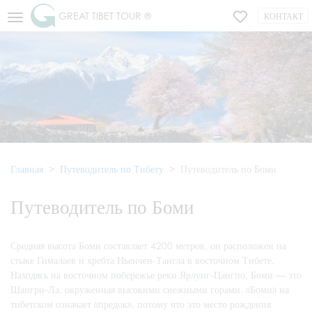
GREAT TIBET TOUR ®
КОНТАКТ
Главная
Путеводитель по Тибету
Путеводитель по Боми
Путеводитель по Боми
Средняя высота Боми составляет 4200 метров, он расположен на
стыке Гималаев и хребта Ньенчен-Тангла в восточном Тибете.
Находясь на восточном побережье реки Ярлунг-Цангпо, Боми — это
Шангри-Ла, окруженная высокими снежными горами. «Боми» на
тибетском означает «предок», потому что это место рождения