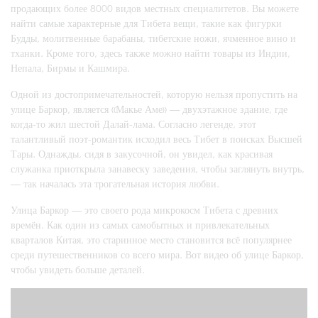
продающих более 8000 видов местных специалитетов. Вы можете
найти самые характерные для Тибета вещи, такие как фигурки
Будды, молитвенные барабаны, тибетские ножи, ячменное вино и
тханки. Кроме того, здесь также можно найти товары из Индии,
Непала, Бирмы и Кашмира.
Одной из достопримечательностей, которую нельзя пропустить на
улице Баркор, является «Макье Аме» — двухэтажное здание, где
когда-то жил шестой Далай-лама. Согласно легенде, этот
талантливый поэт-романтик исходил весь Тибет в поисках Высшей
Тары. Однажды, сидя в закусочной, он увидел, как красивая
служанка приоткрыла занавеску заведения, чтобы заглянуть внутрь,
— так началась эта трогательная история любви.
Улица Баркор — это своего рода микрокосм Тибета с древних
времён. Как один из самых самобытных и привлекательных
кварталов Китая, это старинное место становится всё популярнее
среди путешественников со всего мира. Вот видео об улице Баркор,
чтобы увидеть больше деталей.