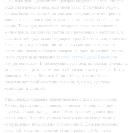
С XV века храм Джоканг стал центром буддизма в Лхасе. Многие
буддисты переехали сюда ради своей веры. В результате рядом с
храмом были основаны многочисленные буддийские постройки,
такие как кельи для монахов, религиозные школы и небольшие
храмы. Также для посетителей открылось большое количество
жилых домов, магазинов, гостиниц и ремесленных мастерских. С
возвышением буддийских государств храм Джоканг становился всё
более важным для буддистов, многие из которых считали, что
паломники должны обходить священный храм по часовой стрелке,
чтобы отдать дань уважения
золотой статуе Будды Шакьямуни
внутри монастыря. В последующие века сюда приезжали и селились
многие торговцы и паломники из Монголии, материкового Китая,
Кашмира, Непала, Бутана и Индии. Сегодня улица Баркор
представляет собой сочетание религии, туризма, культуры,
коммерции и шопинга.
Улица Баркор сохраняет первоначальный стиль старого города
Лхасы. Дорога улицы вымощена камнями, отполированными
вручную. Старинные здания по обеим сторонам дороги хорошо
сохранились. В центре улицы находится большая курильница,
которая день и ночь окутана благовониями. Здесь расположено
более 120 магазинов изделий ручной работы и 200 лотков,