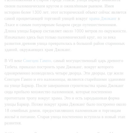
своим паломническим кругом и оживлённым рынком. Имея
историю более 1300 лет, этот исторический объект сейчас является
самой процветающей торговой улицей вокруг
храма Джоканг
в
Лхасе и самым популярным базаром среди путешественников.
Длина улицы Баркор составляет около 1000 метров по окружности.
Изначально здесь был только паломнический круг, но за века
развития древняя улица превратилась в большой район старинных
зданий, окружающих храм Джоканг.
В VII веке
Сонгцен Гампо
, самый могущественный царь древнего
Тибета, приказал построить храм Джоканг, вокруг которого
одновременно возводились четыре дворца. Эти дворцы, где жили
Сонгцен Гампо и его наложницы, являются старейшими зданиями
на улице Баркор. После завершения строительства храма Джоканг
сюда прибыло множество паломников, которые постепенно
протоптали тропу вокруг храма. Это и есть зародышевая форма
улицы Баркор. Позже вокруг храма Джоканг было построено около
18 семейных домов, предоставлявших паломникам и торговцам
жильё и питание. Старая улица постепенно вступила в новый этап
развития.