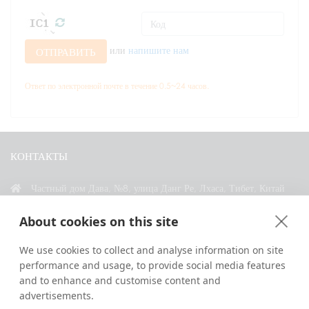
или
напишите нам
ОТПРАВИТЬ
Ответ по электронной почте в течение 0.5~24 часов.
КОНТАКТЫ
Частный дом Дава, №8, улица Данг Ре, Лхаса, Тибет, Китай
+86 18583346229
About cookies on this site
inquiry@greattibettour.com
We use cookies to collect and analyse information on site
performance and usage, to provide social media features
СВЯЗАТЬСЯ С НАМИ
and to enhance and customise content and
advertisements.