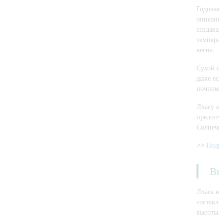
Годовая
описани
создав
темпера
весна.
Сухой с
даже е
ночном
Лхасу н
предпоч
Солнеч
>>
Под
В
Лхаса н
состав
высоты,