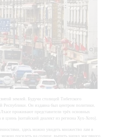
 святой землей. Будучи столицей Тибетского
ой Республики. Он издавна был центром политики,
в Лхасе проживают представители трёх основных
 и цзинь (китайский диалект из региона Хух-Хото).
енностями, здесь можно увидеть множество лам в
е можно посидеть на солнце, выпить чашку масляного