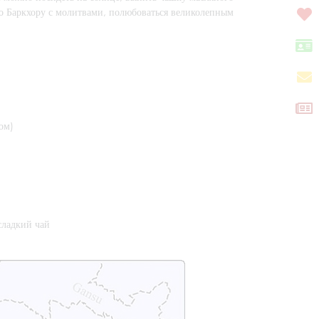
о Баркхору с молитвами, полюбоваться великолепным
ом)
 сладкий чай