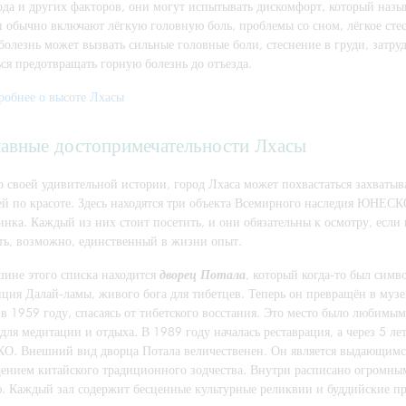
ода и других факторов, они могут испытывать дискомфорт, который назы
и обычно включают лёгкую головную боль, проблемы со сном, лёгкое стес
болезнь может вызвать сильные головные боли, стеснение в груди, затру
ся предотвращать горную болезнь до отъезда.
робнее о высоте Лхасы
лавные достопримечательности Лхасы
 своей удивительной истории, город Лхаса может похвастаться захватыв
ей по красоте. Здесь находятся три объекта Всемирного наследия ЮНЕСК
нка. Каждый из них стоит посетить, и они обязательны к осмотру, если 
ть, возможно, единственный в жизни опыт.
шине этого списка находится
дворец Потала
, который когда-то был симв
ция Далай-ламы, живого бога для тибетцев. Теперь он превращён в музе
в 1959 году, спасаясь от тибетского восстания. Это место было любимы
для медитации и отдыха. В 1989 году началась реставрация, а через 5 л
. Внешний вид дворца Потала величественен. Он является выдающимс
ением китайского традиционного зодчества. Внутри расписано огромны
ю. Каждый зал содержит бесценные культурные реликвии и буддийские про