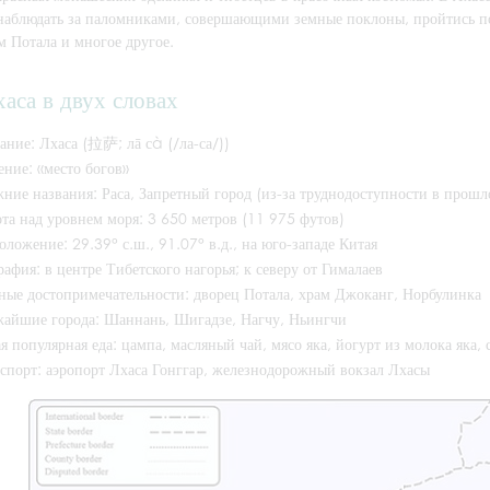
онаблюдать за паломниками, совершающими земные поклоны, пройтись п
м Потала и многое другое.
хаса в двух словах
ание: Лхаса (拉萨; лā сà (/ла-са/))
ение: «место богов»
ние названия: Раса, Запретный город (из-за труднодоступности в прошл
та над уровнем моря: 3 650 метров (11 975 футов)
оложение: 29.39° с.ш., 91.07° в.д., на юго-западе Китая
рафия: в центре Тибетского нагорья; к северу от Гималаев
ные достопримечательности: дворец Потала, храм Джоканг, Норбулинка
айшие города: Шаннань, Шигадзе, Нагчу, Ньингчи
я популярная еда: цампа, масляный чай, мясо яка, йогурт из молока яка,
спорт: аэропорт Лхаса Гонггар, железнодорожный вокзал Лхасы