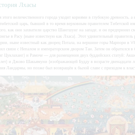
стория Лхасы
 этого величественного города уходит корнями в глубокую древность, а 
 тибетский царь, бывший в то время верховным правителем Тибетской и
ого, как они захватили царство Шангшунг на западе, и он предпринял с
онгье в Расу (ныне известную как Лхаса). Этот удивительный правитель
рии, ныне известный как дворец Потала, на вершине горы Марпори в VII
вил связи с Непалом и императорским двором Тан. Затем он обратился в
нг Цуклаханг) и Рамоче — для размещения двух буддийских статуй: Акш
лет) и Джово Шакьямуни (изображающей Будду в возрасте двенадцати лет
ния Ландармы, но позже был возвращён к былой славе с приходом к влас