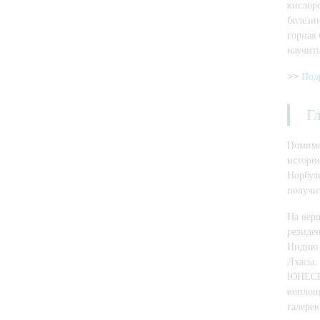
кислор
болезн
горная 
научить
>>
Под
Г
Помимо
истори
Норбули
получи
На вер
резиден
Индию 
Лхасы, 
ЮНЕСКО
воплощ
галере