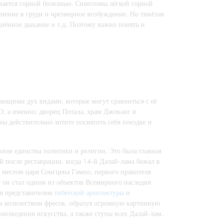
вается горной болезнью. Симптомы лёгкой горной
нение в груди и чрезмерное возбуждение. Но тяжёлая
днённое дыхание и т.д. Поэтому важно понять и
ающими дух видами, которые могут сравниться с её
О, а именно: дворец Потала, храм Джоканг и
вы действительно хотите посвятить себя поездке и
олом единства политики и религии. Это была главная
й после реставрации, когда 14-й Далай-лама бежал в
м местом царя Сонгцена Гампо, первого правителя
ет он стал одним из объектов Всемирного наследия
я представителем
тибетской архитектуры
и
м количеством фресок, образуя огромную картинную
изведения искусства, а также ступы всех Далай-лам.