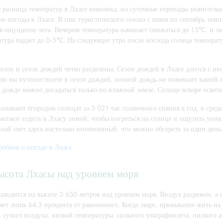
 разница температур в Лхасе невелика, но суточные перепады значительн
е погоды в Лхасе. В пик туристического сезона с июня по сентябрь тем
ая ощущение лета. Вечером температура начинает снижаться до 15℃, и л
тура падает до 0-5℃. На следующее утро после восхода солнца температу
езон и сезон дождей четко разделены. Сезон дождей в Лхасе длится с и
сли вы путешествуете в сезон дождей, ночной дождь не помешает вашей 
 дожде можно догадаться только по влажной земле. Солнце вскоре освет
азывают «городом солнца» за 3 021 час солнечного сияния в год, в сред
итают ездить в Лхасу зимой, чтобы погреться на солнце и ощутить уник
ный свет здесь настолько интенсивный, что можно обгореть за один ден
робнее о погоде в Лхасе
ысота Лхасы над уровнем моря
аходится на высоте 3 650 метров над уровнем моря. Воздух разрежен, а 
ляет лишь 64,3 процента от равнинного. Когда люди, привыкшие жить на
 сухого воздуха, низкой температуры, сильного ультрафиолета, низкого