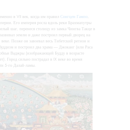
именно в VII век, когда им правил
Сонгцен Гампо
,
мперии. Его империя росла вдоль реки Брахмапутры
мелый шаг, перенеся столицу из замка Чингва Такце в
 развивал землю и даже построил первый дворец на
 веке. Позже он завоевал весь Тибетский регион и
 буддизм и построил два храма — Джоканг (или Раса
обхьи Ваджры (изображающей Будду в возрасте
). Город сильно пострадал в IX веке во время
ти 5-го Далай-ламы.