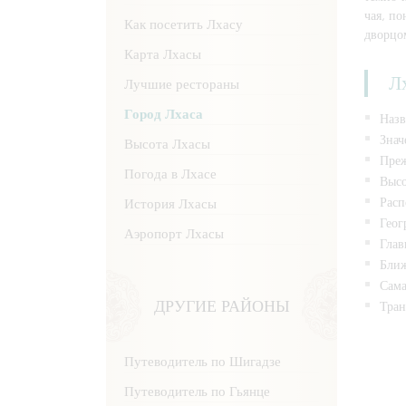
чая, п
Как посетить Лхасу
дворцо
Карта Лхасы
Л
Лучшие рестораны
Город Лхаса
Назв
Знач
Высота Лхасы
Преж
Погода в Лхасе
Высо
Расп
История Лхасы
Геог
Аэропорт Лхасы
Глав
Ближ
Сама
ДРУГИЕ РАЙОНЫ
Тран
Путеводитель по Шигадзе
Путеводитель по Гьянце