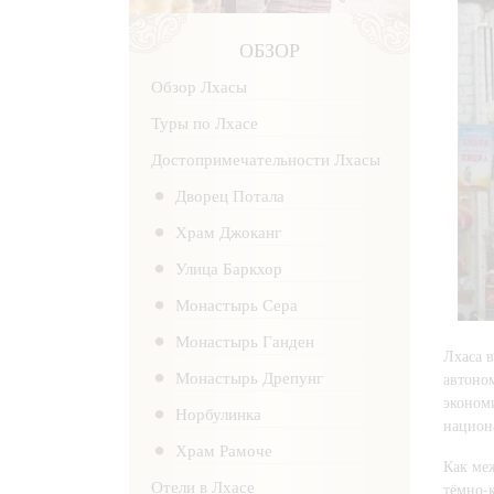
ОБЗОР
Обзор Лхасы
Туры по Лхасе
Достопримечательности Лхасы
Дворец Потала
Храм Джоканг
Улица Баркхор
Монастырь Сера
Монастырь Ганден
Лхаса в
Монастырь Дрепунг
автоно
эконом
Норбулинка
национа
Храм Рамоче
Как ме
Отели в Лхасе
тёмно-