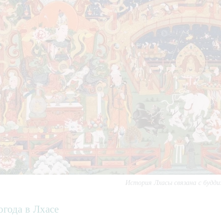
История Лхасы связана с будди
огода в Лхасе