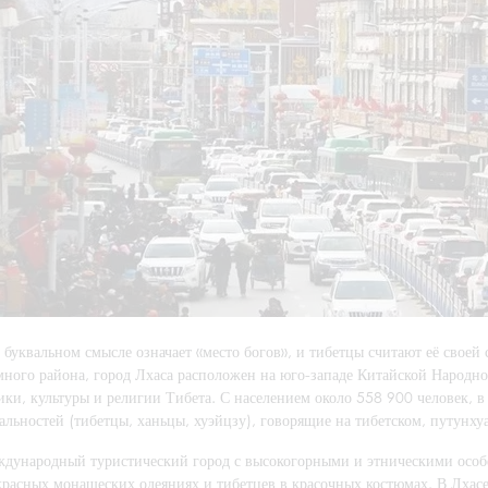
 буквальном смысле означает «место богов», и тибетцы считают её своей
много района, город Лхаса расположен на юго-западе Китайской Народн
ики, культуры и религии Тибета. С населением около 558 900 человек, 
льностей (тибетцы, ханьцы, хуэйцзу), говорящие на тибетском, путунхуа
ждународный туристический город с высокогорными и этническими особ
красных монашеских одеяниях и тибетцев в красочных костюмах. В Лхас