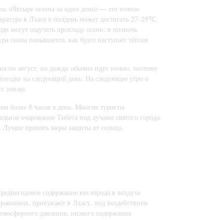
ы. «Четыре сезона за один день» — это точное
пература в Лхасе в полдень может достигать 27-29℃,
юди могут ощутить прохладу осени; в полночь
ра снова повышается, как будто наступает тёплая
юня по август, но дожди обычно идут ночью, поэтому
поездке на следующий день. На следующее утро о
ит землю.
нем более 8 часов в день. Многие туристы
альное очарование Тибета под лучами святого города.
ь. Лучше принять меры защиты от солнца.
среднегодовое содержание кислорода в воздухе
 равнинах, приезжают в Лхасу, под воздействием
 атмосферного давления, низкого содержания