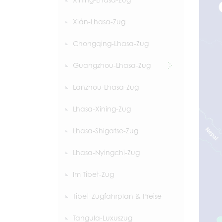
Xián-Lhasa-Zug
Chongqing-Lhasa-Zug
Guangzhou-Lhasa-Zug
Lanzhou-Lhasa-Zug
Lhasa-Xining-Zug
Lhasa-Shigatse-Zug
Lhasa-Nyingchi-Zug
Im Tibet-Zug
Tibet-Zugfahrplan & Preise
Tangula-Luxuszug