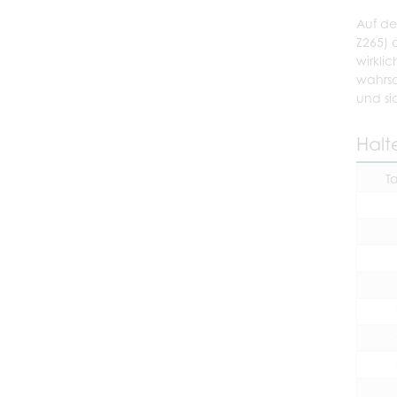
Auf de
Z265) 
wirkli
wahrsc
und si
Halt
T