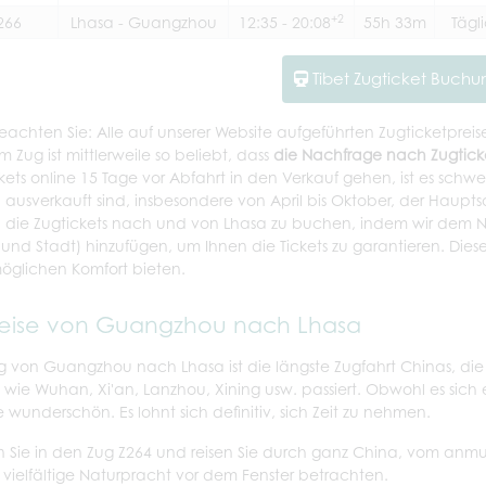
+2
266
Lhasa - Guangzhou
12:35 - 20:08
55h 33m
Tägl
Tibet Zugticket Buchu
beachten Sie: Alle auf unserer Website aufgeführten Zugticketpreis
m Zug ist mittlerweile so beliebt, dass
die Nachfrage nach Zugtick
ckets online 15 Tage vor Abfahrt in den Verkauf gehen, ist es sch
l ausverkauft sind, insbesondere von April bis Oktober, der Hauptsa
, die Zugtickets nach und von Lhasa zu buchen, indem wir dem Ne
 und Stadt) hinzufügen, um Ihnen die Tickets zu garantieren. Dies
öglichen Komfort bieten.
eise von Guangzhou nach Lhasa
g von Guangzhou nach Lhasa ist die längste Zugfahrt Chinas, di
 wie Wuhan, Xi'an, Lanzhou, Xining usw. passiert. Obwohl es sich e
e wunderschön. Es lohnt sich definitiv, sich Zeit zu nehmen.
n Sie in den Zug Z264 und reisen Sie durch ganz China, vom an
e vielfältige Naturpracht vor dem Fenster betrachten.