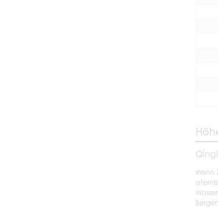
Höhe
Qing
Wenn 
atembe
Wasser
Bergen