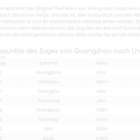
m Abschnitt der Qinghai-Tibet-Bahn von Xining nach Lhasa wird der
durch die
Kunlun-Berge
, das Hoh Xil, den Tuotuo-Fluss und den T
ch fantastisch ist und Sie wahrscheinlich Wildtiere sehen werden. 
heinlich nicht erleben können. Der Zug hält am Bahnhof Golmu
ch an die Höhe gewöhnen können. Bitte achten Sie auf die Haltez
epunkte des Zuges von Guangzhou nach Lh
age
Bahnhof
Höhe
1
Guangzhou
21m
1
Chenzhou
189m
1
Changsha
63m
1
Wuchang
24m
2
Zhengzhou
108m
2
Luoyang
147m
2
Xian
385m
2
Baoji
618m