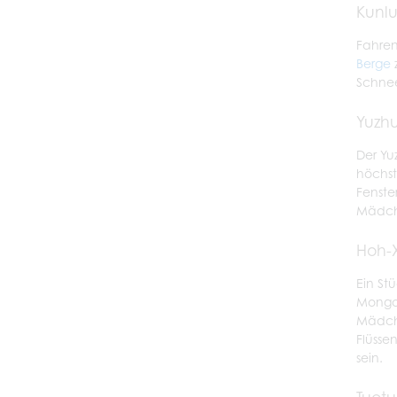
Kunl
Fahren
Berge
Schnee
Yuzhu
Der Yu
höchst
Fenste
Mädche
Hoh-X
Ein St
Mongol
Mädche
Flüsse
sein.
Tuotu