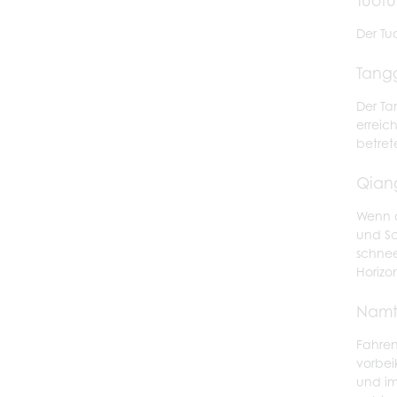
Der Tu
Tang
Der Ta
erreic
betret
Qian
Wenn d
und Sc
schnee
Horizo
Namt
Fahren
vorbei
und im