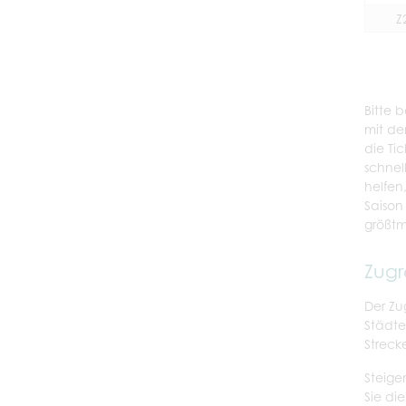
Z
Bitte 
mit de
die Ti
schnel
helfen
Saison
größtm
Zugr
Der Zu
Städte
Streck
Steige
Sie di