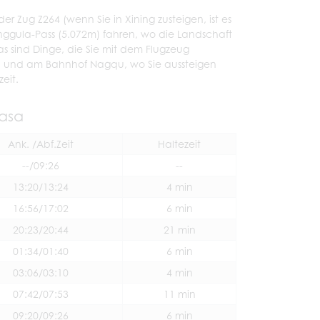
 Zug Z264 (wenn Sie in Xining zusteigen, ist es
anggula-Pass (5.072m) fahren, wo die Landschaft
Das sind Dinge, die Sie mit dem Flugzeug
d und am Bahnhof Nagqu, wo Sie aussteigen
eit.
asa
Ank. /Abf.Zeit
Haltezeit
--/09:26
--
13:20/13:24
4 min
16:56/17:02
6 min
20:23/20:44
21 min
01:34/01:40
6 min
03:06/03:10
4 min
07:42/07:53
11 min
09:20/09:26
6 min