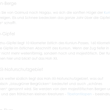
un-Berge
 Sie von Golmud nach Nagqu, wo sich die sanften Hügel der
Kun
zeigen. Eis und Schnee bedecken das ganze Jahr über die Gipfel
“ schafft.
-Gipfel
zhu-Gipfel liegt 10 Kilometer östlich des Kunlun-Passes, 160 Kilomet
e Gipfel im östlichen Abschnitt des Kunlun. Wenn der Zug tiefer in
r nicht mehr wellenförmig, sondern hoch und majestätisch. Der Yuz
n hier und blickt auf das Hoh Xil.
il-Naturschutzgebiet
ück weiter südlich liegt das Hoh-Xil-Naturschutzgebiet, was auf
isch „blaugrüner Bergrücken“ bedeutet und auch „schönes
n“ genannt wird. Sie werden von den majestätischen Bergen 
n und den fröhlichen kleinen Kreaturen -
Tibetantilopen
- beeindr
o-Fluss