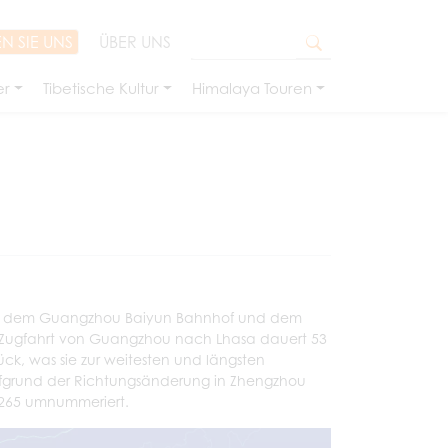
N SIE UNS
ÜBER UNS
er
Tibetische Kultur
Himalaya Touren
chen dem Guangzhou Baiyun Bahnhof und dem
e Zugfahrt von Guangzhou nach Lhasa dauert 53
ck, was sie zur weitesten und längsten
ufgrund der Richtungsänderung in Zhengzhou
Z265 umnummeriert.