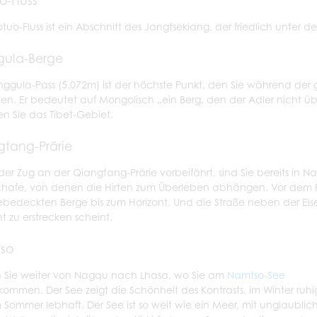
otuo-Fluss ist ein Abschnitt des Jangtsekiang, der friedlich unter d
gula-Berge
nggula-Pass (5.072m) ist der höchste Punkt, den Sie während d
hen. Er bedeutet auf Mongolisch „ein Berg, den der Adler nicht ü
en Sie das Tibet-Gebiet.
gtang-Prärie
er Zug an der Qiangtang-Prärie vorbeifährt, sind Sie bereits in Nag
hafe, von denen die Hirten zum Überleben abhängen. Vor dem Fen
bedeckten Berge bis zum Horizont. Und die Straße neben der Eisenb
nt zu erstrecken scheint.
so
 Sie weiter von Nagqu nach Lhasa, wo Sie am
Namtso-See
kommen. Der See zeigt die Schönheit des Kontrasts, im Winter ruhi
 Sommer lebhaft. Der See ist so weit wie ein Meer, mit unglaublic