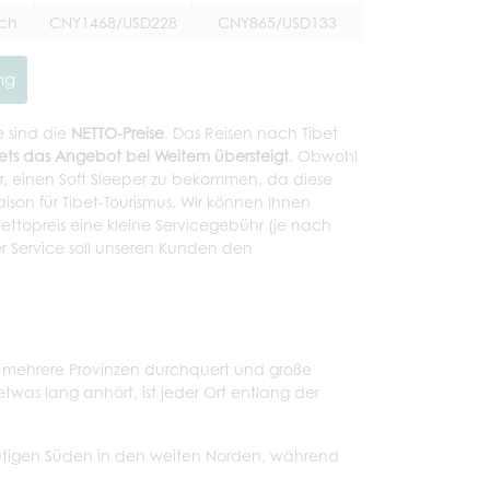
ich
CNY1468/USD228
CNY865/USD133
ng
e sind die
NETTO-Preise
. Das Reisen nach Tibet
ets das Angebot bei Weitem übersteigt
. Obwohl
wer, einen Soft Sleeper zu bekommen, da diese
ison für Tibet-Tourismus. Wir können Ihnen
ttopreis eine kleine Servicegebühr (je nach
er Service soll unseren Kunden den
e mehrere Provinzen durchquert und große
twas lang anhört, ist jeder Ort entlang der
mutigen Süden in den weiten Norden, während