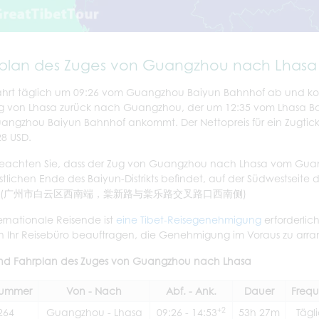
plan des Zuges von Guangzhou nach Lhasa
ährt täglich um 09:26 vom Guangzhou Baiyun Bahnhof ab und ko
g von Lhasa zurück nach Guangzhou, der um 12:35 vom Lhasa B
ngzhou Baiyun Bahnhof ankommt. Der Nettopreis für ein Zugticke
8 USD.
beachten Sie, dass der Zug von Guangzhou nach Lhasa vom Guan
tlichen Ende des Baiyun-Distrikts befindet, auf der Südwestseit
d. (广州市白云区西南端，棠新路与棠乐路交叉路口西南侧)
ternationale Reisende ist
eine Tibet-Reisegenehmigung
erforderlic
 Ihr Reisebüro beauftragen, die Genehmigung im Voraus zu arra
und Fahrplan des Zuges von Guangzhou nach Lhasa
ummer
Von - Nach
Abf. - Ank.
Dauer
Frequ
+2
264
Guangzhou - Lhasa
09:26 - 14:53
53h 27m
Tägl