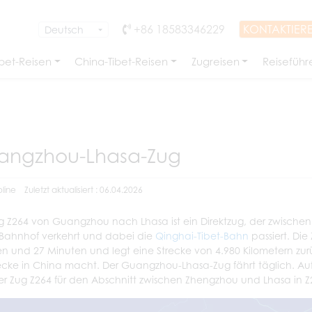
+86 18583346229
KONTAKTIERE
bet-Reisen
China-Tibet-Reisen
Zugreisen
Reiseführ
angzhou-Lhasa-Zug
line
Zuletzt aktualisiert : 06.04.2026
g Z264 von Guangzhou nach Lhasa ist ein Direktzug, der zwis
Bahnhof verkehrt und dabei die
Qinghai-Tibet-Bahn
passiert. Di
n und 27 Minuten und legt eine Strecke von 4.980 Kilometern zurü
ecke in China macht. Der Guangzhou-Lhasa-Zug fährt täglich. A
er Zug Z264 für den Abschnitt zwischen Zhengzhou und Lhasa in 