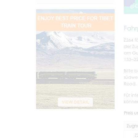
Fahr
Z264 f
der Zu
am Gua
133~22
Bitte 
südwes
Roa
Für in
können
Preis 
Zugn
Z