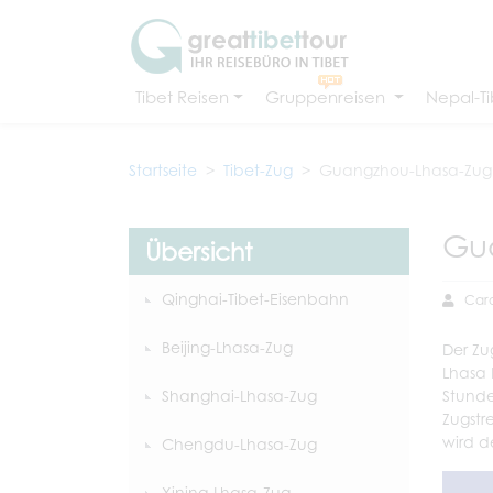
Tibet Reisen
Gruppenreisen
Nepal-Ti
Startseite
Tibet-Zug
Guangzhou-Lhasa-Zug
Gu
Übersicht
Qinghai-Tibet-Eisenbahn
Caro
Beijing-Lhasa-Zug
Der Zu
Lhasa 
Shanghai-Lhasa-Zug
Stunde
Zugstr
wird d
Chengdu-Lhasa-Zug
Xining-Lhasa-Zug