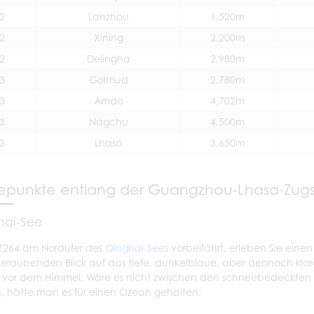
2
Lanzhou
1,520m
2
Xining
2,200m
2
Delingha
2,980m
3
Golmud
2,780m
3
Amdo
4,702m
3
Nagchu
4,500m
3
Lhasa
3,650m
punkte entlang der Guangzhou-Lhasa-Zugs
hai-See
Z264 am Nordufer des
Qinghai-Sees
vorbeifährt, erleben Sie einen
raubenden Blick auf das tiefe, dunkelblaue, aber dennoch klar
 vor dem Himmel. Wäre es nicht zwischen den schneebedeckten
, hätte man es für einen Ozean gehalten.