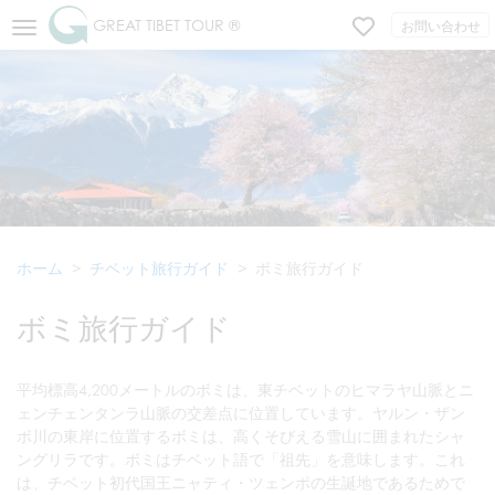
GREAT TIBET TOUR ®
お問い合わせ
ホーム
チベット旅行ガイド
ボミ旅行ガイド
ボミ旅行ガイド
平均標高4,200メートルのボミは、東チベットのヒマラヤ山脈とニ
ェンチェンタンラ山脈の交差点に位置しています。ヤルン・ザン
ボ川の東岸に位置するボミは、高くそびえる雪山に囲まれたシャ
ングリラです。ボミはチベット語で「祖先」を意味します。これ
は、チベット初代国王ニャティ・ツェンポの生誕地であるためで