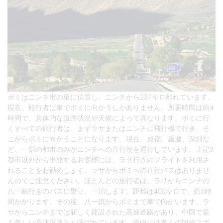
ボミはニンチ市の東に位置し、ニンチから237キロ離れています。
現在、旅行者は車でボミに向かうしかありません。所要時間は約4
時間で、具体的な道路状況や天候によって異なります。ボミに行
くすべての旅行者は、まずラサまたはニンチに飛行機で行き、そ
こからボミに向かうことになります。現在、成都、重慶、深圳な
ど、一部の都市のみがニンチへの直行便を運行しています。上記3
都市以外から出発するお客様には、ラサ行きのフライトを利用さ
れることをお勧めします。ラサからボミへの直行バスはありませ
んのでご注意ください。ほとんどの旅行者は、ラサからニンチの
八一鎮行きのバスに乗り、一泊します。距離は400キロで、約5時
間かかります。その後、八一鎮からボミまで車で向かいます。ラ
サからニンチまでは新しく建設された高速道路があり、中国で最
も美しい高速道路とも呼ばれています。途中には多くの観光スポ