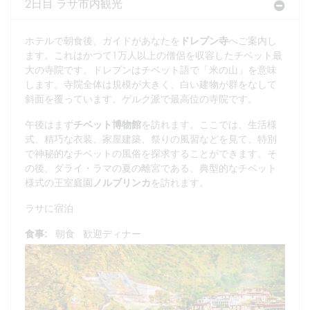
2日目 ラサ市内観光
ホテルで朝食後、ガイドがあなたを
ドレプン寺
へご案内し
ます。これはかつて1万人以上の僧侶を収容したチベット最
大の寺院です。ドレプンはチベット語で「米の山」を意味
します。寺院全体は規模が大きく、白い建物が群をなして
斜面を覆っています。ゲルク派で最高位の寺院です。
午後はまず
チベット博物館
を訪れます。ここでは、生活様
式、精巧な衣装、家屋建築、祭りの風習などを見て、特別
で神秘的なチベットの風俗を探求することができます。そ
の後、ダライ・ラマの夏の離宮である、典型的なチベット
様式の王室庭園
ノルブリンカ
を訪れます。
ラサに宿泊
食事:
朝食
歓迎ディナー