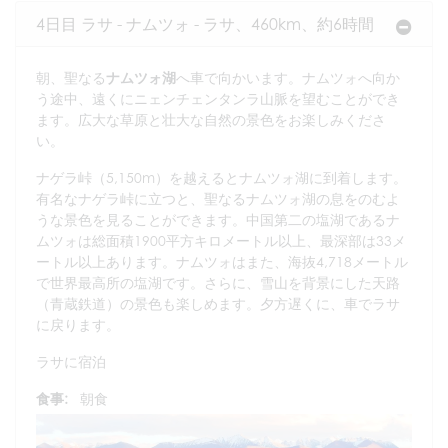
4日目 ラサ - ナムツォ - ラサ、460km、約6時間
朝、聖なる
ナムツォ湖
へ車で向かいます。ナムツォへ向か
う途中、遠くにニェンチェンタンラ山脈を望むことができ
ます。広大な草原と壮大な自然の景色をお楽しみくださ
い。
ナゲラ峠（5,150m）を越えるとナムツォ湖に到着します。
有名なナゲラ峠に立つと、聖なるナムツォ湖の息をのむよ
うな景色を見ることができます。中国第二の塩湖であるナ
ムツォは総面積1900平方キロメートル以上、最深部は33メ
ートル以上あります。ナムツォはまた、海抜4,718メートル
で世界最高所の塩湖です。さらに、雪山を背景にした天路
（青蔵鉄道）の景色も楽しめます。夕方遅くに、車でラサ
に戻ります。
ラサに宿泊
食事:
朝食