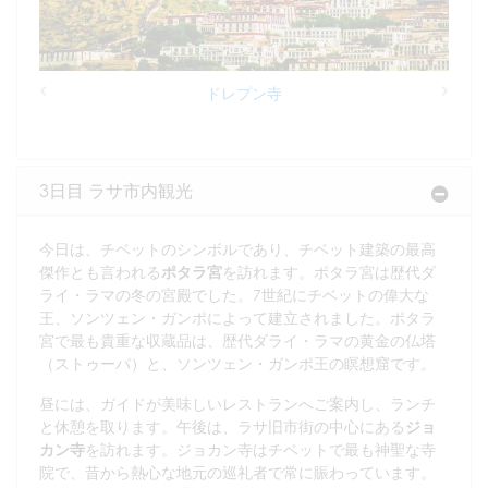
ドレプン寺
Previous
Next
3日目 ラサ市内観光
今日は、チベットのシンボルであり、チベット建築の最高
傑作とも言われる
ポタラ宮
を訪れます。ポタラ宮は歴代ダ
ライ・ラマの冬の宮殿でした。7世紀にチベットの偉大な
王、ソンツェン・ガンポによって建立されました。ポタラ
宮で最も貴重な収蔵品は、歴代ダライ・ラマの黄金の仏塔
（ストゥーパ）と、ソンツェン・ガンポ王の瞑想窟です。
昼には、ガイドが美味しいレストランへご案内し、ランチ
と休憩を取ります。午後は、ラサ旧市街の中心にある
ジョ
カン寺
を訪れます。ジョカン寺はチベットで最も神聖な寺
院で、昔から熱心な地元の巡礼者で常に賑わっています。