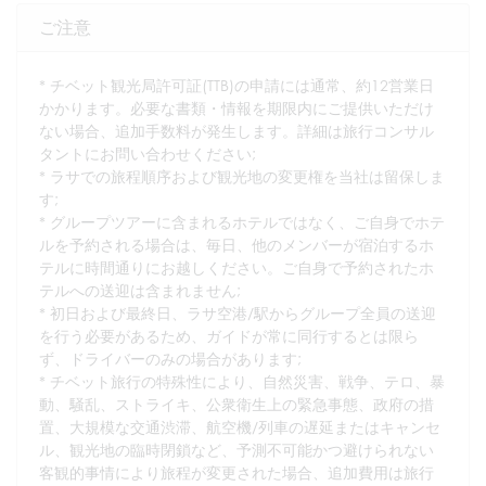
ご注意
* チベット観光局許可証(TTB)の申請には通常、約12営業日
かかります。必要な書類・情報を期限内にご提供いただけ
ない場合、追加手数料が発生します。詳細は旅行コンサル
タントにお問い合わせください;
* ラサでの旅程順序および観光地の変更権を当社は留保しま
す;
* グループツアーに含まれるホテルではなく、ご自身でホテ
ルを予約される場合は、毎日、他のメンバーが宿泊するホ
テルに時間通りにお越しください。ご自身で予約されたホ
テルへの送迎は含まれません;
* 初日および最終日、ラサ空港/駅からグループ全員の送迎
を行う必要があるため、ガイドが常に同行するとは限ら
ず、ドライバーのみの場合があります;
* チベット旅行の特殊性により、自然災害、戦争、テロ、暴
動、騒乱、ストライキ、公衆衛生上の緊急事態、政府の措
置、大規模な交通渋滞、航空機/列車の遅延またはキャンセ
ル、観光地の臨時閉鎖など、予測不可能かつ避けられない
客観的事情により旅程が変更された場合、追加費用は旅行