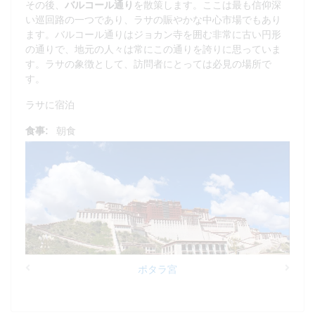
その後、
バルコール通り
を散策します。ここは最も信仰深
い巡回路の一つであり、ラサの賑やかな中心市場でもあり
ます。バルコール通りはジョカン寺を囲む非常に古い円形
の通りで、地元の人々は常にこの通りを誇りに思っていま
す。ラサの象徴として、訪問者にとっては必見の場所で
す。
ラサに宿泊
食事:
朝食
ポタラ宮
Previous
Next