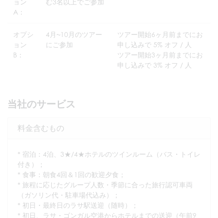
ョン
む3名以上でご参加
A：
オプシ
4月~10月のツアー
ツアー開始6ヶ月前までにお
ョン
にご参加
申し込みで 5% オフ / 人
B：
ツアー開始3ヶ月前までにお
申し込みで 3% オフ / 人
当社のサービス
料金含むもの
* 宿泊：4泊、3★/4★ホテルのツインルーム（バス・トイレ
付き）；
* 食事：朝食4回＆1回の歓迎夕食；
* 旅程に応じたグループ人数・季節に合った旅行認可車両
（ガソリン代・駐車場代込み）；
* 初日・最終日のラサ駅送迎（随時）；
* 初日、ラサ・ゴンガル空港からホテルまでの送迎（午前9