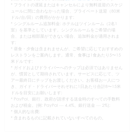
* フライトの遅延またはキャンセルにより無料送迎のスケジ
ュールに間に合わなかった場合、プライベート送迎（80米
ドル/台/回）の費用がかかります;
* シングルルーム追加料金: ホテルはツインルーム（2名1
室）を基準としています。シングルルームをご希望の場
合、または相部屋ができない場合、追加料金が適用されま
す;
* 昼食・夕食は含まれませんが、ご希望に応じておすすめの
レストランをご案内します。通常、食事は1食あたり5〜15
米ドルです;
* ガイドおよびドライバーへのチップは必須ではありません
が、慣習として期待されています。サービスに応じて、ツ
アー最終日にチップをお渡しください。お客様お一人につ
き、ガイド・ドライバーそれぞれに1日あたり合計8〜15米
ドルを目安にお願いします;
* PayPal、銀行、政府が請求する送金時のすべての手数料
および税金。(例: PayPal --- 4.4%。銀行送金 --- 2%);
* 個人的な出費;
* 含まれるものに記載されていないすべてのもの。