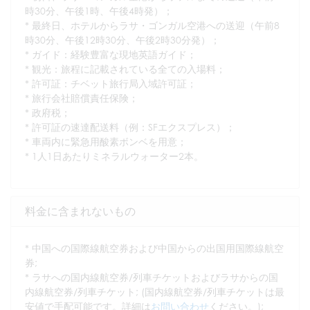
時30分、午後1時、午後4時発）；
* 最終日、ホテルからラサ・ゴンガル空港への送迎（午前8
時30分、午後12時30分、午後2時30分発）；
* ガイド：経験豊富な現地英語ガイド；
* 観光：旅程に記載されている全ての入場料；
* 許可証：チベット旅行局入域許可証；
* 旅行会社賠償責任保険；
* 政府税；
* 許可証の速達配送料（例：SFエクスプレス）；
* 車両内に緊急用酸素ボンベを用意；
* 1人1日あたりミネラルウォーター2本。
料金に含まれないもの
* 中国への国際線航空券および中国からの出国用国際線航空
券;
* ラサへの国内線航空券/列車チケットおよびラサからの国
内線航空券/列車チケット; (国内線航空券/列車チケットは最
安値で手配可能です。詳細は
お問い合わせ
ください。);