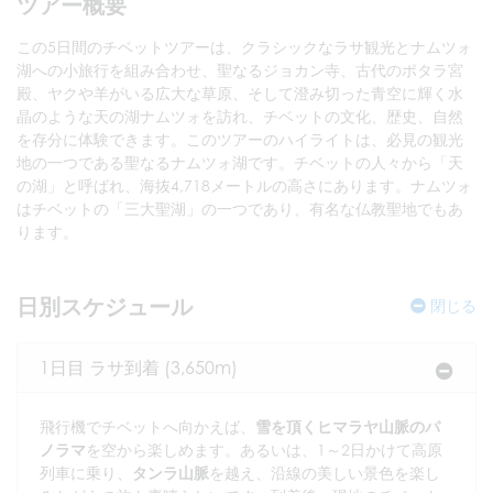
ツアー概要
この5日間のチベットツアーは、クラシックなラサ観光とナムツォ
湖への小旅行を組み合わせ、聖なるジョカン寺、古代のポタラ宮
殿、ヤクや羊がいる広大な草原、そして澄み切った青空に輝く水
晶のような天の湖ナムツォを訪れ、チベットの文化、歴史、自然
を存分に体験できます。このツアーのハイライトは、必見の観光
地の一つである聖なるナムツォ湖です。チベットの人々から「天
の湖」と呼ばれ、海抜4,718メートルの高さにあります。ナムツォ
はチベットの「三大聖湖」の一つであり、有名な仏教聖地でもあ
ります。
日別スケジュール
閉じる
1日目 ラサ到着 (3,650m)
飛行機でチベットへ向かえば、
雪を頂くヒマラヤ山脈のパ
ノラマ
を空から楽しめます。あるいは、1～2日かけて高原
列車に乗り、
タンラ山脈
を越え、沿線の美しい景色を楽し