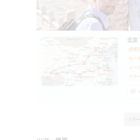
北京
所要日
ルート
シーズ
ツア
ツア