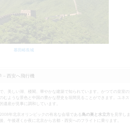
慕田峪長城
 – 西安へ飛行機
で、美しい湖、楼閣、華やかな建築で知られています。かつての皇室の
のむような景色と中国の豊かな歴史を垣間見ることができます。ユネス
的遺産が見事に調和しています。
008年北京オリンピックの有名な会場である
鳥の巣と水立方
を見学し
後、午後遅くか夜に北京から古都・西安へのフライトに乗ります。