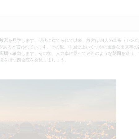
故宮
を見学します。明代に建てられて以来、故宮は24人の皇帝（1420
の部屋があると言われています。その後、中国史上いくつかの重要な出来事の
広場
へ移動します。その後、人力車に乗って迷路のような
胡同
を巡り、
徴を持つ四合院を発見しましょう。