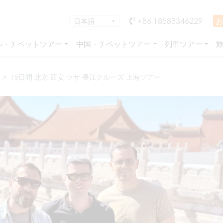
+86 18583346229
ル・チベットツアー
中国・チベットツアー
列車ツアー
15日間 北京 西安 ラサ 長江クルーズ 上海ツアー