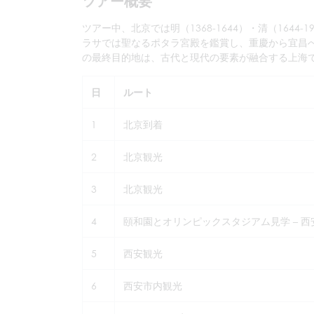
ツアー概要
ツアー中、北京では明（1368-1644）・清（16
ラサでは聖なるポタラ宮殿を鑑賞し、重慶から宜昌
の最終目的地は、古代と現代の要素が融合する上海
日
ルート
1
北京到着
2
北京観光
3
北京観光
4
頤和園とオリンピックスタジアム見学 – 
5
西安観光
6
西安市内観光