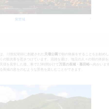
紫禁城
Next
は、15世紀初頭に創建された
天壇公園
で朝の体操をすることをお勧めし
くの観光客を惹きつけています。混雑を避け、地元の人々の朝の体操を
壇を見学した後、車で2.5時間かけて
万里の長城・慕田峪
へ向かいま
る長城の息をのむような景色を楽しむことができます。