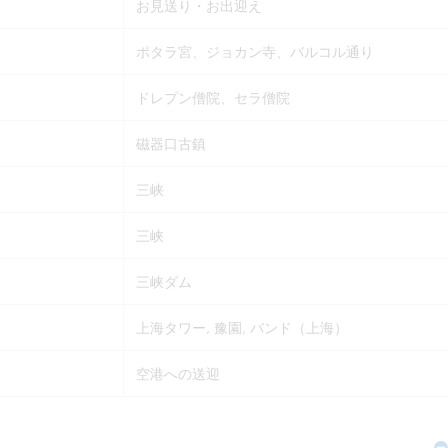
お見送り・お出迎え
ポタラ宮、ジョカン寺、バルコル通り
ドレプン僧院、セラ僧院
磁器口古鎮
三峡
三峡
三峡ダム
上海タワー, 豫園, バンド（上海）
空港への送迎