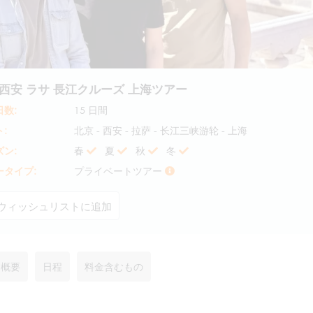
 西安 ラサ 長江クルーズ 上海ツアー
数:
15 日間
:
北京 - 西安 - 拉萨 - 长江三峡游轮 - 上海
ン:
春
夏
秋
冬
ータイプ:
プライベートツアー
ウィッシュリストに追加
ー概要
日程
料金含むもの