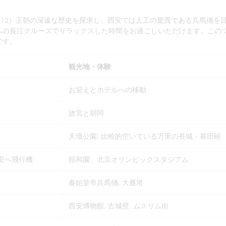
44-1912）王朝の深遠な歴史を探求し、西安では人工の驚異である兵馬俑を
への長江クルーズでリラックスした時間をお過ごしいただけます。この
です。
観光地・体験
お迎えとホテルへの移動
故宮と胡同
天壇公園, 比較的空いている万里の長城・慕田峪
西安へ飛行機
頤和園、北京オリンピックスタジアム
秦始皇帝兵馬俑, 大雁塔
西安博物館, 古城壁, ムスリム街