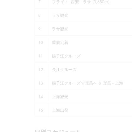
7
フライト: 西安 - ラサ (3,650m)
8
ラサ観光
9
ラサ観光
10
重慶到着
11
揚子江クルーズ
12
長江クルーズ
13
揚子江クルーズで宜昌へ & 宜昌 - 上海
14
上海観光
15
上海出発