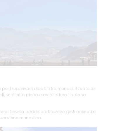
er i suoi vivaci dibattiti tra monaci. Situato su
ti, sentieri in pietra e architettura tibetana
re di filosofia buddista attraverso gesti animati e
’educazione monastica.