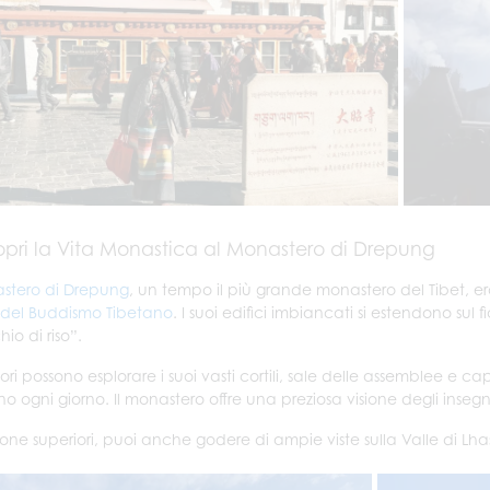
opri la Vita Monastica al Monastero di Drepung
astero di Drepung
, un tempo il più grande monastero del Tibet, e
del Buddismo Tibetano
. I suoi edifici imbiancati si estendono su
io di riso”.
tatori possono esplorare i suoi vasti cortili, sale delle assemblee 
o ogni giorno. Il monastero offre una preziosa visione degli inseg
zone superiori, puoi anche godere di ampie viste sulla Valle di Lha