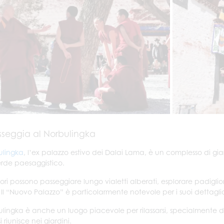
sseggia al Norbulingka
ulingka
, l’ex palazzo estivo dei Dalai Lama, è un complesso di gi
rde paesaggistico.
atori possono passeggiare lungo vialetti alberati, esplorare padiglio
 Il “Nuovo Palazzo” è particolarmente notevole per i suoi dettaglia
bulingka è anche un luogo piacevole per rilassarsi, specialmente 
i riunisce nei giardini.