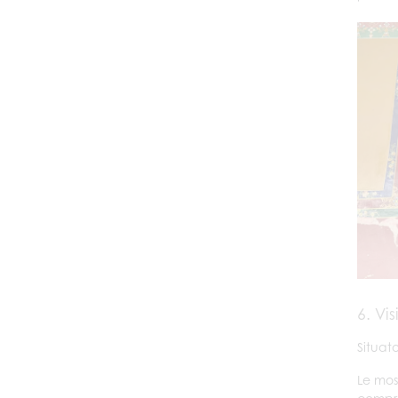
6. Vi
Situat
Le most