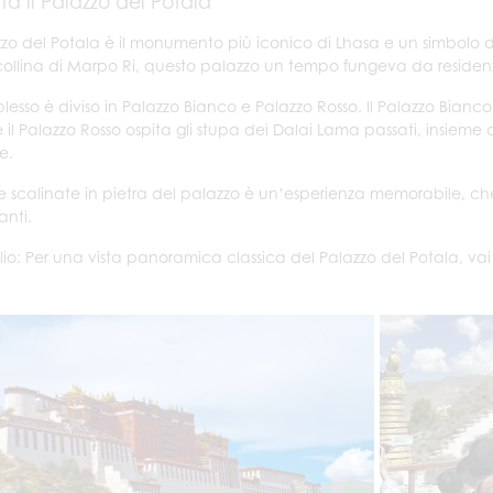
sita il Palazzo del Potala
azzo del Potala è il monumento più iconico di Lhasa e un simbolo 
collina di Marpo Ri, questo palazzo un tempo fungeva da residenz
plesso è diviso in Palazzo Bianco e Palazzo Rosso. Il Palazzo Bianco
 il Palazzo Rosso ospita gli stupa dei Dalai Lama passati, insieme 
se.
 le scalinate in pietra del palazzo è un’esperienza memorabile, ch
anti.
lio: Per una vista panoramica classica del Palazzo del Potala, v