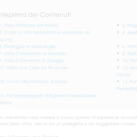
nteprima dei Contenuti
1. Visita il Palazzo del Potala
2. Pre
3. Scopri la Vita Monastica al Monastero di
4. Assi
epung
5. Passeggia al Norbulingka
6. Visi
7. Visita il Monastero di Ganden
8. Espl
9. Visita il Convento di Canggu
10. Per
11. Visita una Casa da Tè Locale
12. Ass
Locale
13. Vivi la Vita Notturna di Lhasa
14. Par
Permette
15. Fai Shopping per l’Artigianato Tradizionale
betano
stai chiedendo cosa vedere a Lhasa, queste 10 esperienze accurat
cativi della città, che tu sia un pellegrino o un viaggiatore curioso.