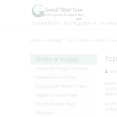
Tour del Tibet
Tour di gruppo
Tour Nepa
Home
Consigli
Top 15 Cose da Fare a Lha
Top
Guida di Viaggio
Guida di Viaggio del Tibet
Beat
Introduzione al Tibet
Lhasa,
Ragioni per Visitare il Tibet
Potala
storici
Migliori Cose da Fare
Pacchetti Tour Tibet
Se sta
cultura
Attrazioni