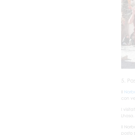
5. Pa
Il
Norb
con ve
I visit
Lhasa.
Il Nor
posto s