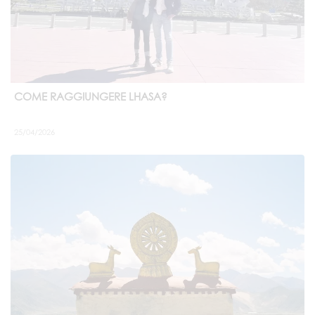
COME RAGGIUNGERE LHASA?
25/04/2026