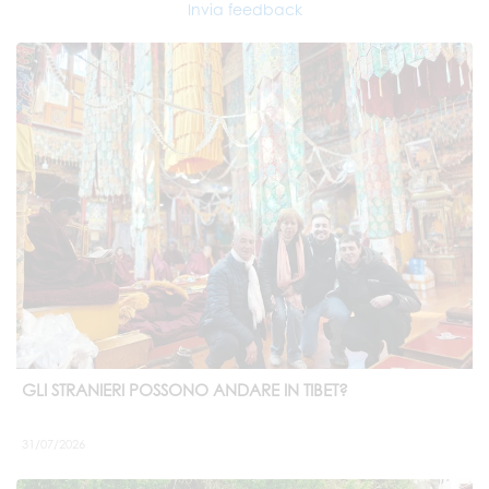
Invia feedback
GLI STRANIERI POSSONO ANDARE IN TIBET?
31/07/2026