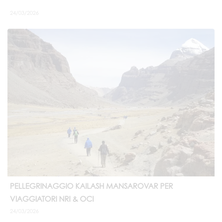
24/03/2026
PELLEGRINAGGIO KAILASH MANSAROVAR PER
VIAGGIATORI NRI & OCI
24/03/2026