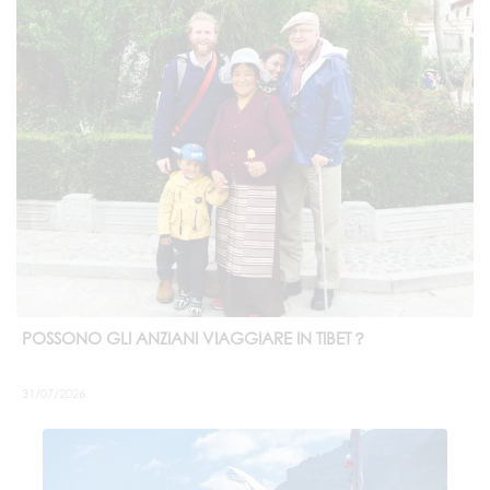
POSSONO GLI ANZIANI VIAGGIARE IN TIBET？
31/07/2026