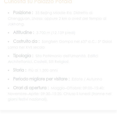
Curiosità su Palazzo Potala
Posizione :
35 Beijing Middle Rd, Distretto di
Chengguan, Lhasa; oppure 2 km a ovest del Tempio di
Jokhang.
Altitudine :
3.700 m (12.139 piedi)
Costruito da :
Songtsen Gampo nel 637 d.C.; 5° Dalai
Lama nel XVII secolo
Tipologia :
Sito Patrimonio dell'Umanità, Edifici
Architettonici, Castelli, Siti Religiosi.
Storia :
Più di 1.300 anni
Periodo migliore per visitare :
Estate / Autunno
Orari di apertura :
Maggio–Ottobre: 09:00–15:40;
Novembre–Aprile: 09:30–15:20. Chiuso il lunedì (tranne nei
giorni festivi nazionali).