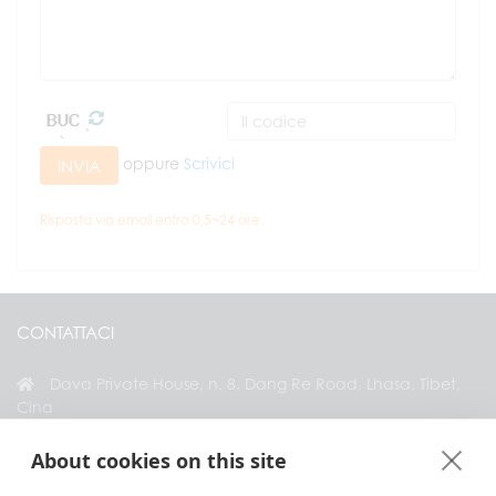
oppure
Scrivici
INVIA
Risposta via email entro 0,5~24 ore.
CONTATTACI
Dava Private House, n. 8, Dang Re Road, Lhasa, Tibet,
Cina
+86 18583346229
About cookies on this site
inquiry@greattibettour.com