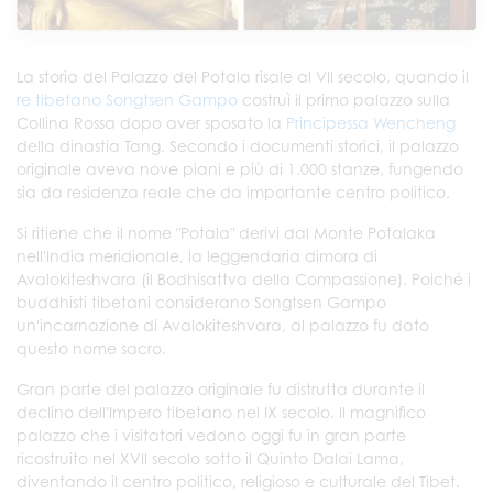
La storia del Palazzo del Potala risale al VII secolo, quando il
re tibetano Songtsen Gampo
costruì il primo palazzo sulla
Collina Rossa dopo aver sposato la
Principessa Wencheng
della dinastia Tang. Secondo i documenti storici, il palazzo
originale aveva nove piani e più di 1.000 stanze, fungendo
sia da residenza reale che da importante centro politico.
Si ritiene che il nome "Potala" derivi dal Monte Potalaka
nell'India meridionale, la leggendaria dimora di
Avalokiteshvara (il Bodhisattva della Compassione). Poiché i
buddhisti tibetani considerano Songtsen Gampo
un'incarnazione di Avalokiteshvara, al palazzo fu dato
questo nome sacro.
Gran parte del palazzo originale fu distrutta durante il
declino dell'Impero tibetano nel IX secolo. Il magnifico
palazzo che i visitatori vedono oggi fu in gran parte
ricostruito nel XVII secolo sotto il Quinto Dalai Lama,
diventando il centro politico, religioso e culturale del Tibet.