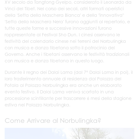
XV secolo da Tangtong Gyelpo, considerato il Leonardo da
Vinci del Tibet. Nel corso dei secoli, altri formati operistici
della 'Setta della Maschera Bianca' e della "innovativa"
'Setta della Maschera Nera' furono aggiunti al repertorio, e
tutte queste forme e successive innovazioni furono
rappresentate al Festival Sho Dun. I cinesi osservano le
festività del calendario cinese nei terreni del Norbulingka
con musica e danza tibetana sotto il patrocinio del
Governo. Anche i tibetani osservano le festività tradizionali
con musica e danza tibetana in questo luogo.
Durante il regno dei Dalai Lama (dal 7° Dalai Lama in poi), il
loro trasferimento annuale di residenza dal Palazzo del
Potala al Palazzo Norbulingka era anche un elaborato
evento festivo. Il Dalai Lama veniva scortato in una
processione scintillante per trascorrere 6 mesi della stagione
estiva nel Palazzo Norbulingka.
Come Arrivare al Norbulingka?