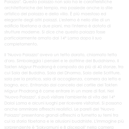
Palazzo". Questo palazzo non solo ha le caratteristiche
architettoniche del tempio, ma possiede anche lo stile
artistico del palazzo e della villa. È più maestoso ed
elegante degli altri palazzi. L'esterno è nello stile di un
edificio tibetano a due piani, ma l'interno è dotato di
strutture moderne. Si dice che questo palazzo fosse
particolarmente amato dal 14° Lama dopo il suo
completamento.
Il "Nuovo Palazzo" aveva un tetto dorato, chiamato tetto
d'oro. Simboleggia i pensieri e le dottrine del Buddhismo. Il
Takten Migyur Phodrong è composto da più di 40 stanze, tra
cui Sala del Buddha, Sala del Dharma, Sala delle Scritture,
sala per la pratica, sala di accoglienza, camera da letto e
bagno, ecc. Entrando dal cancello del cortile del Takten
Migyur Phodrong è come entrare in un mare di fiori. Nel
"Nuovo Palazzo", si può visitare l'ambiente di vita del 14°
Dalai Lama e alcuni luoghi per ricevere visitatori. Si possono
anche ammirare affreschi realistici. Le pareti del "Nuovo
Palazzo" presentano grandi affreschi a fumetto su temi tra
cui la storia tibetana e le allusioni buddhiste. L'immagine più
sorprendente è "
Sakyamuni e 8 discepoli" nella camera