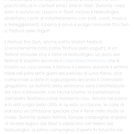
parchi orticoli in contesti etnici simili in Tibet. Durante i mesi
estivi e autunnali, i parchi in Tibet, incluso il Norbulingka,
diventano centri di intrattenimento con balli, canti, musica
e festeggiamenti. Il parco è dove si svolge l'annuale Sho Dun
o 'Festival dello Yogurt'.
Il Festival Sho Dun, anche scritto Shoton Festival
(comunemente noto come "festival dello yogurt"), è un
festival annuale che si tiene al Norbulingka. La data del
festival è stabilita secondo il
calendario tibetano
, che è
basato sul ciclo lunare. Il festival si celebra durante il settimo
mese nei primi sette giorni del periodo di Luna Piena, che
corrisponde a date in luglio/agosto secondo il calendario
gregoriano. Le festività della settimana sono caratterizzate
da cibo e bevande, con l'Ache Lhamo, la performance
dell'opera tibetana come momento clou, tenuta nel parco
e in altri luoghi della città. In questa occasione, le corse di
yak sono un'attrazione speciale che si tiene nello stadio di
Lhasa. Durante questo festival, famose compagnie d'opera
di diverse regioni del Tibet si esibiscono nei terreni del
Norbulingka; la prima compagnia d'opera fu fondata nel