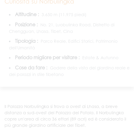
Curiosità su Norbulingka
Altitudine :
3.650 m (11.975 piedi)
Posizione :
No. 21, Luobulinka Road, Distretto di
Chengguan, Lhasa, Tibet, Cina
Tipologia :
Parco Reale, Edifici Storici, Patrimonio
dell'Umanità
Periodo migliore per visitare :
Estate & Autunno
Cose da fare :
Godere della vista del giardino reale e
dei palazzi in stile tibetano
Il Palazzo Norbulingka si trova a ovest di Lhasa, a breve
distanza a sud-ovest del Palazzo del Potala. Il Norbulingka
copre un'area di circa 36 ettari (89 acri) ed è considerato il
più grande giardino artificiale del Tibet.