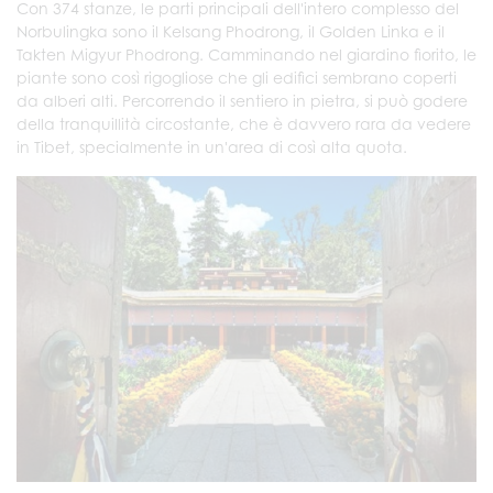
Con 374 stanze, le parti principali dell'intero complesso del
Norbulingka sono il Kelsang Phodrong, il Golden Linka e il
Takten Migyur Phodrong. Camminando nel giardino fiorito, le
piante sono così rigogliose che gli edifici sembrano coperti
da alberi alti. Percorrendo il sentiero in pietra, si può godere
della tranquillità circostante, che è davvero rara da vedere
in Tibet, specialmente in un'area di così alta quota.