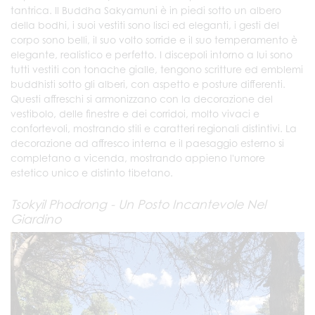
tantrica. Il Buddha Sakyamuni è in piedi sotto un albero
della bodhi, i suoi vestiti sono lisci ed eleganti, i gesti del
corpo sono belli, il suo volto sorride e il suo temperamento è
elegante, realistico e perfetto. I discepoli intorno a lui sono
tutti vestiti con tonache gialle, tengono scritture ed emblemi
buddhisti sotto gli alberi, con aspetto e posture differenti.
Questi affreschi si armonizzano con la decorazione del
vestibolo, delle finestre e dei corridoi, molto vivaci e
confortevoli, mostrando stili e caratteri regionali distintivi. La
decorazione ad affresco interna e il paesaggio esterno si
completano a vicenda, mostrando appieno l'umore
estetico unico e distinto tibetano.
Tsokyil Phodrong - Un Posto Incantevole Nel
Giardino