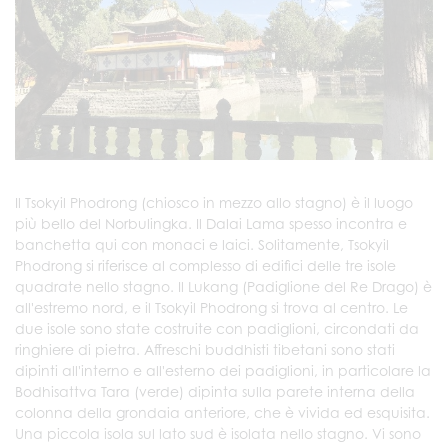
Il Tsokyil Phodrong (chiosco in mezzo allo stagno) è il luogo
più bello del Norbulingka. Il Dalai Lama spesso incontra e
banchetta qui con monaci e laici. Solitamente, Tsokyil
Phodrong si riferisce al complesso di edifici delle tre isole
quadrate nello stagno. Il Lukang (Padiglione del Re Drago) è
all'estremo nord, e il Tsokyil Phodrong si trova al centro. Le
due isole sono state costruite con padiglioni, circondati da
ringhiere di pietra. Affreschi buddhisti tibetani sono stati
dipinti all'interno e all'esterno dei padiglioni, in particolare la
Bodhisattva Tara (verde) dipinta sulla parete interna della
colonna della grondaia anteriore, che è vivida ed esquisita.
Una piccola isola sul lato sud è isolata nello stagno. Vi sono