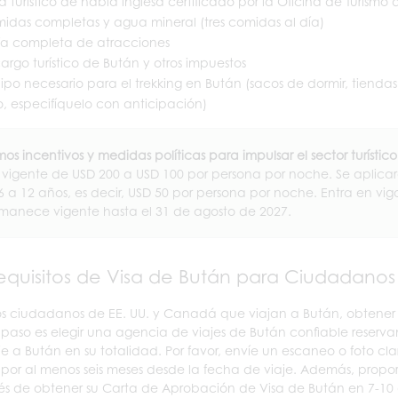
a turístico de habla inglesa certificado por la Oficina de Turismo
idas completas y agua mineral (tres comidas al día)
ifa completa de atracciones
argo turístico de Bután y otros impuestos
ipo necesario para el trekking en Bután (sacos de dormir, tiend
, especifíquelo con anticipación)
imos incentivos y medidas políticas para impulsar el sector turístico
 vigente de USD 200 a USD 100 por persona por noche. Se aplicar
6 a 12 años, es decir, USD 50 por persona por noche. Entra en vi
manece vigente hasta el 31 de agosto de 2027.
equisitos de Visa de Bután para Ciudadanos
os ciudadanos de EE. UU. y Canadá que viajan a Bután, obtener u
 paso es elegir una agencia de viajes de Bután confiable reserva
je a Bután en su totalidad. Por favor, envíe un escaneo o foto 
 por al menos seis meses desde la fecha de viaje. Además, prop
s de obtener su Carta de Aprobación de Visa de Bután en 7-10 dí