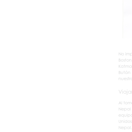
No imp
Boston
Katman
Bután 
nuestr
Viaja
Al tom
Nepal 
equipa
Unidos
Nepal.