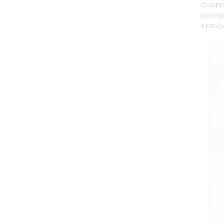
Cuando
aborda
Aproba