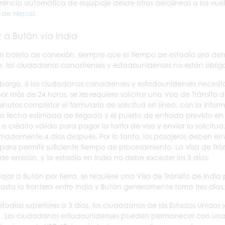
erencia automática de equipaje desde otras aerolíneas a los vuelo
a de Nepal.
r a Bután vía India
n boleto de conexión, siempre que el tiempo de estadía sea dent
to, los ciudadanos canadienses y estadounidenses no están obligad
bargo, si los ciudadanos canadienses y estadounidenses necesita
por más de 24 horas, se les requiere solicitar una Visa de Tránsito
inutos completar el formulario de solicitud en línea, con la info
(la fecha estimada de llegada y el puerto de entrada previsto en I
 o crédito válida para pagar la tarifa de visa y enviar la solicitu
madamente 4 días después. Por lo tanto, los pasajeros deben envia
 para permitir suficiente tiempo de procesamiento. La Visa de Trán
de emisión, y la estadía en India no debe exceder los 3 días.
iajar a Bután por tierra, se requiere una Visa de Tránsito de India
hasta la frontera entre India y Bután generalmente toma tres días
stadías superiores a 3 días, los ciudadanos de los Estados Unidos
). Los ciudadanos estadounidenses pueden permanecer con una vis