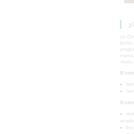
¿
La Com
Bután.
progra
mismo.
diario.
El con
Tem
Tem
El con
Hot
es ext
Rec