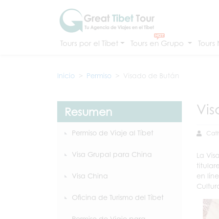
Tours por el Tíbet
Tours en Grupo
Tours
Inicio
Permiso
Visado de Bután
Vis
Resumen
Permiso de Viaje al Tíbet
Cath
Visa Grupal para China
La Vis
titula
Visa China
en lín
Cultur
Oficina de Turismo del Tíbet
Permiso de Viaje para