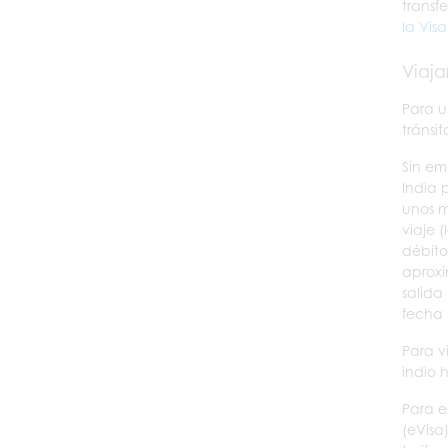
transf
la Vis
Viaja
Para u
tránsi
Sin em
India 
unos m
viaje 
débito
aproxi
salida
fecha 
Para v
indio 
Para e
(eVisa