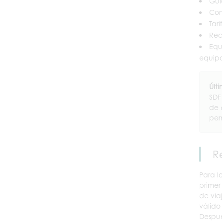
Guí
Com
Tar
Rec
Equ
equipo
Últ
SDF
de 
per
R
Para l
primer
de via
válido
Despué