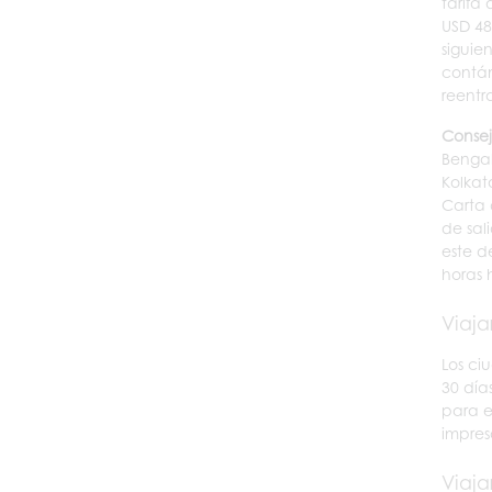
tarifa
USD 48
siguie
contán
reentr
Consej
Bengal
Kolkat
Carta 
de sal
este d
horas 
Viaja
Los ci
30 día
para e
impres
Viaja