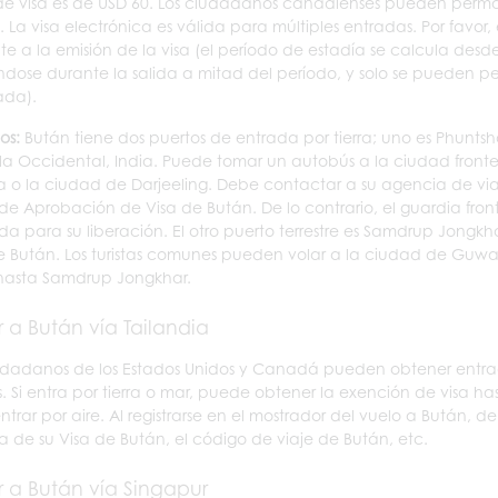
 de visa es de USD 60. Los ciudadanos canadienses pueden permane
. La visa electrónica es válida para múltiples entradas. Por favor
nte a la emisión de la visa (el período de estadía se calcula desd
dose durante la salida a mitad del período, y solo se pueden pe
ada).
os:
Bután tiene dos puertos de entrada por tierra; uno es Phuntshol
a Occidental, India. Puede tomar un autobús a la ciudad fronte
a o la ciudad de Darjeeling. Debe contactar a su agencia de vi
de Aprobación de Visa de Bután. De lo contrario, el guardia front
ida para su liberación. El otro puerto terrestre es Samdrup Jongkh
e Bután. Los turistas comunes pueden volar a la ciudad de Guwah
hasta Samdrup Jongkhar.
r a Bután vía Tailandia
udadanos de los Estados Unidos y Canadá pueden obtener entrada
s. Si entra por tierra o mar, puede obtener la exención de visa ha
ntrar por aire. Al registrarse en el mostrador del vuelo a Bután, 
a de su Visa de Bután, el código de viaje de Bután, etc.
r a Bután vía Singapur