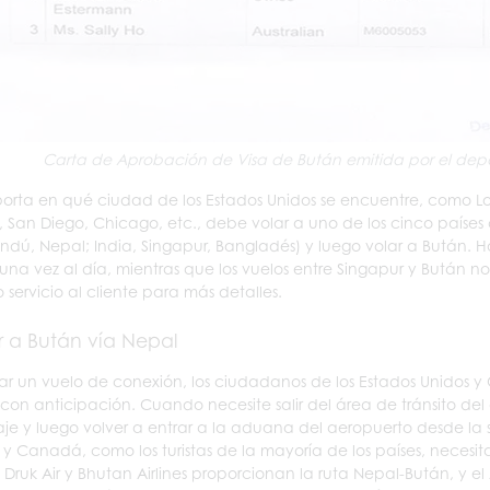
Carta de Aprobación de Visa de Bután emitida por el de
orta en qué ciudad de los Estados Unidos se encuentre, como Los
, San Diego, Chicago, etc., debe volar a uno de los cinco países 
dú, Nepal; India, Singapur, Bangladés) y luego volar a Bután.
una vez al día, mientras que los vuelos entre Singapur y Bután no 
o servicio al cliente para más detalles.
r a Bután vía Nepal
ar un vuelo de conexión, los ciudadanos de los Estados Unidos y
con anticipación. Cuando necesite salir del área de tránsito de
je y luego volver a entrar a la aduana del aeropuerto desde la s
 y Canadá, como los turistas de la mayoría de los países, necesit
 Druk Air y Bhutan Airlines proporcionan la ruta Nepal-Bután, y