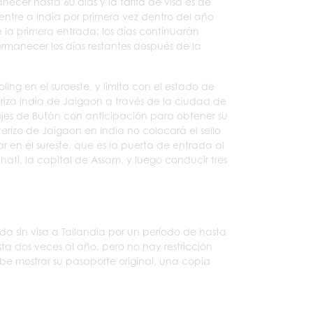
cer hasta 60 días y la tarifa de visa es de
, entre a India por primera vez dentro del año
e la primera entrada; los días continuarán
rmanecer los días restantes después de la
ing en el suroeste, y limita con el estado de
riza india de Jaigaon a través de la ciudad de
ajes de Bután con anticipación para obtener su
erizo de Jaigaon en India no colocará el sello
ar en el sureste, que es la puerta de entrada al
ati, la capital de Assam, y luego conducir tres
 sin visa a Tailandia por un período de hasta
sta dos veces al año, pero no hay restricción
debe mostrar su pasaporte original, una copia