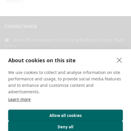
05/05/2025
CONTÁCTANOS
Dava Private House, No. 8, Dang Re Road, Lhasa, Tíbet,
China
+86 18583346229
About cookies on this site
inquiry@greattibettour.com
We use cookies to collect and analyse information on site
performance and usage, to provide social media features
CONÉCTATE CON NOSOTROS
and to enhance and customise content and
advertisements.
Learn more
Allow all cookies
Copyright © 2026. Todos los derechos reservados.
Privacidad
Contáctanos
Consejos de viaje
Deny all