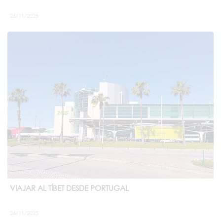
26/11/2025
VIAJAR AL TÍBET DESDE PORTUGAL
26/11/2025