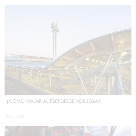
¿CÓMO VIAJAR AL TÍBET DESDE NORUEGA?
26/11/2025