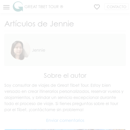
GREAT TIBET TOUR ®
CONTACTO
Artículos de Jennie
Jennie
Sobre el autor
Soy consultor de viajes de Great Tibet Tour. Estoy bien
versado en crear itinerarios personalizados, reservar vuelos y
alojamientos, y brindar un servicio excepcional durante
todo el proceso de viaje. Si tienes preguntas sobre el tour
por el Tíbet, ¡contáctame sin problema!
Enviar comentarios