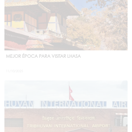
MEJOR ÉPOCA PARA VISITAR LHASA
11/10/2025