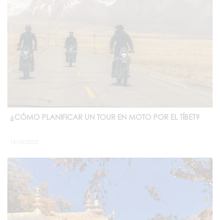
¿CÓMO PLANIFICAR UN TOUR EN MOTO POR EL TÍBET?
16/10/2025