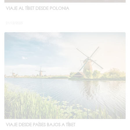
VIAJE AL TÍBET DESDE POLONIA
21/12/2025
VIAJE DESDE PAÍSES BAJOS A TÍBET