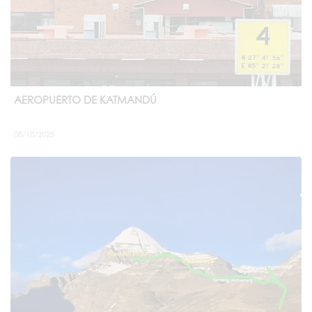
AEROPUERTO DE KATMANDÚ
08/10/2025