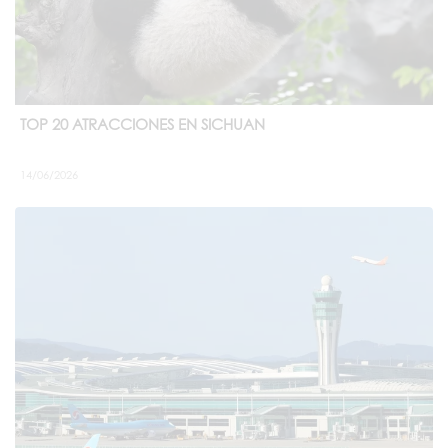
TOP 20 ATRACCIONES EN SICHUAN
14/06/2026