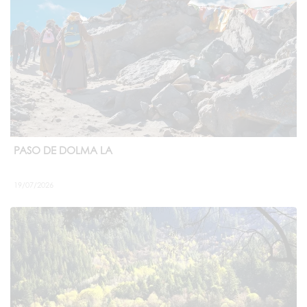
PASO DE DOLMA LA
19/07/2026